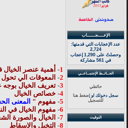
الإعـــــجـــــــاب
عدد الإعجابات التي قدمتها:
2,724
وحصلتُ على 1,290 إعجاب
في 561 مشاركة
1
-
أهمية عنصر الخيال ف
الحــائــط الإجتمــاعــي
2
-
المعوقات الي تحول 
3
-
تعريف الخيال بوجه ع
حائطي
4
-
خصائص الخيال
سجل دخولك او
إضغط هنا
5
-
مفهوم "
المعنى ال
للتسجيل
6
-
مفهوم الخيال في الن
7
-
الخيال والصورة الشع
التوقيت
8
-
التخيل والإسقاط