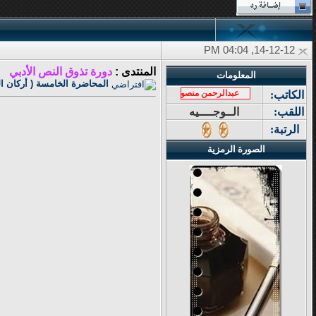
14-12-12, 04:04 PM
المنتدى :
دورة تذوق النص الأدبي
المعلومات
المحاضرة الخامسة ( أركان الن
عبدالرحمن منصور
الكاتب:
اللقب:
الــوجــــيه
الرتبة:
الصورة الرمزية