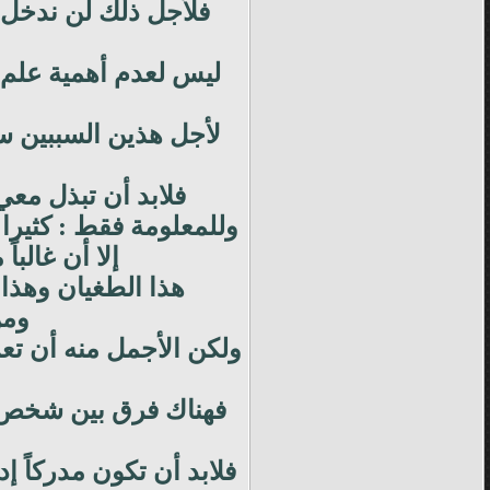
فلأجل ذلك لن ندخل ف
ليس لعدم أهمية علم ا
لأجل هذين السببين سي
فلابد أن تبذل معي
وللمعلومة فقط : كثيرا
إلا أن غالب
هذا الطغيان وهذا
ومن
ولكن الأجمل منه أن تع
فهناك فرق بين شخص ل
فلابد أن تكون مدركاً 