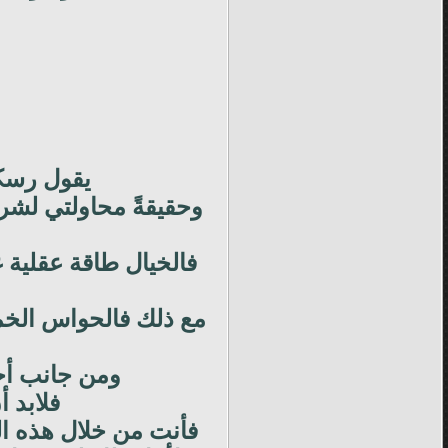
يقول رس
وحقيقةً محاولتي لشر
فالخيال طاقة عقلية 
مع ذلك فالحواس الخمس
ومن جانب أخر
فلابد أ
فأنت من خلال هذه ال