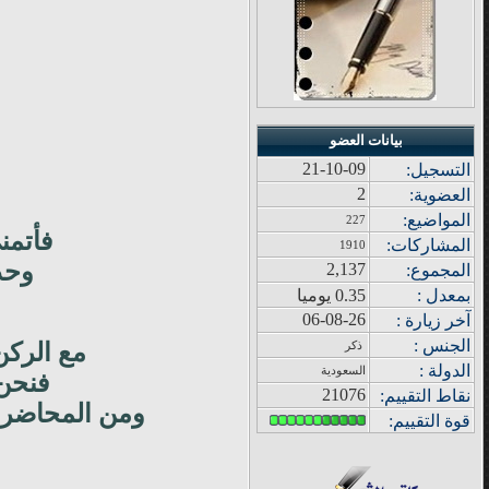
بيانات العضو
21-10-09
التسجيل:
2
العضوية:
المواضيع
:
227
فأتمن
المشاركات
:
1910
وحد
2,137
المجموع
:
بمعدل :
0.35 يوميا
06-08-26
آ
خر زيار
ة
:
الجنس :
ذكر
مع الركن
الدولة
:
السعودية
فنحن 
21076
نقاط التقييم
:
ومن المحاضرة 
قوة
التقييم: