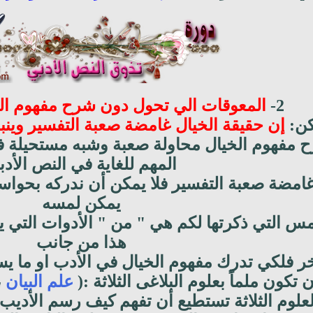
2-
المعوقات الي تحول دون شرح مفهوم ال
كن:
إن حقيقة الخيال غامضة صعبة التفسير وين
ح مفهوم الخيال محاولة صعبة وشبه مستحيلة ف
المهم للغاية في النص الأدب
غامضة صعبة التفسير فلا يمكن أن ندركه بحواسن
يمكن لمسه
 التي ذكرتها لكم هي " من " الأدوات التي يس
هذا من جانب
 فلكي تدرك مفهوم الخيال في الأدب او ما يس
ن تكون ملماً بعلوم البلاغى الثلاثة :(
علم البيان
،
علوم الثلاثة تستطيع أن تفهم كيف رسم الأديب 