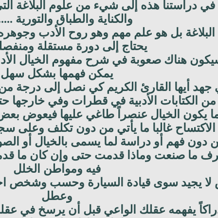
ي دراستنا هذه إلى شيء من علوم البلاغة التي 
والكناية والطباق والتورية .....
لبلاغة بل هو علم مهم وهو روح الأدب وجوهره ا
يحتاج إلى دورة مستقلة ومنفصلة 
كون هناك صعوبة في شرح مفهوم الخيال الأدبي 
يمكن فهمها بشكل سهل
 جهد أيها القارئ الكريم كي نصل إلى درجة من 
 من الكتابات الأدبية في قطرات وفي خارجها حتى
اً ما يكون الخيال عنصراً طاغي عليها فيعوض بع
 الاكتساح غالبا ما يأتي من دون تكلف وعلى 
 دون فهم أو دراسة لما يسمى بالخيال أو الصو
رف ما صنعت وماذا قدمت حتى وإن كان ما قدمت
فيه ومواطن الخلل
ا يجيد سوى قيادة السيارة وحسب وشخص اخر يج
وعطل
إدراكاً يفهمه عقلك الواعي قبل أن يرسخ في عق