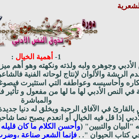
لشعرية
1-
أهمية الخيال
:
الأدبي وجوهره ولبه ولذته ونكهته وهو أهم مي
م الريشة والألوان لإنتاج لوحاته الفنية فالشا
ره وأحاسيسه وعواطفه التي استثيرت فيصوغها
ي النص الأدبي لها ما لها من مفعول و تأثير فلا
والمباشرة
ق بالقارئ في الآفاق الرحبة ويخلق له دنيا جديد
دبي إذا قل فيه الخيال أو انعدم يصبح نصا شاح
"البيان والتبيين" (
وأحسن الكلام ما كان قليله
ي كتاب الحيوان ". .
فإنما الشعر صناعة ،وضر