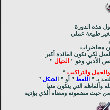
ول هذه الدورة
غير طبيعة عملي
 من محاضرات
ل لكي تكون الفائدة أكبر
نص الأدبي وهو "
الخيال
"
والجمل والتراكيب
"
قد بـ "
اللفظ
" أو " ا
لشكل
"
ه وألفاظه التي يتكون منها
من حيث مضمونه ومعناه الذي يؤديه