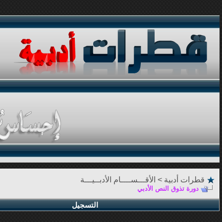
قطرات أدبية
>
الأقـــســــام الأدبــيـــة
دورة تذوق النص الأدبي
التسجيل