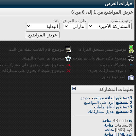
خيارات العرض
عرض المواضيع من 1 إلى 6 من 6
ترتيب حسب
طريقة العرض:
منذ
موضوع مميز يستحق القراءة
موضوع قام الكاتب بنقله من النت
موضوع مكرر سبق وأن تم طرحه
موضوع تم إنشاءه للتهنئة.
مشاركات جديدة
موضوع نشيط يحتوي على مشاركات جد
لا توجد مشاركات جديدة
موضوع نشيط لا يحتوي على مشاركات ج
الموضوع مغلق
تعليمات المشاركة
لا تستطيع
إضافة مواضيع جديدة
لا تستطيع
الرد على المواضيع
لا تستطيع
إرفاق ملفات
لا تستطيع
تعديل مشاركاتك
is
BB code
متاحة
الابتسامات
متاحة
كود [IMG]
متاحة
كود HTML
متاحة