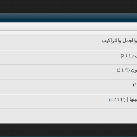
 والجمل والتراكيب
ل
‏
)
2
1
(
ون
‏
)
2
1
(
)
2
نها )
‏
)
3
2
1
(