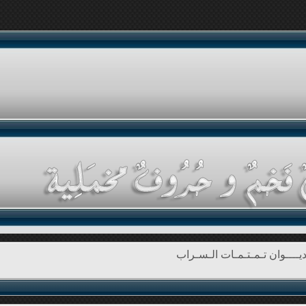
يــــوان تـمـتـمـات الـسـراب