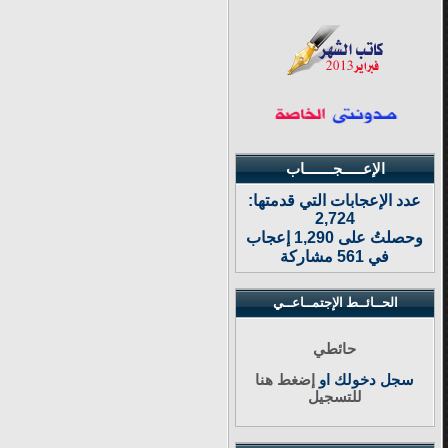
الإعـــــجـــــــاب
عدد الإعجابات التي قدمتها:
2,724
وحصلتُ على 1,290 إعجاب
في 561 مشاركة
الحــائــط الإجتمــاعــي
حائطي
سجل دخولك او
إضغط هنا
للتسجيل