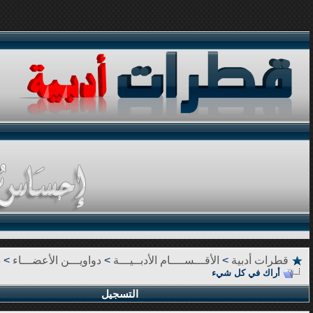
قطرات أدبية
>
الأقـــســــام الأدبــيـــة
>
دواويـــن الأعضـــاء
>
د
أراك في كل شيء
التسجيل