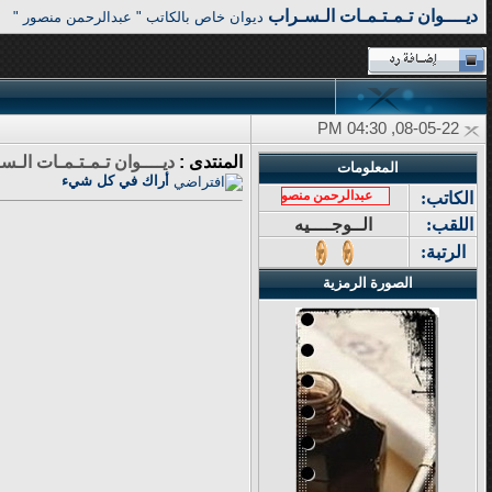
ديــــوان تـمـتـمـات الـسـراب
ديوان خاص بالكاتب " عبدالرحمن منصور "
08-05-22, 04:30 PM
المنتدى :
ديــــوان تـمـتـمـات الـس
المعلومات
أراك في كل شيء
عبدالرحمن منصور
الكاتب:
اللقب:
الــوجــــيه
الرتبة:
الصورة الرمزية