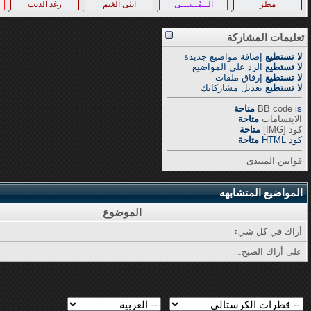
مطر
الــمُــنـــى
انثى الغيم
رغد الديب
,
,
,
,
تعليمات المشاركة
لا تستطيع
إضافة مواضيع جديدة
لا تستطيع
الرد على المواضيع
لا تستطيع
إرفاق ملفات
لا تستطيع
تعديل مشاركاتك
is
BB code
متاحة
الابتسامات
متاحة
كود [IMG]
متاحة
كود HTML
متاحة
قوانين المنتدى
المواضيع المتشابهه
الموضوع
أراك في كل شيء
على أراك الصبح..