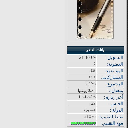
بيانات العضو
21-10-09
التسجيل:
2
العضوية:
المواضيع
:
226
المشاركات
:
1910
2,136
المجموع
:
بمعدل :
0.35 يوميا
03-08-26
آ
خر زيار
ة
:
الجنس :
ذكر
الدولة
:
السعودية
21076
نقاط التقييم
:
قوة
التقييم: