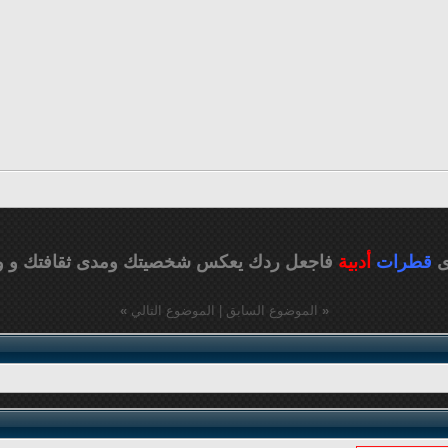
ى
قطرات
أدبية
فاجعل ردك يعكس شخصيتك ومدى ثقافتك
و و
«
الموضوع السابق
|
الموضوع التالي
»