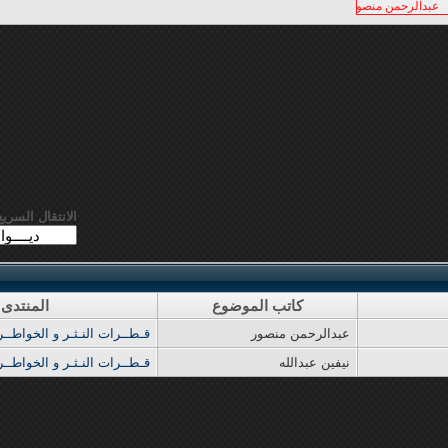
عبدالرحمن منصور
الانتقال السريع
كاتب الموضوع
المنتدى
عبدالرحمن منصور
قـطــرات النـثـر و الخواطــر ا
نيفين عبدالله
قـطــرات النـثـر و الخواطــر ا