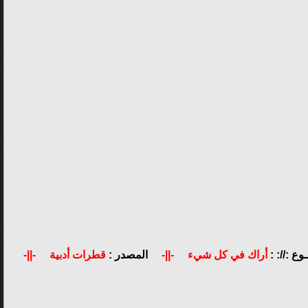
وع ://: :
أراك في كل شيء
-||-
المصدر :
قطرات أدبية
-||-