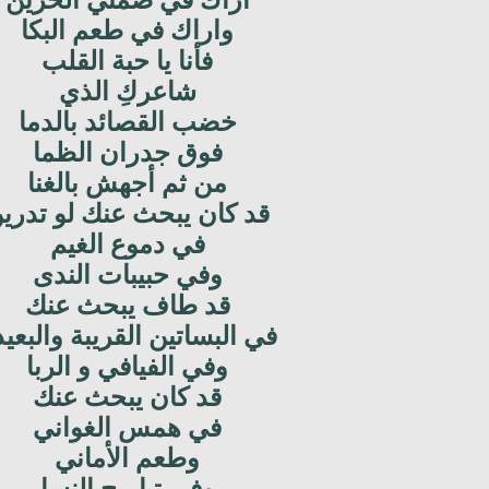
أراك في صمتي الحزين
واراك في طعم البكا
فأنا يا حبة القلب
شاعركِ الذي
خضب القصائد بالدما
فوق جدران الظما
من ثم أجهش بالغنا
قد كان يبحث عنك لو تدري
في دموع الغيم
وفي حبيبات الندى
قد طاف يبحث عنك
في البساتين القريبة والبعي
وفي الفيافي و الربا
قد كان يبحث عنك
في همس الغواني
وطعم الأماني