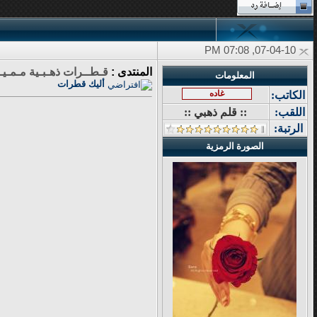
07-04-10, 07:08 PM
المنتدى :
قـطــرات ذهـبـية مـمـيـ
المعلومات
أليك قطرات
غاده
الكاتب:
اللقب:
:: قلم ذهبي ::
الرتبة:
الصورة الرمزية