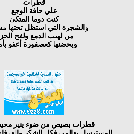
قطرات
علي حافة الوجع
كنت دوما المتكئ
والشجرة التي استظل تحتها م
من لهيب الدمع ولفح الحز
وبحضنها كعصفورة أغفو بأم
قطرات بصيص من ضوء ينير محيط
المسترسل بعالمي فكل الشكر والعرفا