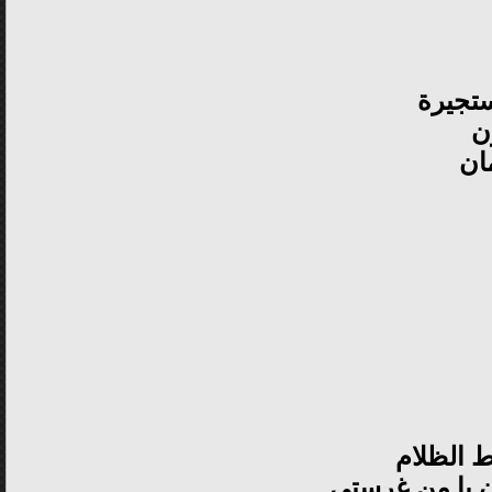
ستجيرة
ن
ان
 الظلام
ن يا من غرستي