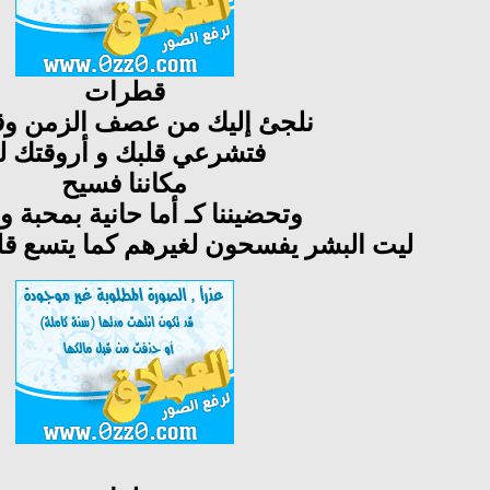
قطرات
نلجئ إليك من عصف الزمن و
فتشرعي قلبك و أروقتك لن
مكاننا فسيح
وتحضيننا كـ أما حانية بمحبة 
ليت البشر يفسحون لغيرهم كما يتسع قل