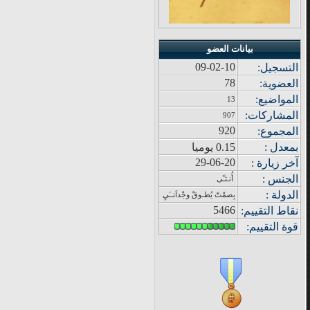
بيانات العضو
09-02-10
التسجيل:
78
العضوية:
المواضيع
:
13
المشاركات
:
907
920
المجموع
:
بمعدل :
0.15 يوميا
29-06-20
آ
خر زيار
ة
:
الجنس :
أُنـثـّى
الدولة
:
بِصمْتّ يُطـوقْ وجْداَنــَيِ
5466
نقاط التقييم
:
قوة
التقييم: