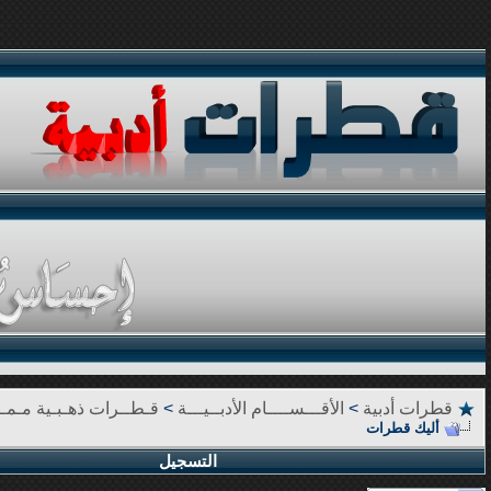
قطرات أدبية
>
الأقـــســــام الأدبــيـــة
>
قـطــرات ذهـبـية مـمـي
أليك قطرات
التسجيل