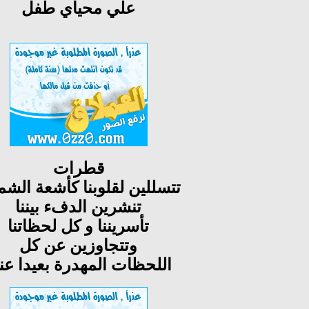
علي محياي طفل
قطرات
تتسللين لقلوبنا كأشعة ال
تنشرين الدفء بيننا
تأسريننا و كل لحظاتنا
وتتجاوزين عن كل
اللحظات المهدرة بعيدا عن