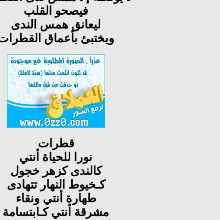
فيصحو القلب
ليعانق همس الندى
ويختبئ بأعماق القطرات
قطرات
نورا للحياة أنتي
كالندى كزهر خجول
كـخيوط النهار تتهادى
طهارة أنتي ونقاء
مشرقة أنتي كـابتسامة