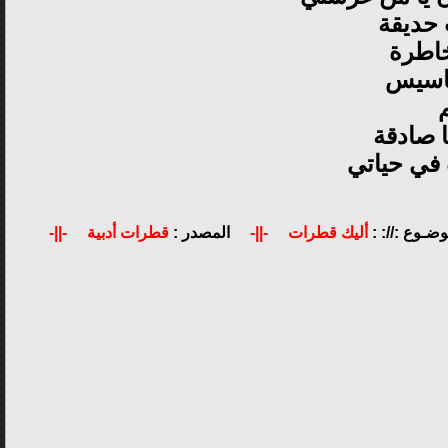
 حديقة
خاطرة
حاسيس
ا صادقة
في حياتي
وضـوع ://: :
أليك قطرات
-||-
المصدر :
قطرات أدبية
-||-