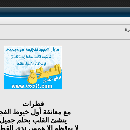
زة
قطرات
مع معانقة أول خيوط الفج
ينشئ القلب بحلم جميل
لا يوقظه إلا همس ندى القط