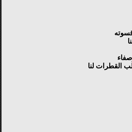
قسوته
ا
وصفاء
ب القطرات لنا