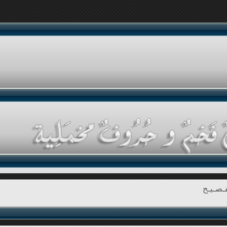
ـصـيـح