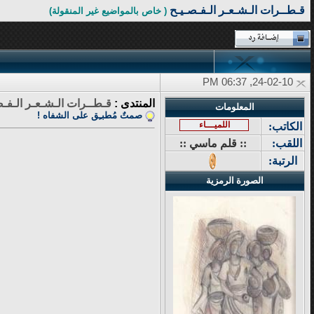
قـطــرات الـشـعـر الـفـصـيـح
( خاص بالمواضيع غير المنقولة)
24-02-10, 06:37 PM
المنتدى :
قـطــرات الـشـعـر الـفـص
المعلومات
صمتٌ مُطبـِق على الشفاه !
اللميـــاء
الكاتب:
اللقب:
:: قلم ماسي ::
الرتبة:
الصورة الرمزية