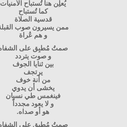
يُعلِن هنا تُستباح الأمنيات
كما تُستباح
قدسية الصلاة
ممن يسيرون صوب القبلة
و هم عُراة
صمتُ مُطبِق على الشفاه
و صوت يتردد
بين ثنايا الجوف
يرتجف
من أنة خوف
يخشى أن يدوي
فينغمس طي نسيان
و لا يعود مجدداً
هو أو صداه.
صمتُ مُطبِق على الشفاه