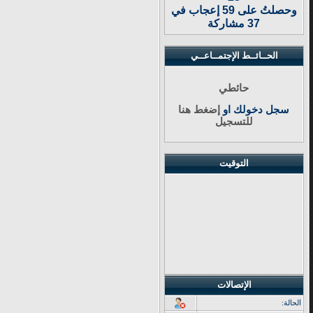
وحصلتُ على 59 إعجاب في
37 مشاركة
الحــائــط الإجتمــاعــي
حائطي
سجل دخولك او
إضغط هنا
للتسجيل
التوقيت
الإتصالات
الحالة: