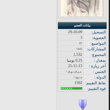
بيانات العضو
29-10-09
التسجيل:
3
العضوية:
المواضيع
:
87
المشاركات
:
1445
1,532
المجموع
:
بمعدل :
0.25 يوميا
21-11-13
آ
خر زيار
ة
:
الجنس :
مــركب ورق !
الدولة
:
مـــوج !
1502
نقاط التقييم
:
قوة
التقييم: