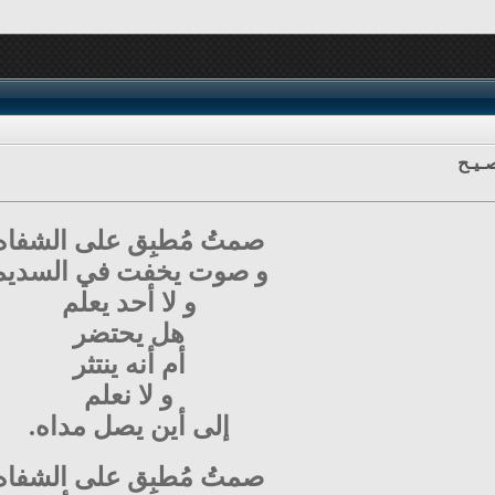
ـيـح
صمتُ مُطبِق على الشفاه
و صوت يخفت في السديم
و لا أحد يعلم
هل يحتضر
أم أنه ينتثر
و لا نعلم
إلى أين يصل مداه.
صمتُ مُطبِق على الشفاه