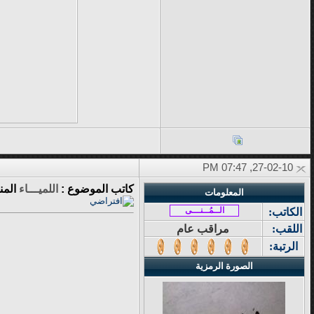
27-02-10, 07:47 PM
كاتب الموضوع :
اللميـــاء
المن
المعلومات
الــمُــنـــى
الكاتب:
اللقب:
مراقب عام
الرتبة:
الصورة الرمزية