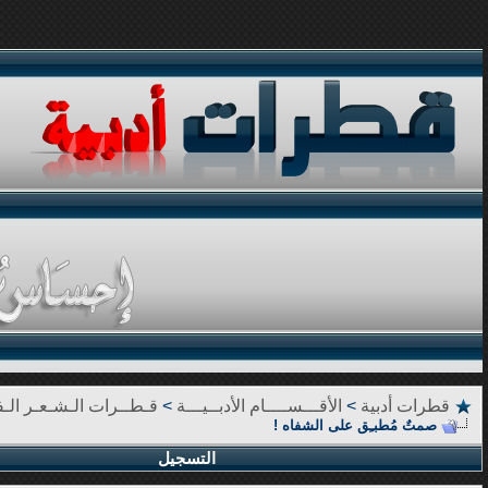
قطرات أدبية
>
الأقـــســــام الأدبــيـــة
>
قـطــرات الـشـعـر الـف
صمتٌ مُطبـِق على الشفاه !
التسجيل