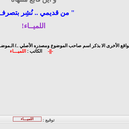
" من قديمي .. نُشِر بتصرف
اللميــاء!
مواقع الأخرى الا بذكر اسم صاحب الموضوع ومصدره الأصلي ../
الـموضـو
-||-
الكاتب :
اللميـــاء
اللميـــاء
توقيع :