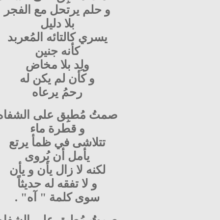
و حلم يرتحل مع الفجر
بلا دليل
يسري كالتائه المُعربد
كأنه جنين
ولِد بلا مخاض
و كأن لم يكن له
رحمُ يرعاه
صمتُ مُطبِق على الشفاه
و قطرة ماء
تتلاشى في ظمأ يرتع
يأمل أن يُروى
لكنه لا زال يأن و يأن
و لا تفقه له حديثاً
سوى كلمة " آه" .