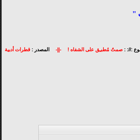
 "
ع ://: :
صمتٌ مُطبـِق على الشفاه !
-||-
المصدر :
قطرات أدبية