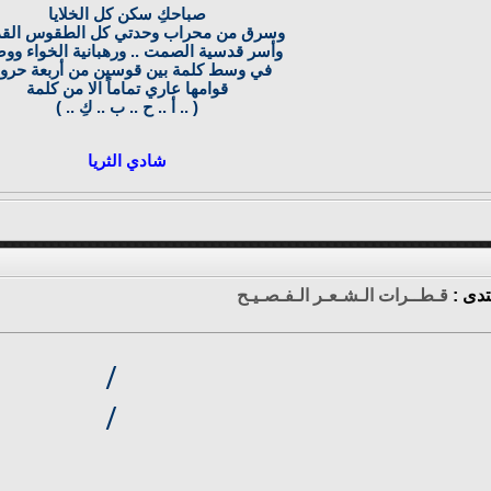
صباحكِ سكن كل الخلايا
وسرق من محراب وحدتي كل الطقوس القد
وأسر قدسية الصمت .. ورهبانية الخواء ووض
في وسط كلمة بين قوسين من أربعة حر
قوامها عاري تماماً الا من كلمة
( .. أ .. ح .. ب .. كِ .. )
شادي الثريا
تدى :
قـطــرات الـشـعـر الـفـصـيـح
/
/