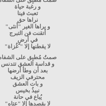
صمتُ مُطبِق على الشفاه
و رغبة حياة
تعبث فينا
نراها حق
و يراها الغير "أنثى"
أتقنت فن التبرج
في أرضٍ
لا يقطنها إلا " غُزاة"
صمتُ مُطبِق على الشفاه
و قداسة العشق تتدنس
بعد أن وطأ أرضها
محترفي الزيف
و بات العشق
نبيذُ بخيس
يُباع في حانة
لا يقصدها إلا "عتاه"