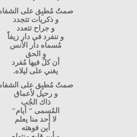
صمتُ مُطبِق على الشفاه
و ذكريات تتجدد
و جراح تتعدد
و ننفرد في دار زيفاً
مُسماه دار الأنس
و الحق
أن كلُ فيها مُفرد
يغني على ليلاه.
صمتُ مُطبِق على الشفاه
و رحيل لأعماق
ذاك الجُب
المُسمى " أيام"
لا أحد منا يعلم
أين فوهته
و أين قابع منتهاه