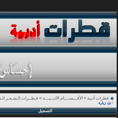
قطرات أدبية
>
الأقـــســــام الأدبــيـــة
>
قـطــرات الـشـعـر الـف
زيارة
التسجيل