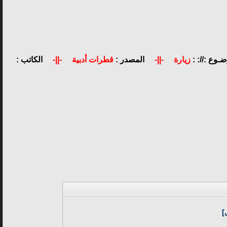
ضـوع ://: :
زيارة
-||-
المصدر :
قطرات أدبية
-||-
الكاتب :
]