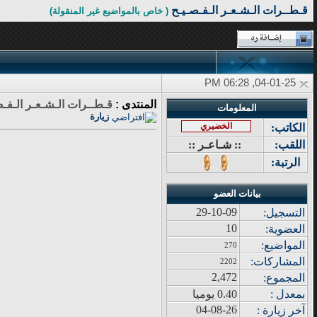
قـطــرات الـشـعـر الـفـصـيـح
( خاص بالمواضيع غير المنقولة)
04-01-25, 06:28 PM
المنتدى :
قـطــرات الـشـعـر الـفـص
المعلومات
زيارة
الخضيري
الكاتب:
اللقب:
:: شـاعـر ::
الرتبة:
بيانات العضو
29-10-09
التسجيل:
10
العضوية:
المواضيع
:
270
المشاركات
:
2202
2,472
المجموع
:
بمعدل :
0.40 يوميا
04-08-26
آ
خر زيار
ة
: