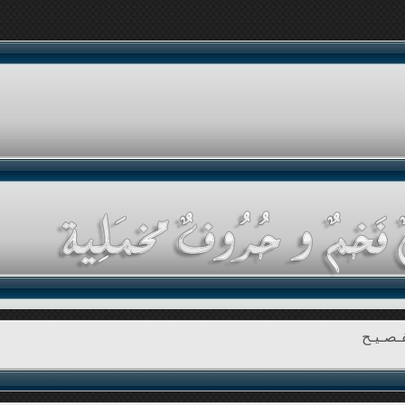
ـصـيـح