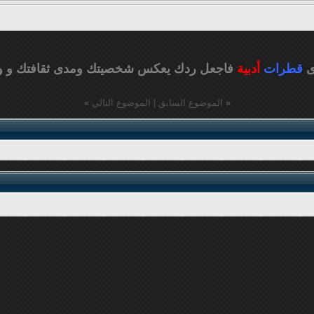
ى
قطرات
أدبية
فاجعل ردك يعكس شخصيتك ومدى ثقافتك
و و
«
الموضوع السابق
|
الموضوع التالي
»