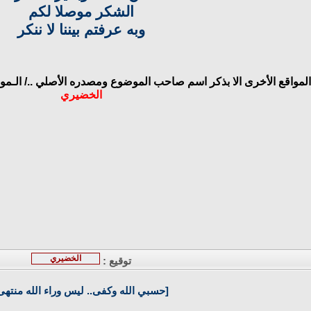
الشكر موصلا لكم
وبه عرفتم بيننا لا ننكر
المواقع الأخرى الا بذكر اسم صاحب الموضوع ومصدره الأصلي ../
الـمو
الخضيري
الخضيري
توقيع :
[حسبي الله وكفى.. ليس وراء الله منتهى