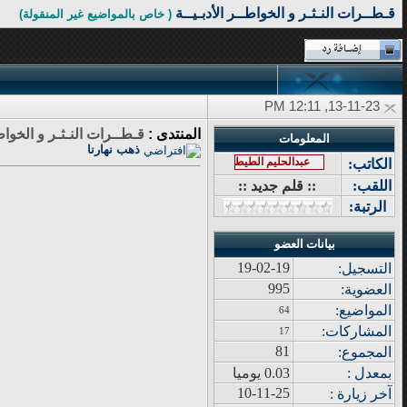
قـطــرات النـثـر و الخواطــر الأدبـيــة
( خاص بالمواضيع غير المنقولة)
13-11-23, 12:11 PM
المنتدى :
قـطــرات النـثـر و الخواطـ
المعلومات
ذهب نهارنا
عبدالحليم الطيطي
الكاتب:
اللقب:
:: قلم جديد ::
الرتبة:
بيانات العضو
19-02-19
التسجيل:
995
العضوية:
المواضيع
:
64
المشاركات
:
17
81
المجموع
:
بمعدل :
0.03 يوميا
10-11-25
آ
خر زيار
ة
: