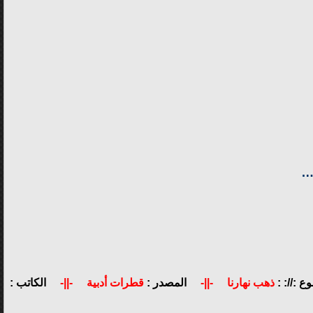
….
ع ://: :
ذهب نهارنا
-||-
المصدر :
قطرات أدبية
-||-
الكاتب :