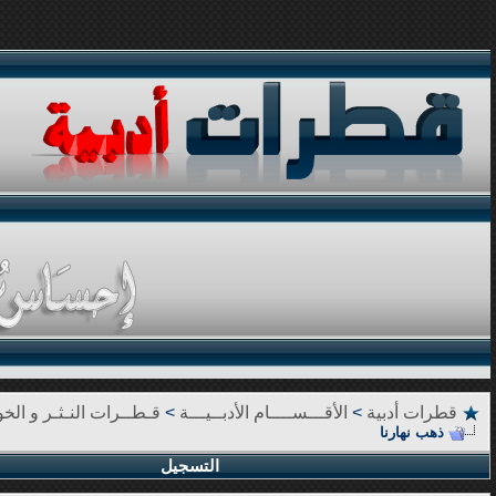
قطرات أدبية
>
الأقـــســــام الأدبــيـــة
>
قـطــرات النـثـر و الخوا
ذهب نهارنا
التسجيل