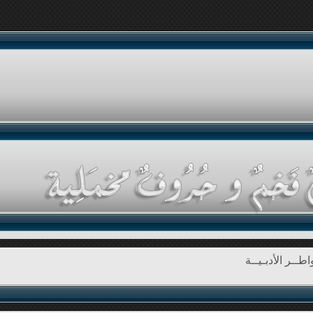
طــر الأدبـيــة