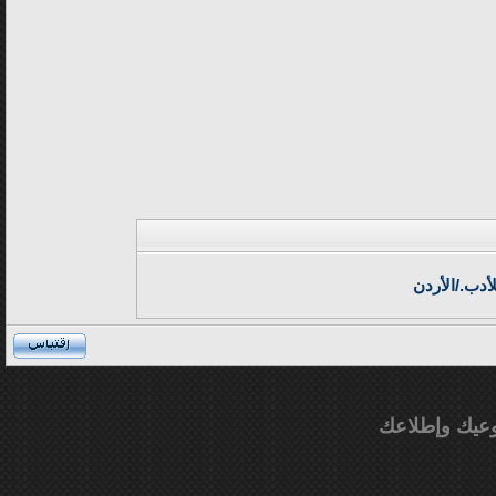
أدب./الأردن
عيك وإطلاعك