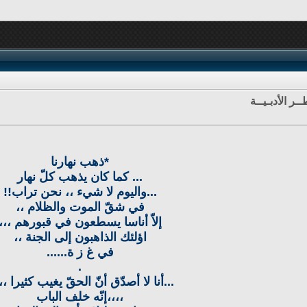
ـر الأدبـيــة
*ذهب نهارنا
... كما كان يذهب كلّ نهار
...واليوم لا شيء ،، نحن تراب!!
في شقّ الموت والظلام ،،
إلاّ أناسا يسطعون في قبورهم ،،،
اؤلئك الذاهبون إلى الجنة ،،
في غ ز ة......
.
...أنا لا أصدّق أنّ الحقّ يغيب كثيرا ،،
،،،،إنّه خلف الباب