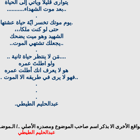
يتوارى قليلا ويأتي إلى الحياة
..بعد موت الشهداء...........
.
.يوم موتك تخسر ايّة حياة عشتها
حتى لو كنت ملكا،،،
الشهيد وهو ميت يضحك
..يجعلك تشتهي الموت..
.
....مَن لا ينتظر حياة ثانية ..
ولو اطلتَ عمره
هو لا يعرف انك أطلت عمره
..فهو لا يرى في طريقه الا الموت 
.
.
.
عبدالحليم الطيطي.
مواقع الأخرى الا بذكر اسم صاحب الموضوع ومصدره الأصلي ../
الـموضـو
عبدالحليم الطيطي