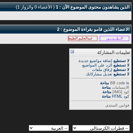
الذين يشاهدون محتوى الموضوع الآن : 1
( الأعضاء 0 والزوار 1)
الاعضاء اللذين قامو بقراءة الموضوع : 2
الــمُــنـــى
عبدالحليم الطيطي
,
تعليمات المشاركة
لا تستطيع
إضافة مواضيع جديدة
لا تستطيع
الرد على المواضيع
لا تستطيع
إرفاق ملفات
لا تستطيع
تعديل مشاركاتك
is
BB code
متاحة
الابتسامات
متاحة
كود [IMG]
متاحة
كود HTML
متاحة
قوانين المنتدى