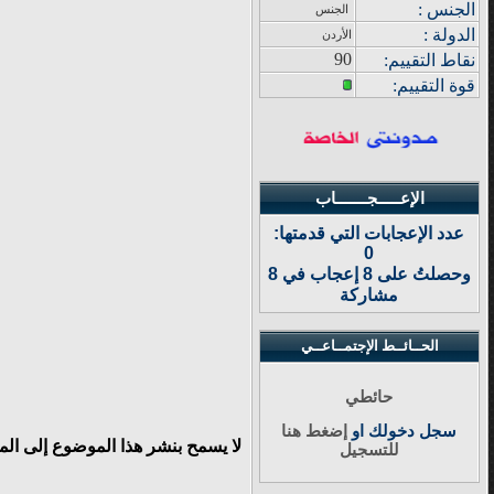
الجنس :
الجنس
الدولة
:
الأردن
90
نقاط التقييم
:
قوة
التقييم:
الإعـــــجـــــــاب
عدد الإعجابات التي قدمتها:
0
وحصلتُ على 8 إعجاب في 8
مشاركة
الحــائــط الإجتمــاعــي
حائطي
سجل دخولك او
إضغط هنا
لا يسمح بنشر هذا الموضوع إلى ال
للتسجيل