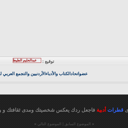
عبدالحليم الطيطي
توقيع :
عضواتحادالكتاب والأدباءالأردنيين والتجمع العربي لل
ى
قطرات
أدبية
فاجعل ردك يعكس شخصيتك ومدى ثقافتك
و و
«
الموضوع السابق
|
الموضوع التالي
»