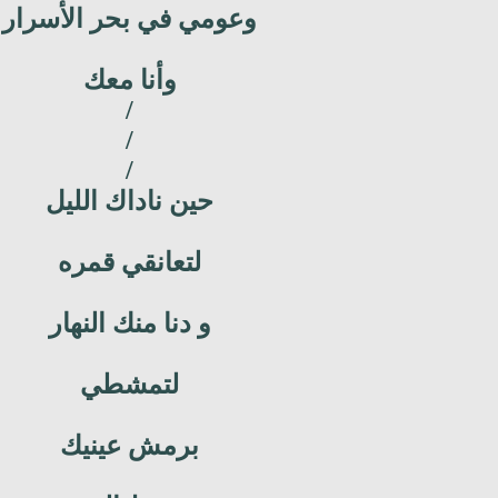
وعومي في بحر الأسرار
وأنا معك
/
/
/
حين ناداك الليل
لتعانقي قمره
و دنا منك النهار
لتمشطي
برمش عينيك