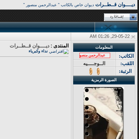
ديــــوان قــطــرات
ديوان خاص بالكاتب " عبدالرحمن منصور "
29-05-22, 01:26 AM
المنتدى :
ديــــوان قــطــرات
المعلومات
نداء وكبرياء
عبدالرحمن منصور
الكاتب:
اللقب:
الــوجــــيه
الرتبة:
الصورة الرمزية