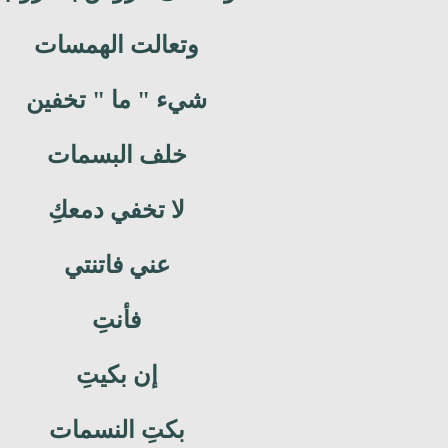
وتعالت الهمسات
شيء " ما " تخفين
خلف البسمات
لا تخفي دمعكِ
عني فاتنتي
فأنتِ
إن بكيتِ
بكتِ النسمات