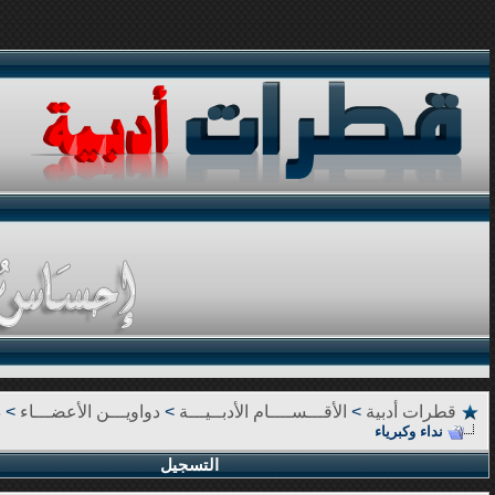
قطرات أدبية
>
الأقـــســــام الأدبــيـــة
>
دواويـــن الأعضـــاء
>
د
نداء وكبرياء
التسجيل