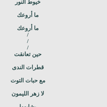
خيوط النور
ما أروعك
ما أروعك
/
/
/
حين تعانقت
قطرات الندى
مع حبات التوت
لا زهر الليمون
يشابهها