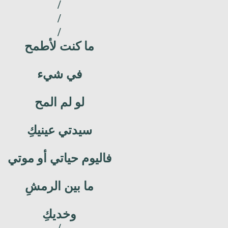
/
/
/
ما كنت لأطمح
في شيء
لو لم المح
سيدتي عينيكِ
فاليوم حياتي أو موتي
ما بين الرمشِ
وخديكِ