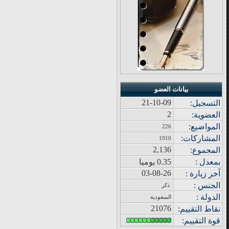
بيانات العضو
21-10-09
التسجيل:
2
العضوية:
المواضيع
:
226
المشاركات
:
1910
2,136
المجموع
:
بمعدل :
0.35 يوميا
03-08-26
آ
خر زيار
ة
:
الجنس :
ذكر
الدولة
:
السعودية
21076
نقاط التقييم
:
قوة
التقييم: