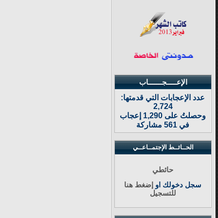
الإعـــــجـــــــاب
عدد الإعجابات التي قدمتها:
2,724
وحصلتُ على 1,290 إعجاب
في 561 مشاركة
الحــائــط الإجتمــاعــي
حائطي
سجل دخولك او
إضغط هنا
للتسجيل