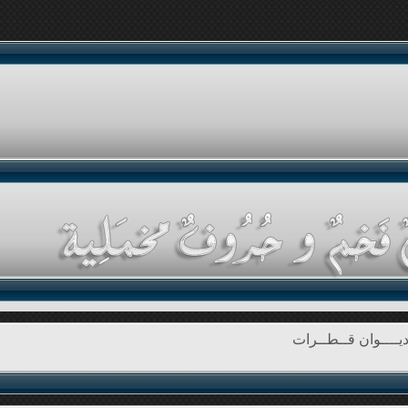
يــــوان قــطــرات