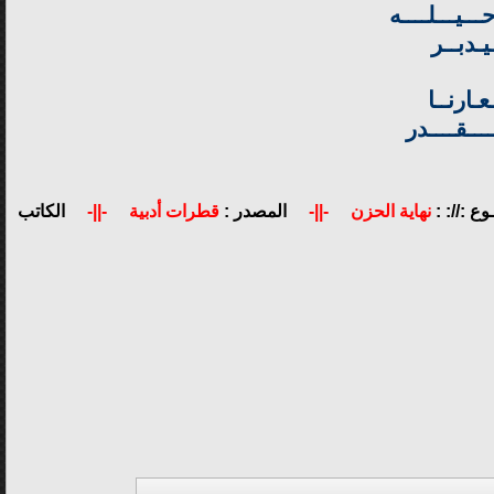
ـــيـــلــــه
ـدبــر
ـارنــا
ـــقــــدر
ع ://: :
نهاية الحزن
-||-
المصدر :
قطرات أدبية
-||-
الكاتب