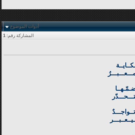
أدوات الموضوع
المشاركة رقم:
1
كــايــة
ــعـــبـــرُ
ـمّـهــا
ـــحـــدّر
ـواجـــدٌ
يــعــبـــر