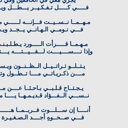
يجري معي في الخافقين وفي د
فـــــي كـــــل تـفـكـيــر يـــطـــل وي
مـهــمــا نــســيــت فـــإنـــه لــــــي م
فـــي نـومــي الـهـانــي يــجــد ويـ
مـهـمــا قـــــرأت الـــــورد يـطـلـبـنـي
وإذا نــــســــيــــت لـــقـــيـــتــــه يــــت
يـتــلــو تـراتــيــل الــظــنــون ويـس
مــــن ذكـريـاتــي مــــا تــطــول وت
يـجـتــاح قـلـبــي بـاحـثــا عــــن م
نــســـي الــفـــؤاد قـديـمـهــا يـــــا 
أنـــــا إن ســـلـــوت فــربــمــا هــــــو
فـــي صــحــوهِ أجــــد الـصـغـيـرة تـ