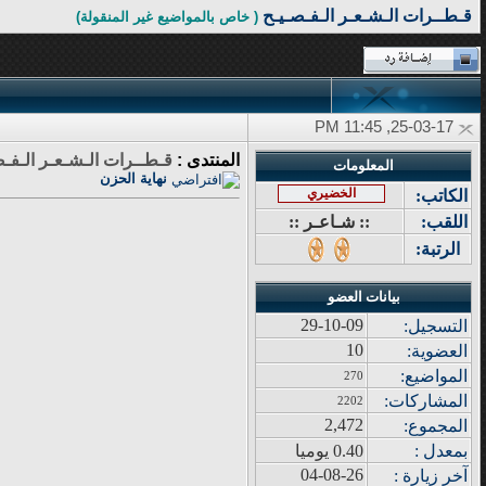
قـطــرات الـشـعـر الـفـصـيـح
( خاص بالمواضيع غير المنقولة)
25-03-17, 11:45 PM
المنتدى :
قـطــرات الـشـعـر الـفـص
المعلومات
نهاية الحزن
الخضيري
الكاتب:
اللقب:
:: شـاعـر ::
الرتبة:
بيانات العضو
29-10-09
التسجيل:
10
العضوية:
المواضيع
:
270
المشاركات
:
2202
2,472
المجموع
:
بمعدل :
0.40 يوميا
04-08-26
آ
خر زيار
ة
: