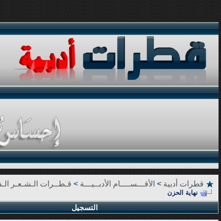
قطرات أدبية
>
الأقـــســــام الأدبــيـــة
>
قـطــرات الـشـعـر الـف
نهاية الحزن
التسجيل