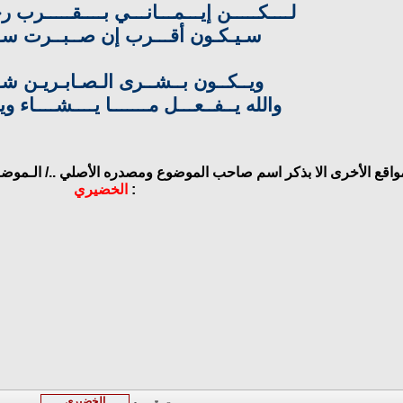
لــــكـــــن إيـــمـــانـــي بــــقـــــرب رح
سـيـكـون أقـــرب إن صــبــرت سـي
ويــكــون بــشــرى الـصـابـريـن شـع
والله يــفــعـــل مـــــــا يــــشــــاء ويـ
مواقع الأخرى الا بذكر اسم صاحب الموضوع ومصدره الأصلي ../
الـموضـو
:
الخضيري
الخضيري