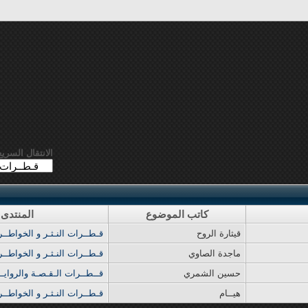
الانتقال السريع
كاتب الموضوع
المنتدى
قيثارة الروح
قـطــرات النـثـر و الخواطــر ا
ماجدة الصاوي
قـطــرات النـثـر و الخواطــر ا
حسين الشمري
قــطــرات الـقـصـة والروايــ
هيــام
قـطــرات النـثـر و الخواطــر ا