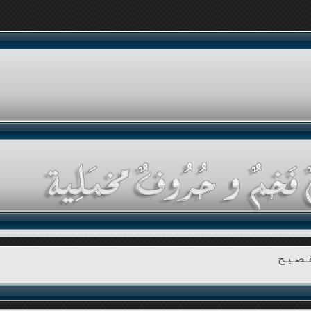
ـصـيـح