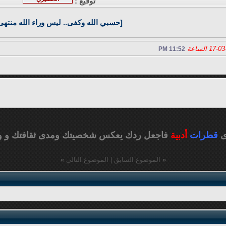
توقيع :
[حسبي الله وكفى.. ليس وراء الله منتهى
11:52 PM
ى
قطرات
أدبية
فاجعل ردك يعكس شخصيتك ومدى ثقافتك
و و
«
الموضوع السابق
|
الموضوع التالي
»