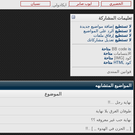
الخضيري
ايوب صابر
نسيان
,
,
ايكادولي
,
تعليمات المشاركة
لا تستطيع
إضافة مواضيع جديدة
لا تستطيع
الرد على المواضيع
لا تستطيع
إرفاق ملفات
لا تستطيع
تعديل مشاركاتك
is
BB code
متاحة
الابتسامات
متاحة
كود [IMG]
متاحة
كود HTML
متاحة
قوانين المنتدى
المواضيع المتشابهه
الموضوع
نهاية رجل ...!!
طوفان الغرق بلا نهاية
نهاية حب غير معروفه ؟؟
[ ,, الحزن في الهدوء ,, ] ..!!