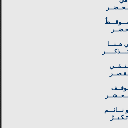
مي
ــحــضــر
ـــوقـــظٌ
حـضــر
 هــنـــا
ــــذكـــــر
ـتــقــي
ـقـصــر
ــوقــف
مــعــشــر
 نـــائـــم
كـبــرُ