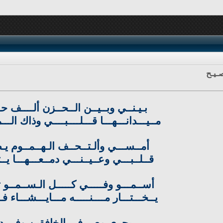
ـيـح
بـيـنــي وبــيــن الــحــزن ألــــف حـ
مــيـــدانـــهـــا قـــلــــبــــي وذاك الـــمـ
أمــســـي وألـتــحــف الـهــمــوم يـض
قــلــبـــي وعــيــنـــي دمــعـــهـــا يــت
أســمـــو وفـــــي كـــــل الـســمــو تـ
يــخـــتـــار مــــنـــــه مـــايـــشـــاء فــ