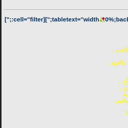
0%;back
أخت ..
الأخوة ..
خ ..
ن ..
ية
الهم ..
..