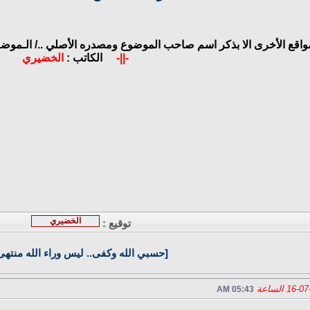
مواقع الأخرى الا بذكر اسم صاحب الموضوع ومصدره الأصلي ../
الـموضـو
-||-
الكاتب :
الخضيري
الخضيري
توقيع :
[حسبي الله وكفى.. ليس وراء الله منتهى
05:43 AM