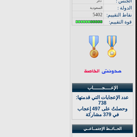
الجنس :
ذكر
الدولة
:
السعودية
5402
نقاط التقييم
:
قوة
التقييم:
الإعـــــجـــــــاب
عدد الإعجابات التي قدمتها:
738
وحصلتُ على 497 إعجاب
في 379 مشاركة
الحــائــط الإجتمــاعــي