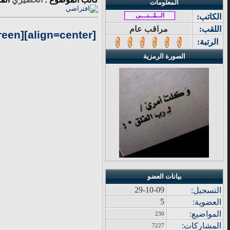
المعلومات
الــمُــنـــى
الكاتب:
اللقب:
مراقب عام
ilter:;"]
[align=center][tabletext="width
الرتبة:
الصورة الرمزية
بيانات العضو
29-10-09
التسجيل:
5
العضوية:
المواضيع
:
230
المشاركات
:
7227