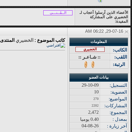
الأعضاء الذين آرسلوا آعجاب لـ
الــمُــنـــى
الخضيري على المشاركة
المفيدة:
29-07-16, 06:22 AM
كاتب الموضوع :
الخضيري
المنتدى 
المعلومات
الخضيري
الكاتب:
اللقب:
:: شـاعـر ::
الرتبة:
بيانات العضو
29-10-09
التسجيل:
10
العضوية:
المواضيع
:
270
المشاركات
:
2202
2,472
المجموع
:
بمعدل :
0.40 يوميا
04-08-26
آ
خر زيار
ة
: