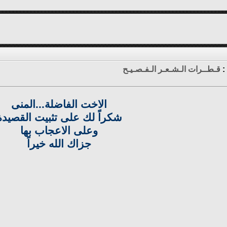
:
قـطــرات الـشـعـر الـفـصـيـح
الاخت الفاضلة...المنى
شكراً لك على تثبيت القصيدة
وعلى الاعجاب بها
جزاك الله خيراً