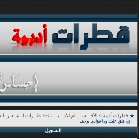
قطرات أدبية
>
الأقـــســــام الأدبــيـــة
>
قـطــرات الـشـعـر الـف
قلق عليك وذا فؤادي يرجف
التسجيل