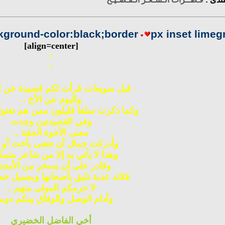
ground-color:black;border
px inset limegreen;"][cell="f
[align=center]
/
\
قبل سويعات قرأت لكم قصيدة عن ال
واليوم عن الأخ ..
وكما ذكرت سلفا قليلون ممن هم تغنوا ب
وفي القصيدتين وجدت
معنى الأخوة الحقة ..
وأدركت جمال أن تتغنى بأخت أو أ
وهذا لا يأتي به إلا من شاعر متمك
وقادر على أن يسخر من الأبجد
قلائد عذبة تليق بأصحابها وبجميل خص
لا حرمكم المولى منهم ..
وأدام الوصل والوفاق بينكم دوما 
أخي الفاضل الخضيري