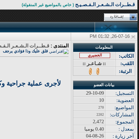
قـطــرات الـشـعـر الـفـصـيـح
( خاص بالمواضيع غير المنقولة)
26-07-16, 01:32 PM
المنتدى :
قـطــرات الـشـعـر الـفـص
المعلومات
قلق عليك وذا فؤادي يرجف
الخضيري
الكاتب:
اللقب:
:: شـاعـر ::
الرتبة:
لأجرى عملية جراحية وك
بيانات العضو
29-10-09
التسجيل:
10
العضوية:
المواضيع
:
270
المشاركات
:
2202
2,472
المجموع
:
بمعدل :
0.40 يوميا
04-08-26
آ
خر زيار
ة
: