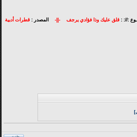
ع ://: :
قلق عليك وذا فؤادي يرجف
-||-
المصدر :
قطرات أدبية
]