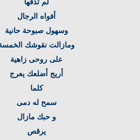
لم تذقها
أفواه الرجال
وسهول صبوحة حانية
ومازالت نقوشك الخمسة
على روحى زاهية
أريج أضلعك يعرج
كلما
سمح له دمى
و حبك مازال
يرقص