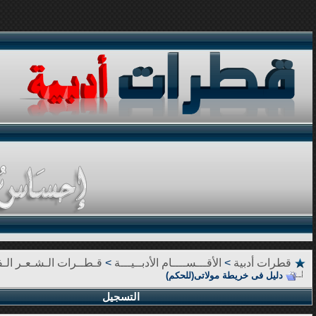
قطرات أدبية
>
الأقـــســــام الأدبــيـــة
>
قـطــرات الـشـعـر الـف
دليل فى خريطة مولاتى(للحكم)
التسجيل