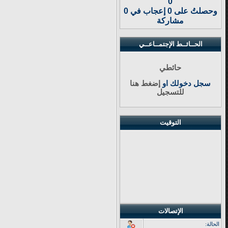
0
وحصلتُ على 0 إعجاب في 0
مشاركة
الحــائــط الإجتمــاعــي
حائطي
سجل دخولك او
إضغط هنا
للتسجيل
التوقيت
الإتصالات
الحالة: