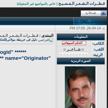
قـطــرات الـشـعـر الـفـصـيـح
( خاص بالمواضيع غير المنقولة)
26-04-14, 07:09 PM
المنتدى :
قـطــرات الـشـعـر الـفـص
المعلومات
دليل فى خريطة مولاتى(للحكم
الحكم السوهاجى
الكاتب:
اللقب:
:: شــاعــر ::
rogId"
الرتبة:
** name="Originator"
الصورة الرمزية