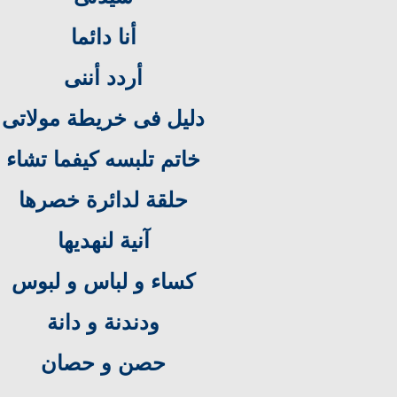
أنا دائما
أردد أننى
دليل فى خريطة مولاتى
خاتم تلبسه كيفما تشاء
حلقة لدائرة خصرها
آنية لنهديها
كساء و لباس و لبوس
ودندنة و دانة
حصن و حصان