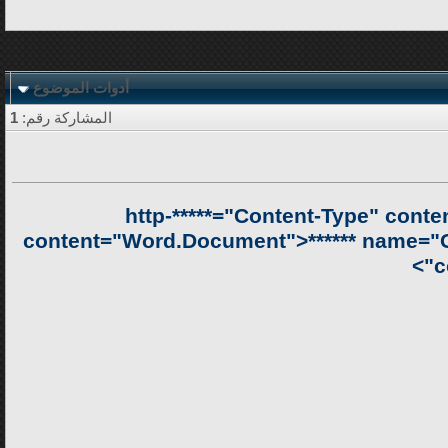
أدوات الموضوع
المشاركة رقم:
1
****** http-*****="Content-Type" c
content="Word.Document">****** name="Ge
c