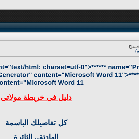
ـيـح
)
ontent="text/html; charset=utf-8">****** name="P
nerator" content="Microsoft Word 11">****
ontent="Microsoft Word 11">
دليل فى خريطة مولاتى
كل تفاصيلك الباسمة
الهادئة.. الثائرة