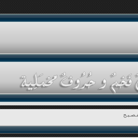
ـصـيـح