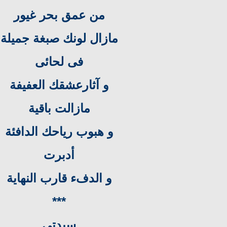
من عمق بحر غيور
مازال لونك صبغة جميلة
فى لحائى
و آثارعشقك العفيفة
مازالت باقية
و هبوب رياحك الدافئة
أدبرت
و الدفء قارب النهاية
***
سيدتى