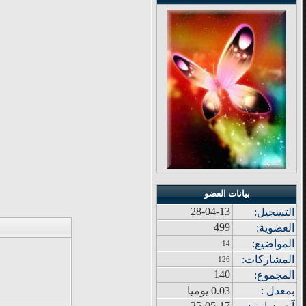
بيانات العضو
28-04-13
التسجيل:
499
العضوية:
المواضيع
:
14
المشاركات
:
126
140
المجموع
:
بمعدل :
0.03 يوميا
25-05-17