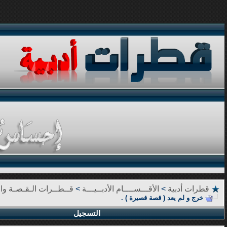
قطرات أدبية
>
الأقـــســــام الأدبــيـــة
>
قــطــرات الـقـصـة وال
خرج و لم يعد ( قصة قصيرة ) .
التسجيل