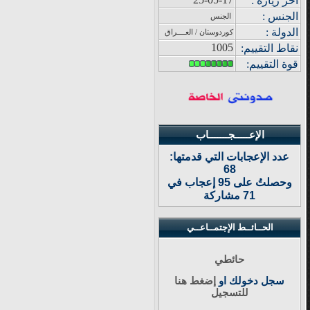
آ
خر زيار
ة
:
الجنس :
الجنس
الدولة
:
كوردوستان / العــــراق
1005
نقاط التقييم
:
قوة
التقييم:
الإعـــــجـــــــاب
عدد الإعجابات التي قدمتها:
68
وحصلتُ على 95 إعجاب في
71 مشاركة
الحــائــط الإجتمــاعــي
حائطي
سجل دخولك او
إضغط هنا
للتسجيل