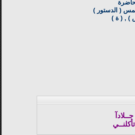
 حاضرة
يمس ( الدستور )
) , ( ة )
جــلادآ
كلنــي