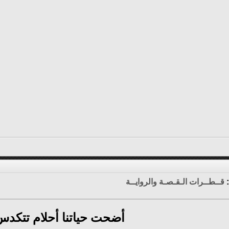
:
قــطــرات الـقـصـة والروايــة
أضحت حياتنا أحلام تتكدس