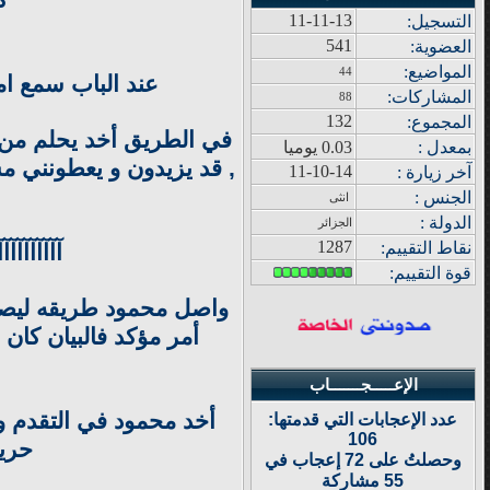
ك
11-11-13
التسجيل:
541
العضوية:
المواضيع
:
44
عند الباب سمع ام
المشاركات
:
88
132
المجموع
:
في الطريق أخد يحلم من ج
بمعدل :
0.03 يوميا
, قد يزيدون و يعطونني مس
11-10-14
آ
خر زيار
ة
:
الجنس :
انثى
الدولة
:
الجزائر
1287
نقاط التقييم
:
آآآآآآآ
قوة
التقييم:
واصل محمود طريقه ليصل
أمر مؤكد فالبيان كان
الإعـــــجـــــــاب
أخد محمود في التقدم و
عدد الإعجابات التي قدمتها:
106
حرية
وحصلتُ على 72 إعجاب في
55 مشاركة