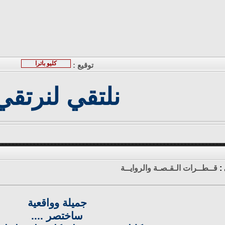
كليو باترا
توقيع :
نلتقي لنرتقي
 :
قــطــرات الـقـصـة والروايــة
جميلة وواقعية
ساختصر ....