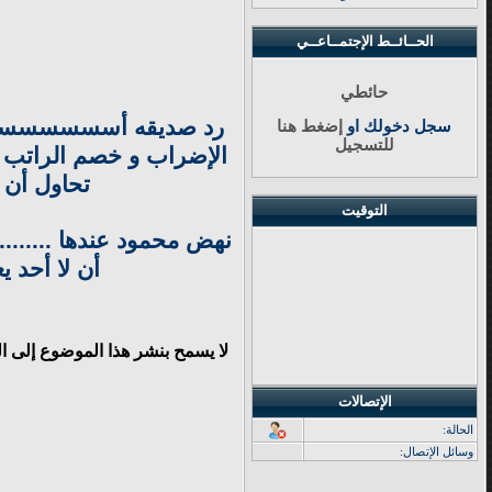
الحــائــط الإجتمــاعــي
حائطي
رد صديقه أسسسسسسسسسسس
سجل دخولك او
إضغط هنا
للتسجيل
الإضراب و خصم الراتب ا
تحاول أن 
التوقيت
نهض محمود عندها .......
أن لا أحد ي
لا يسمح بنشر هذا الموضوع إلى ا
الإتصالات
الحالة:
وسائل الإتصال: