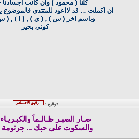
كلنا ( محمود ) وان كانت اجسادنا
ان اكملت ... قد لااعود للمتتدى فالموضوع 
وباسم اخر ( س ) , ( ي ) , ( ا ) , ( س 
كوني بخير
رقيق الاحساس
توقيع :
صـار الصبـر ظـالـمآ والكبـريـاء 
والسكوت على حبك ... جرثومة تأ