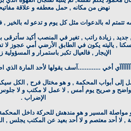
ان محمود يكلم نفسه, لم ينتبه لفنجان القهوة الذي ب
نهض من مكانه , حمل معطفه و علاقة مفاتيحه
ه تتمتم له بالدعوات مثل كل يوم و تدعو له بالخير
ديد , زيادة راتب , تغير في المنصب أكيد سأترقى بال
كنا , ياليته يكون في الطابق الأرضي أمي عجوز لا ت
الإيجار , فالعيال تكبر باستمرار و المسؤولية ز
آآآآآآآآآي أخي .............آسف يقولها لأحد المارة الذ
 إلى أبواب المحكمة , و هو مختال فرح , الكل سي
 واضح و صريح يوم أمس , لا عمل لا مكتب و لا جلوس
الإضراب .
 مواصلة المسير و هو مندهش للحركة داخل المحكمة ك
 , لا أحد معتصم و لا أحد بعيد عن المكتب يجلس , الج