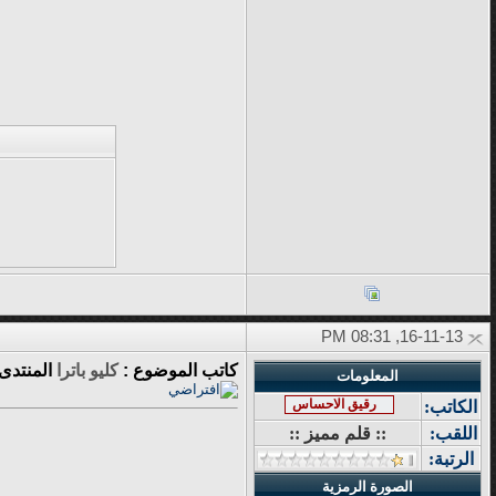
16-11-13, 08:31 PM
كاتب الموضوع :
كليو باترا
المنتدى
المعلومات
رقيق الاحساس
الكاتب:
اللقب:
:: قلم مميز ::
الرتبة:
الصورة الرمزية