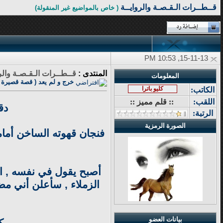
قــطــرات الـقـصـة والروايــة
( خاص بالمواضيع غير المنقولة)
15-11-13, 10:53 PM
المنتدى :
قــطــرات الـقـصـة والر
المعلومات
خرج و لم يعد ( قصة قصيرة )
كليو باترا
الكاتب:
اللقب:
:: قلم مميز ::
دق
الرتبة:
الصورة الرمزية
فنجان قهوته الساخن أمام
أصبح يقول في نفسه , ال
الزملاء , سأعلن أني مض
بيانات العضو