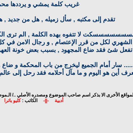
غريب كلمة يمشي و يرددها محم
تقدم إلى مكتبه , سأل زميله , هل من جديد , 
سسكت لا تتفوه بهده الكلمة , الم ترى الكاميرات
لشهري لكل من قرر الإعتصام , و رجال الامن في كل م
تفعل شئ فقد ضاع المجهود , بسبب بعض خونة العهود 
...... سار أمام الجميع ليخرج من باب المحكمة و ضاع
عرف أين هو اليوم و ما مآل أحلامه فقد رحل إلى عالم ا
لمواقع الأخرى الا بذكر اسم صاحب الموضوع ومصدره الأصلي ../
الـموض
أدبية
-||-
الكاتب :
كليو باترا