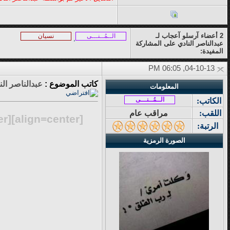
2 أعضاء آرسلو آعجاب لـ
الــمُــنـــى
نسيان
,
عبدالناصر النادي على المشاركة
المفيدة:
04-10-13, 06:05 PM
كاتب الموضوع :
عبدالناصر الن
المعلومات
الــمُــنـــى
الكاتب:
اللقب:
مراقب عام
:;"]
[align=center][tabletext="width
الرتبة:
الصورة الرمزية