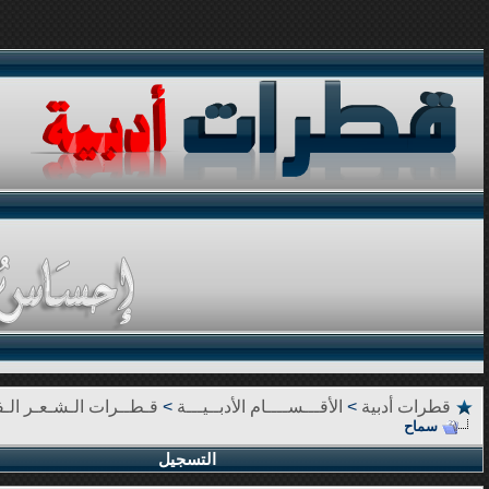
قطرات أدبية
>
الأقـــســــام الأدبــيـــة
>
قـطــرات الـشـعـر الـف
سماح
التسجيل