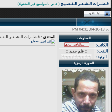
قـطــرات الـشـعـر الـفـصـيـح
( خاص بالمواضيع غير المنقولة)
04-10-13, 04:31 PM
المنتدى :
قـطــرات الـشـعـر الـفـص
المعلومات
سماح
عبدالناصر النادي
الكاتب:
اللقب:
:: قلم جديد ::
الرتبة:
الصورة الرمزية