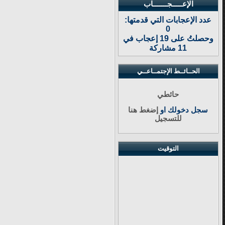
الإعـــــجـــــــاب
عدد الإعجابات التي قدمتها:
0
وحصلتُ على 19 إعجاب في
11 مشاركة
الحــائــط الإجتمــاعــي
حائطي
سجل دخولك او
إضغط هنا
للتسجيل
التوقيت