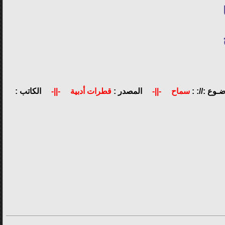
ـوع ://: :
سماح
-||-
المصدر :
قطرات أدبية
-||-
الكاتب :