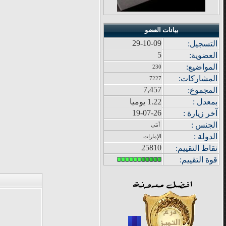
بيانات العضو
29-10-09
التسجيل:
5
العضوية:
المواضيع
:
230
المشاركات
:
7227
7,457
المجموع
:
بمعدل :
1.22 يوميا
19-07-26
آ
خر زيار
ة
:
الجنس :
أنثى
الدولة
:
الإمارات
25810
نقاط التقييم
:
قوة
التقييم: