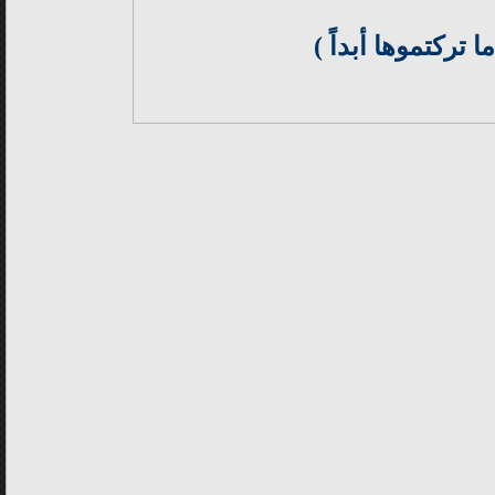
 تركتموها أبداً )