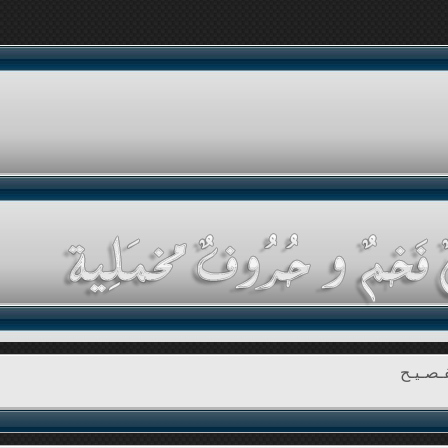
ـصـيـح