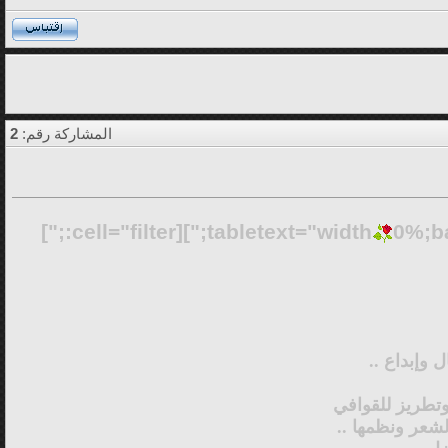
المشاركة رقم:
2
0%;b
 وإبداع ..
وتطريز للقوافي
لشعر ونظمها ..