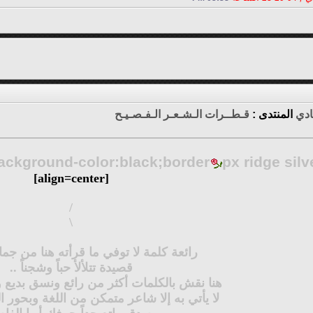
ادي
المنتدى :
قـطــرات الـشـعـر الـفـصـيـح
ackground-color:black;border
px ridge silver;"][cell="filter
[align=center]
/
\
رائعة كلمة لا توفي ما قرأته هنا من جمال
قصيدة تتلألأ حباً وشجناً ..
هنا نقش بالكلمات أكثر من رائع ونسق بديع 
لا يأتي به إلا شاعر متمكن من اللغة وبحور ا