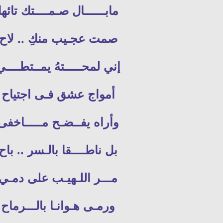
مابــــــال صـمــــتك تائها
صمت عجـيب منكِ .. لاح
إني لمحـــــتهُ يمــتطــــي
أمواج عشق فـى اجتياح
وأراه يفــضـح مـــــاخفى
بل ناطــــقا بالـسر .. باح
مـــر اللـهيـب على دمـي
ورمـى هـوانـا بالـــرماح