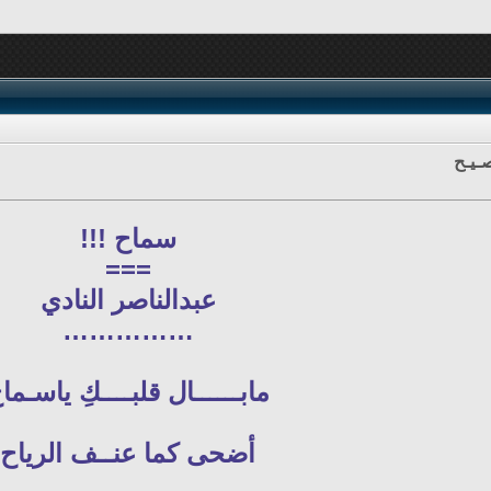
ـيـح
سماح !!!
===
عبدالناصر النادي
……………
مابــــــال قلبــــكِ ياسـما
أضحى كما عنــف الرياح