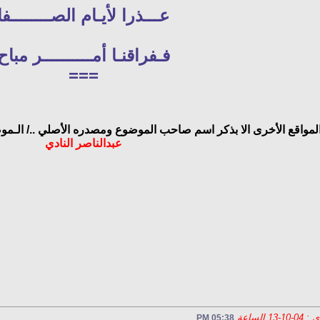
عـــذرا لأيـام الصــــــــفا
فـفراقنـا أمــــــــــر مباح
===
المواقع الأخرى الا بذكر اسم صاحب الموضوع ومصدره الأصلي ../
الـموض
عبدالناصر النادي
لساعة
05:38 PM