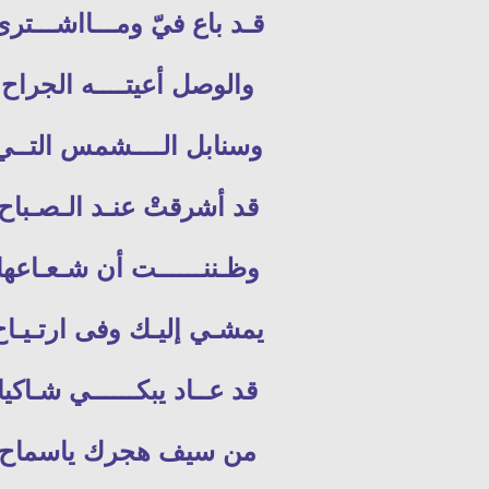
قـد باع فيّ ومـــااشـــترى
والوصل أعيتــــه الجراح
وسنابل الــــشمس التــي
قد أشرقتْ عنـد الـصـباح
وظـننــــــت أن شـعـاعها
يمشـي إليـك وفى ارتـيـاح
قد عــاد يبكــــــي شـاكيا
من سيف هجرك ياسماح