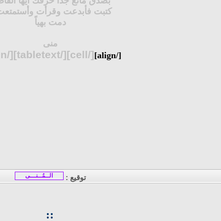
بصدق ماتع جداً حرفك أيها الفا
كتبت فأبدعت وقرأت وأستمتعت 
دمت بهياً
منى
[/cell][/tabletext][/align]
[/align]
الــمُــنـــى
توقيع :
::