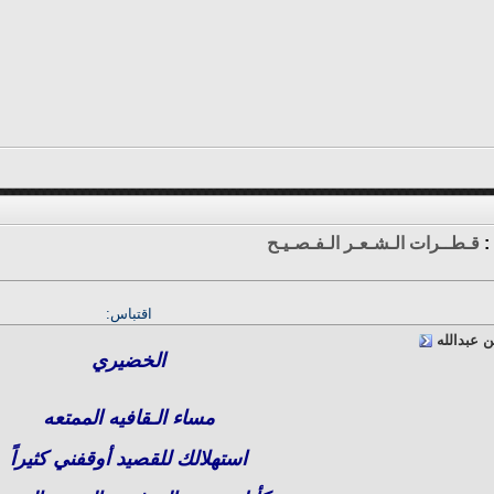
:
قـطــرات الـشـعـر الـفـصـيـح
اقتباس:
ن عبدالله
الخضيري
مساء الـقافيه الممتعه
استهلالك للقصيد أوقفني كثيراً