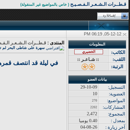
قـطــرات الـشـعـر الـفـصـيـح
( خاص بالمواضيع غير المنقولة)
05-12-12, 06:19 PM
المنتدى :
قـطــرات الـشـعـر الـفـص
المعلومات
سهرة على شاطى البحر لم ت
الخضيري
الكاتب:
اللقب:
:: شـاعـر ::
في ليلة قد انتصف قمره
الرتبة:
بيانات العضو
29-10-09
التسجيل:
10
العضوية:
المواضيع
:
270
المشاركات
:
2202
2,472
المجموع
:
بمعدل :
0.40 يوميا
04-08-26
آ
خر زيار
ة
: