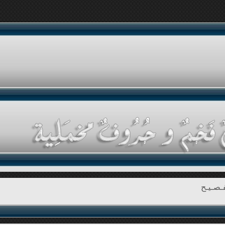
ـصـيـح