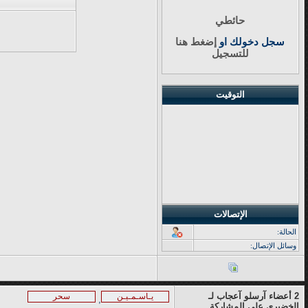
حائطي
سجل دخولك او
إضغط هنا
للتسجيل
التوقيت
الإتصالات
الحالة:
وسائل الإتصال:
2 أعضاء آرسلو آعجاب لـ
يـاسـمـيـن
سحر
,
الخضيري على المشاركة