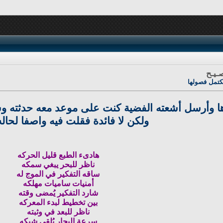
ـيـح
كتمل فصولها
ا وأرسل أشعته الفضية كنت على موعد معه حدثته وس
ولكن لا فائدة فقلت فيه واصفا لحال
هادىء الطبع قليل الحركه
ناظر للبحر يبغي سمكه
ساقه التفكير في الموج له
أمنيات ساميات مهلكه
شارد التفكير يُمضى وقته
بين تخطيط لبدء المعركه
ناظر للبعد في وثبته
سرعة البحار يُلقي شبكه