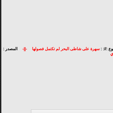
ع ://: :
سهرة على شاطى البحر لم تكتمل فصولها
-||-
المصدر :
ي