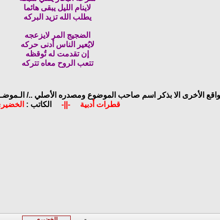
لاينام الليل يبقى هائما
يطلب الله تزيد البركه
الضجيج المر لايزعجه
لايُعير الناس أدنى حركه
إن تقدمت له تُوقظه
تتعب الروح معاه تتركه
واقع الأخرى الا بذكر اسم صاحب الموضوع ومصدره الأصلي ../
الـموضـو
قطرات أدبية
-||-
الكاتب :
الخضير
الخضيري