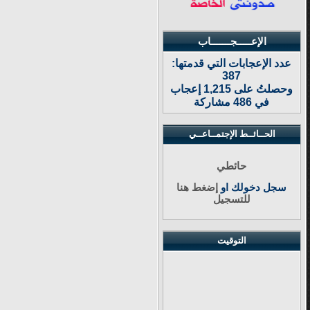
الإعـــــجـــــــاب
عدد الإعجابات التي قدمتها:
387
وحصلتُ على 1,215 إعجاب
في 486 مشاركة
الحــائــط الإجتمــاعــي
حائطي
سجل دخولك او
إضغط هنا
للتسجيل
التوقيت