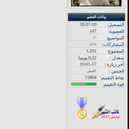
بيانات العضو
18-07-10
التسجيل:
167
العضوية:
المواضيع
:
17
المشاركات
:
1274
1,291
المجموع
:
بمعدل :
0.22 يوميا
10-01-17
آ
خر زيار
ة
:
الجنس :
الجنس
15864
نقاط التقييم
:
قوة
التقييم: