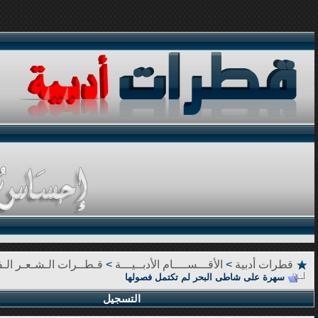
قطرات أدبية
>
الأقـــســــام الأدبــيـــة
>
قـطــرات الـشـعـر الـف
سهرة على شاطى البحر لم تكتمل فصولها
التسجيل