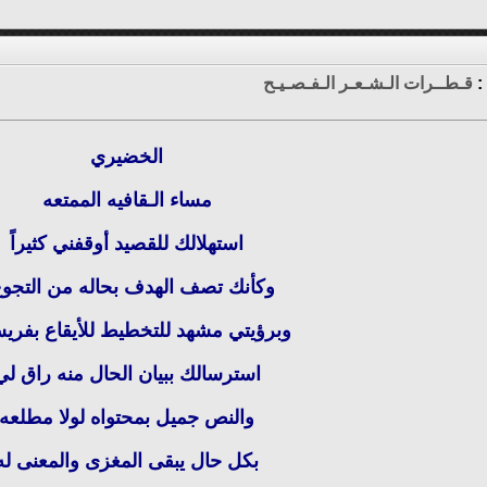
:
قـطــرات الـشـعـر الـفـصـيـح
الخضيري
مساء الـقافيه الممتعه
استهلالك للقصيد أوقفني كثيراً
وكأنك تصف الهدف بحاله من التجو
وبرؤيتي مشهد للتخطيط للأيقاع بفري
استرسالك ببيان الحال منه راق لي
والنص جميل بمحتواه لولا مطلعه
بكل حال يبقى المغزى والمعنى له