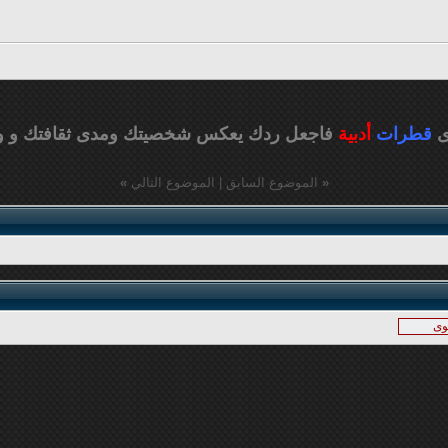
ى
قطرات
أدبية
فاجعل ردك يعكس شخصيتك ومدى ثقافتك
و و
«
الموضوع السابق
|
الموضوع التالي
»
وى