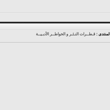
لمنتدى :
قـطــرات النـثـر و الخواطــر الأدبـيــة