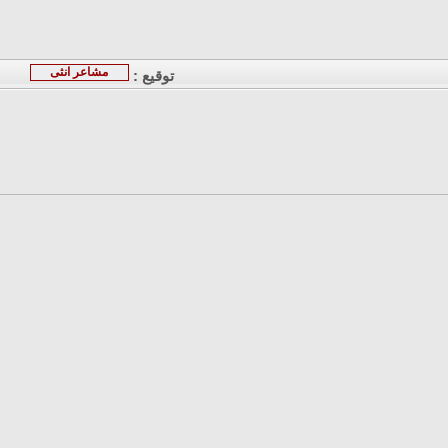
مشاعر انثى
توقيع :