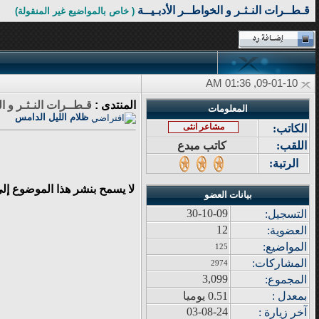
قـطــرات النـثـر و الخواطــر الأدبـيــة
( خاص بالمواضيع غير المنقولة)
09-01-10, 01:36 AM
المنتدى :
قـطــرات النـثـر و ال
المعلومات
ظلام الليل الدامس
مشاعر انثى
الكاتب:
اللقب:
كاتب مبدع
الرتبة:
لا يسمح بنشر هذا الموضوع إل
بيانات العضو
30-10-09
التسجيل:
12
العضوية:
المواضيع
:
125
المشاركات
:
2974
3,099
المجموع
:
بمعدل :
0.51 يوميا
03-08-24
آ
خر زيار
ة
: