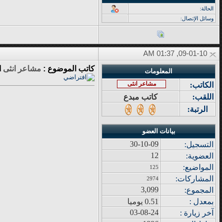
الحالة:
وسائل الإتصال:
09-01-10, 01:37 AM
كاتب الموضوع :
مشاعر انثى
ا
المعلومات
مشاعر انثى
الكاتب:
اللقب:
كاتب مبدع
الرتبة:
بيانات العضو
30-10-09
التسجيل:
12
العضوية:
المواضيع
:
125
المشاركات
:
2974
3,099
المجموع
:
بمعدل :
0.51 يوميا
03-08-24
آ
خر زيار
ة
: