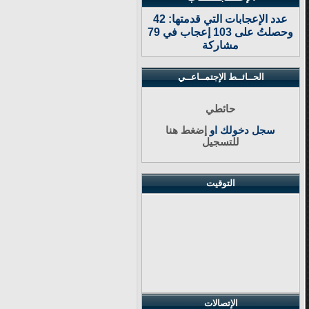
عدد الإعجابات التي قدمتها: 42
وحصلتُ على 103 إعجاب في 79
مشاركة
الحــائــط الإجتمــاعــي
حائطي
سجل دخولك او
إضغط هنا
للتسجيل
التوقيت
الإتصالات