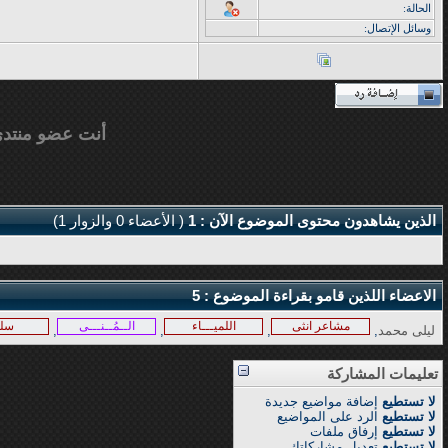
الحالة:
وسائل الإتصال:
أنت عضو منتد
الذين يشاهدون محتوى الموضوع الآن : 1
( الأعضاء 0 والزوار 1)
الاعضاء اللذين قامو بقراءة الموضوع : 5
مشاعر انثى
اللميـــاء
الــمُــنـــى
سل
ليلى محمد
,
,
,
,
تعليمات المشاركة
لا تستطيع
إضافة مواضيع جديدة
لا تستطيع
الرد على المواضيع
لا تستطيع
إرفاق ملفات
لا تستطيع
تعديل مشاركاتك