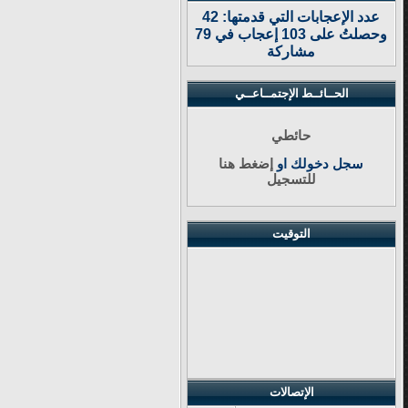
عدد الإعجابات التي قدمتها: 42
وحصلتُ على 103 إعجاب في 79
مشاركة
الحــائــط الإجتمــاعــي
حائطي
سجل دخولك او
إضغط هنا
للتسجيل
التوقيت
الإتصالات