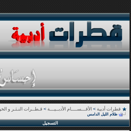
قطرات أدبية
>
الأقـــســــام الأدبــيـــة
>
قـطــرات النـثـر و الخوا
ظلام الليل الدامس
التسجيل