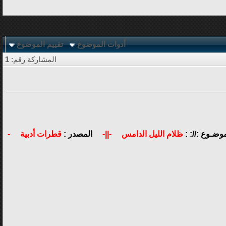
أدوات الموضوع
تقييم الموضوع
المشاركة رقم:
1
موضـوع ://: :
ظلام الليل الدامس
-||-
المصدر :
قطرات أدبية
-