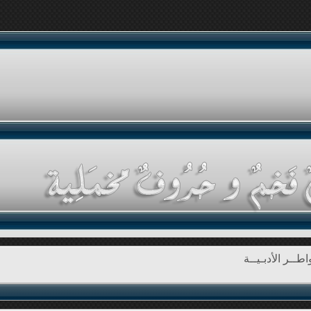
طــر الأدبـيــة