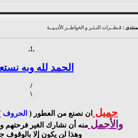
منتدى :
قـطــرات النـثـر و الخواطــر الأدبـيــة
.!.
الحمد لله وبه نستع
/
\
جميل
ان نصنع من العطور (
الحروف
)
والأجمل
منه أن نشارك الغير فرحتهم وأ
وهذا لن يكون إلا بالوقوف جن