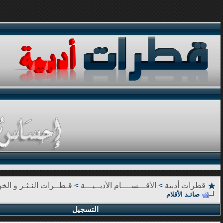
قطرات أدبية
>
الأقـــســــام الأدبــيـــة
>
قـطــرات النـثـر و الخوا
صائـد الأقلام
التسجيل