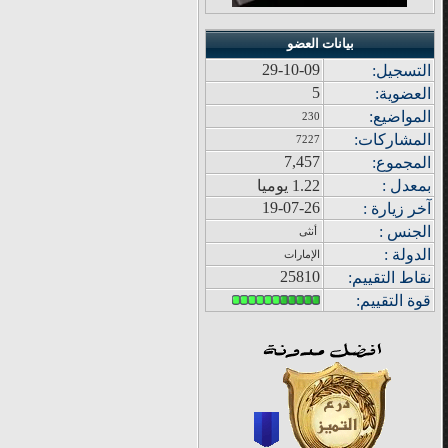
بيانات العضو
29-10-09
التسجيل:
5
العضوية:
المواضيع
:
230
المشاركات
:
7227
7,457
المجموع
:
بمعدل :
1.22 يوميا
19-07-26
آ
خر زيار
ة
:
الجنس :
أنثى
الدولة
:
الإمارات
25810
نقاط التقييم
:
قوة
التقييم: