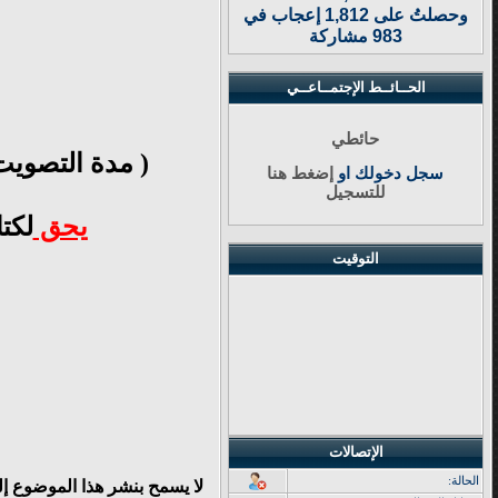
وحصلتُ على 1,812 إعجاب في
983 مشاركة
الحــائــط الإجتمــاعــي
حائطي
( مدة التصويت
سجل دخولك او
إضغط هنا
للتسجيل
يحق
لكت
التوقيت
الإتصالات
الحالة:
لا يسمح بنشر هذا الموضوع إ