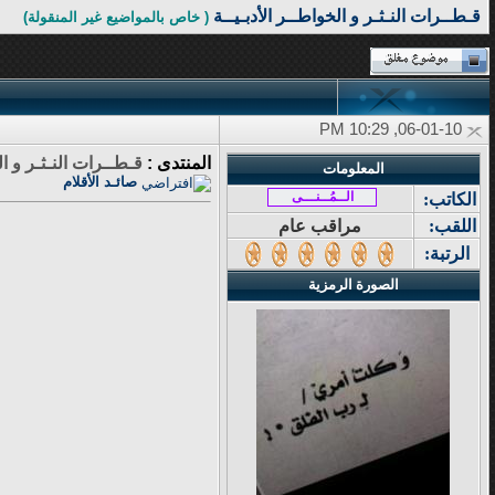
قـطــرات النـثـر و الخواطــر الأدبـيــة
( خاص بالمواضيع غير المنقولة)
06-01-10, 10:29 PM
المنتدى :
قـطــرات النـثـر و ال
المعلومات
صائـد الأقلام
الــمُــنـــى
الكاتب:
اللقب:
مراقب عام
الرتبة:
الصورة الرمزية