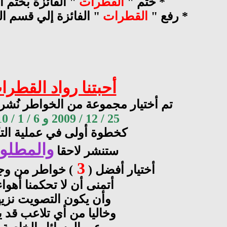
* ختم "
القطرات
" الفائزة بختم ال
* رفع "
القطرات
" الفائزة إلي قسم ال
أحبتنا رواد القطرا
تم أختيار مجموعة من الخواطر نُشر
25 / 12 / 2009 و 6 / 1 / 2010
كخطوة أولى في عملية الت
والمطلو
ستنشر لاحقا
3
أختيار أفضل (
) خواطر من وج
أتمنى أن لا تحكمنا أهواء
وأن يكون التصويت نزيه
وخاليا من أي تلاعب قد ي