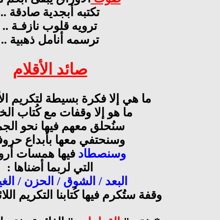
تكتبه أبجدية صادقة ..
ترويه قلوب نازفـة ..
ترسمه أنامل ذهبية ..
صائد الأقلام
ما هي إلا فكرة بسيطة لتكريم الأ
ما هو إلا وقفات مع كُتاب الخ
سنُحلق معهم فيها نحو الجما
وسنحتفي معها بأبداع حروفه
وسنصطاد
فيها همسات أرو
التي لربما أضناها :
البعد / الشوق / الحزن / الغي
وقفة ستُكرم فيها كُتابنا التكريم الل