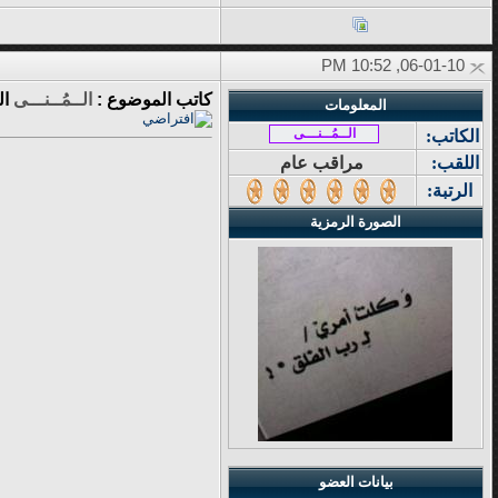
06-01-10, 10:52 PM
كاتب الموضوع :
الــمُــنـــى
ال
المعلومات
الــمُــنـــى
الكاتب:
اللقب:
مراقب عام
الرتبة:
الصورة الرمزية
بيانات العضو