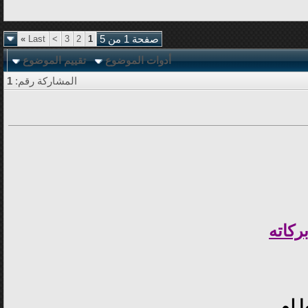
صفحة 1 من 5
1
2
3
>
Last
»
أدوات الموضوع
تقييم الموضوع
المشاركة رقم:
1
ركاته
ا لم