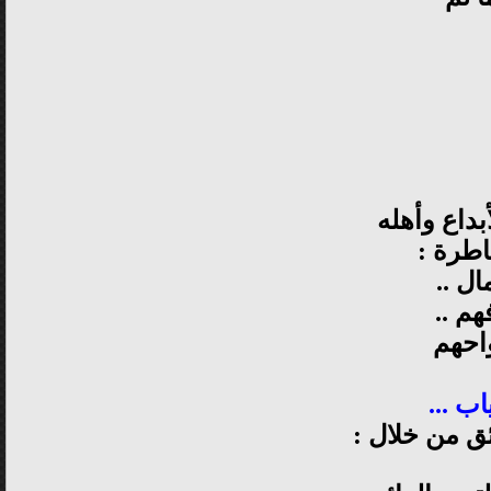
بداع وأهله
اطرة :
ل ..
م ..
احهم
اب ...
ائق من خلال :