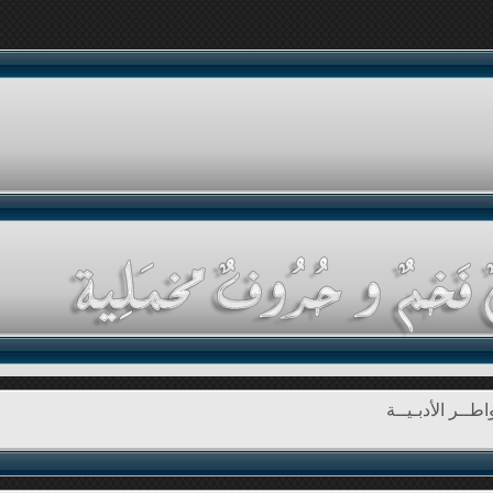
طــر الأدبـيــة