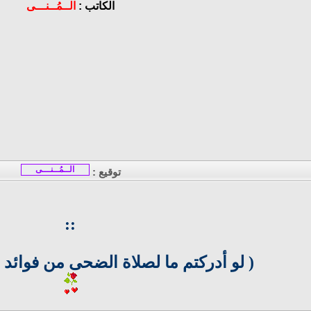
الكاتب :
الــمُــنـــى
الــمُــنـــى
توقيع :
::
( لو أدركتم ما لصلاة الضحى من فوائد ما