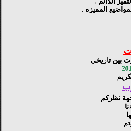
تميز الدائم .
مواضيع المميزة .
ت
ت بين تاريخي
كريم
ب
هة نظركم
نا
ا
تم