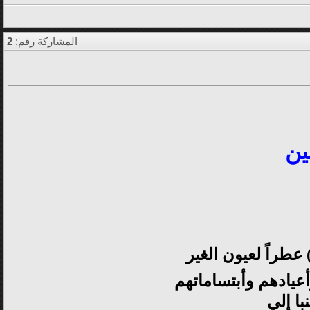
المشاركة رقم:
2
ين
 عطراً لعيون الغير
عيادهم وأبتساماتهم
با إلي