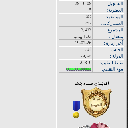
29-10-09
التسجيل:
5
العضوية:
المواضيع
:
230
المشاركات
:
7227
7,457
المجموع
:
بمعدل :
1.22 يوميا
19-07-26
آ
خر زيار
ة
:
الجنس :
أنثى
الدولة
:
الإمارات
25810
نقاط التقييم
:
قوة
التقييم: