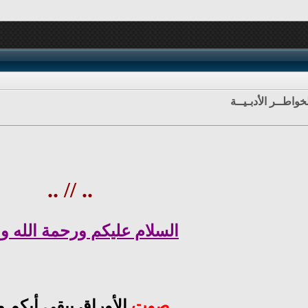
خواطــر الأدبـيــة
.. // ..
السلام عليكم ورحمة الله وب
صوت
الأوراق يبقى أبكم م