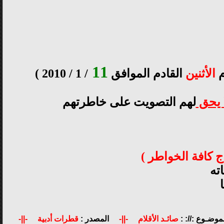
11
م
الأثنين
القادم الموافق
/ 1 / 2010 )
 يحق
لهم التصويت على خاطرتهم
اج كافة الخواطر )
ته
ـموضـوع ://: :
صائـد الأقلام
-||-
المصدر :
قطرات أدبية
-||-