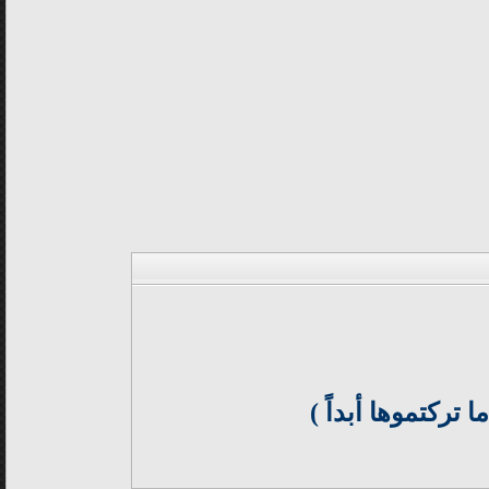
 تركتموها أبداً )