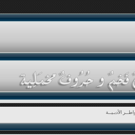
طــر الأدبـيــة