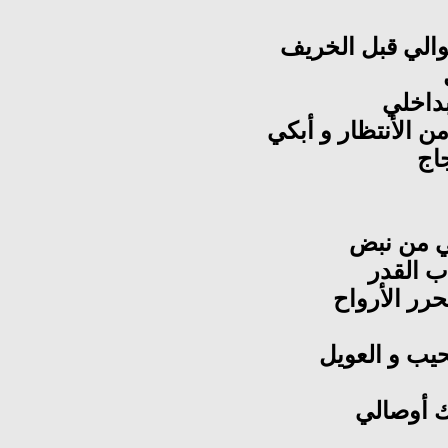
خوالي قبل الخريف
بداخلي
من الأنتظار و أبكي
اج
ي من نبض
ب القدر
رر الأرواح
حيب و العويل
دك أوصالي