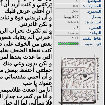
المواضيع
:
42
تركتني و كنت أريد أن أ
المشاركات
:
1620
أن أعتلي عرش قلبك
1,662
المجموع
:
و أن تزيدني قوة و ثبات
بمعدل :
0.27 يوميا
10-02-14
آ
خر زيار
ة
:
و لكن غادرتني
الجنس :
أنثى
و لم تكترث لخراب الرو
الدولة
:
قبر أمي ,!
أخبرني ألم ينتابك شعور 
2111
نقاط التقييم
:
بعض من الخوف على ص
قوة
التقييم:
كنت نقطة الضعف بقلب
التي ما عدت بعدها لمن ا
و لكن بدون وعي منك
جعلتني أحتفظ ببعض م
و أن أحمي مقدساتي من 
عفوك يا حب
أنا من أضعت طلاسيمي 
و أنا من كسرت جدار ا
فلا تسألني لما الرحيل