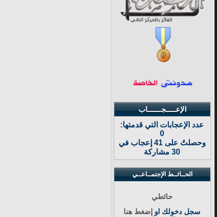
الإعـــــجـــــــاب
عدد الإعجابات التي قدمتها:
0
وحصلتُ على 41 إعجاب في
30 مشاركة
الحــائــط الإجتمــاعــي
حائطي
سجل دخولك او
إضغط هنا