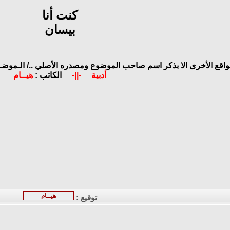
كنت أنا
بيسان
مواقع الأخرى الا بذكر اسم صاحب الموضوع ومصدره الأصلي ../
الـموضـو
أدبية
-||-
الكاتب :
هيــام
هيــام
توقيع :