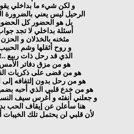
و لكن شيء ما بداخلي يقو
الرحيل ليس يعني بالضرورة ال
بل هو الحضور كل الحضور
أسئلة بداخلي لا تجد جوا
مثخنه بالخذلان و الحزن
و روح أثقلها وشم الحبيب
الذي قد رحل ذات ربيع ..!!
هو من مزق دفاتر الأمس
هو من قضى على ذكريات ال
هو من رحل بدون إلتفافه إلى ا
هو من خدع قلبي الذي أحبه بضمير
و جعلني أنفثه و أغرس سيف النسي
هنا سأعلن عن إيقاف الحب بد
لأن قلبي لن يحتمل تلك الخيبات أكث