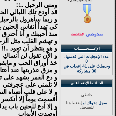
ومتى الرحيل ..!!
قد أودع تلك الليالي ال
و ربما سأهرول بالرحيل
كي تهدأ أنفاس الحنين 
منذ أحببتك و أنا أحترق 
و تهشم القلب مثل الزج
و هو ينتظر أن تعود ..!!
الإعـــــجـــــــاب
و الآن تقول لن أنساكِ
عدد الإعجابات التي قدمتها:
0
خذ أوراق الحب و مابق
وحصلتُ على 41 إعجاب في
و مزق عذريتها عند أعتا
30 مشاركة
و دع القمر يشهد على تح
الحــائــط الإجتمــاعــي
لا تلمني على عجرفتي
و لا على قلب أضناه الن
حائطي
أقسمت يوماً إلا أنكسر
سجل دخولك او
إضغط هنا
و إلا أدع للحنين باب ي
للتسجيل
أوصدت الأبواب