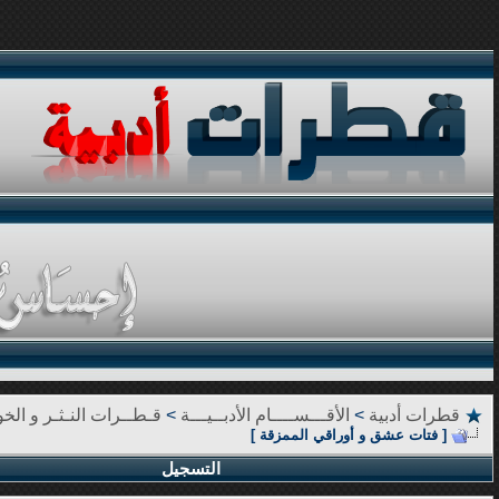
قطرات أدبية
>
الأقـــســــام الأدبــيـــة
>
قـطــرات النـثـر و الخوا
[ فتات عشق و أوراقي الممزقة ]
التسجيل