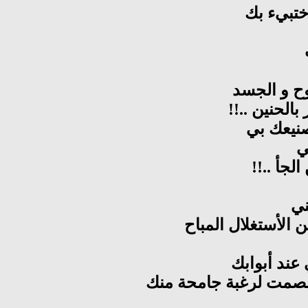
ختبيء بك
ح و الجسد
بالحنين ..!!
نيعك بي
ي
لجأ ..!!
ني
الأستغلال المباح
عند أبوابك
لصمت لرغبة جامحة منك