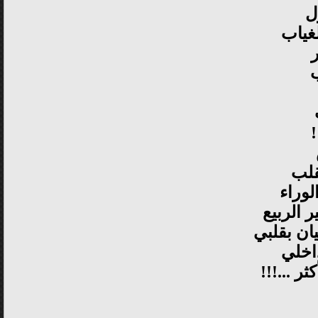
ل
غياب
ب
قلب
لوراء
 الربيع
ان بقلبي
اخلي
ر ...!!!