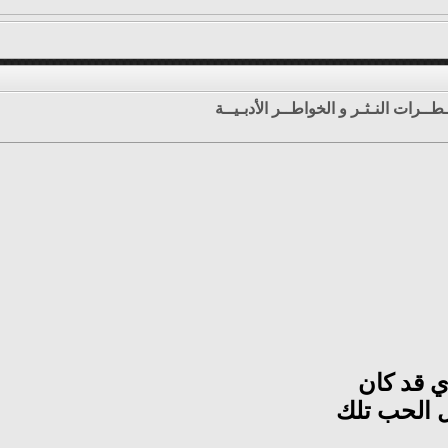
طــرات النـثـر و الخواطــر الأدبـيــة
ي قد كان
 الحب تلك