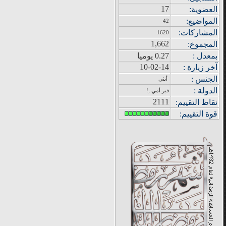
17
العضوية:
المواضيع
:
42
المشاركات
:
1620
1,662
المجموع
:
بمعدل :
0.27 يوميا
10-02-14
آ
خر زيار
ة
:
الجنس :
أنثى
الدولة
:
قبر أمي ,!
2111
نقاط التقييم
:
قوة
التقييم: