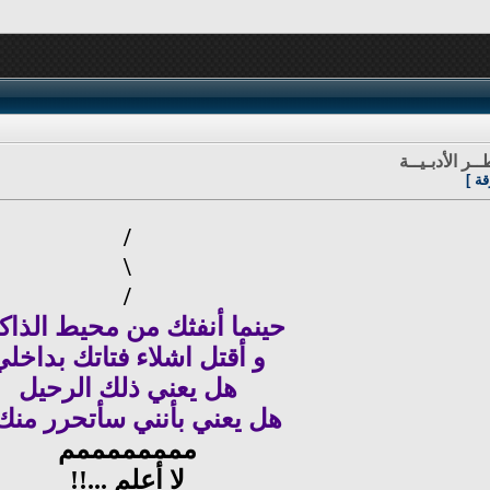
ـر الأدبـيــة
ة ]
/
\
/
حينما أنفثك من محيط الذاك
و أقتل اشلاء فتاتك بداخلي
هل يعني ذلك الرحيل
هل يعني بأنني سأتحرر منك 
ممممممممم
لا أعلم ...!!