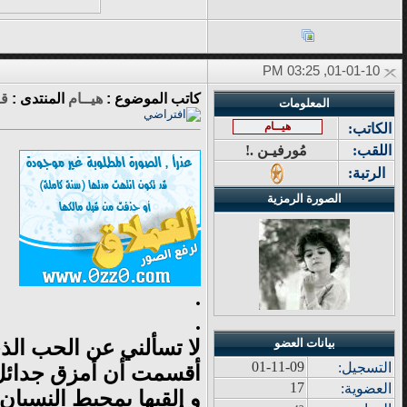
01-01-10, 03:25 PM
كاتب الموضوع :
هيــام
المنتدى :
قـ
المعلومات
هيــام
الكاتب:
اللقب:
مُورفيـن .!
الرتبة:
الصورة الرمزية
.
.
لا تسألني عن الحب الذ
بيانات العضو
01-11-09
التسجيل:
أقسمت أن أمزق جدائل
17
العضوية:
و إلقيها بمحيط النسيان