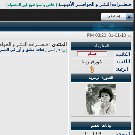
قـطــرات النـثـر و الخواطــر الأدبـيــة
( خاص بالمواضيع غير المنقولة)
01-01-10, 03:20 PM
المنتدى :
قـطــرات النـثـر و الخواطـ
المعلومات
[ فتات عشق و أوراقي الممزق
هيــام
الكاتب:
اللقب:
مُورفيـن .!
الرتبة:
الصورة الرمزية
بيانات العضو
01-11-09
التسجيل: