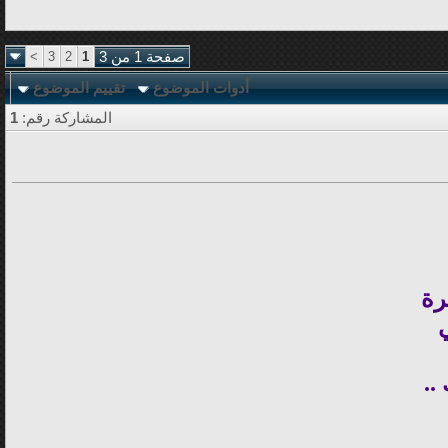
صفحة 1 من 3
1
2
3
>
أدوات الموضوع
تقييم الموضوع
المشاركة رقم:
1
رة
..