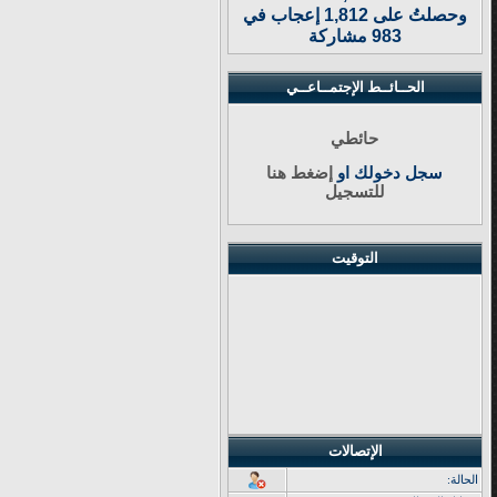
وحصلتُ على 1,812 إعجاب في
983 مشاركة
الحــائــط الإجتمــاعــي
حائطي
سجل دخولك او
إضغط هنا
للتسجيل
التوقيت
الإتصالات
الحالة: