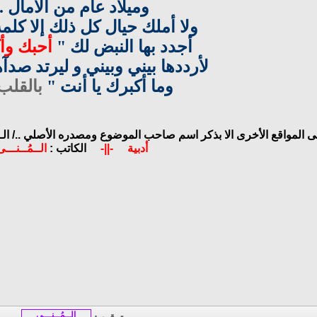
وميلاد عام من الآمال ..
ولا أملك حيال كل ذلك إلا كلم
أجدد بها النبض لك "
أحبك وأ
لأرددها بيني وبيني و ليرتد صدآ
وما أكبرك يا أنت "
بالقلب
لى المواقع الأخرى الا بذكر اسم صاحب الموضوع ومصدره الأصلي ../
ال
أدبية
-||-
الكاتب :
الــمُــنـــ
الــمُــنـــى