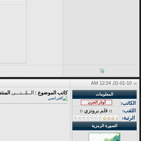
01-01-10, 12:24 AM
كاتب الموضوع :
الــمُــنـــى
المنت
المعلومات
أوتار الحزن
الكاتب:
اللقب:
:: قلم برونزي ::
الرتبة:
الصورة الرمزية