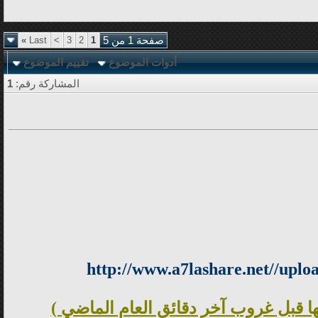
صفحة 1 من 5
1
2
3
>
Last
»
أدوات الموضوع
تقييم الموضوع
المشاركة رقم:
1
 قبل غروب آخر دقائق العام الماضي )