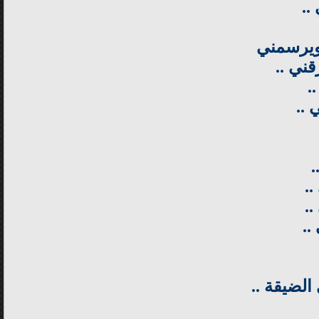
..
ويرسمني
ني ..
.
 ..
.
..
.
..
لضيقة ..