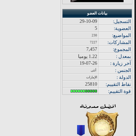
بيانات العضو
29-10-09
التسجيل:
5
العضوية:
المواضيع
:
230
المشاركات
:
7227
7,457
المجموع
:
بمعدل :
1.22 يوميا
19-07-26
آ
خر زيار
ة
:
الجنس :
أنثى
الدولة
:
الإمارات
25810
نقاط التقييم
:
قوة
التقييم: