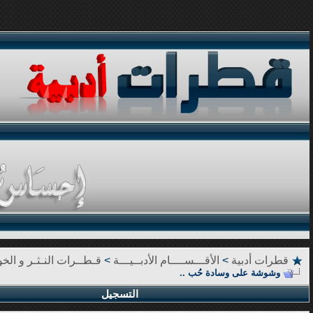
قطرات أدبية
>
الأقـــســــام الأدبــيـــة
>
قـطــرات النـثـر و الخوا
وشوشة على وسادة حُب ..
التسجيل