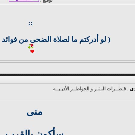
توقيع :
::
( لو أدركتم ما لصلاة الضحى من فوائد ما
دى :
قـطــرات النـثـر و الخواطــر الأدبـيــة
منى
سأكون بالقرب