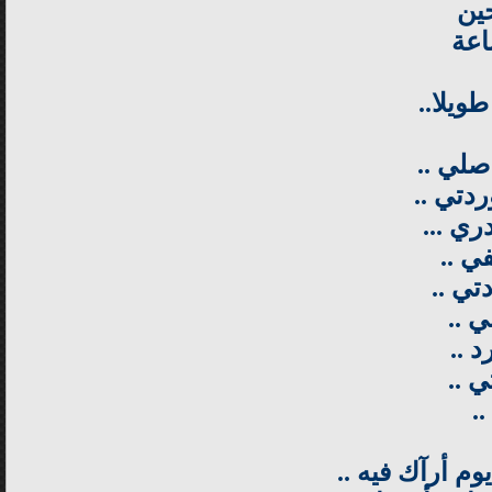
ين
اعة
ويلا..
صلي ..
دتي ..
ي ...
ي ..
تي ..
 ..
 ..
ي ..
.
 أرآك فيه ..