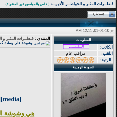
قـطــرات النـثـر و الخواطــر الأدبـيــة
( خاص بالمواضيع غير المنقولة)
01-01-10, 12:11 AM
المنتدى :
قـطــرات النـثـر و ال
المعلومات
وشوشة على وسادة حُب
الــمُــنـــى
الكاتب:
اللقب:
مراقب عام
الرتبة:
الصورة الرمزية
[media]http://www.a7lashare.net//uploads/files/A7lashare-972d32d956.mp3[/media]
هي وشوشة الض