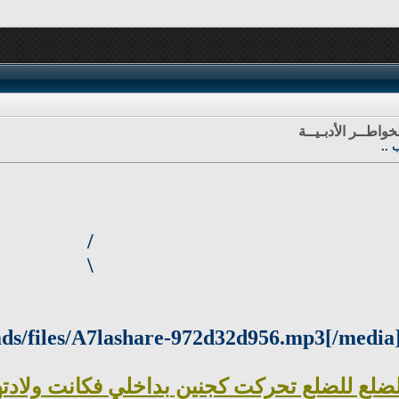
خواطــر الأدبـيــة
 ..
/
\
لع للضلع تحركت كجنين بداخلي فكانت ولادتها