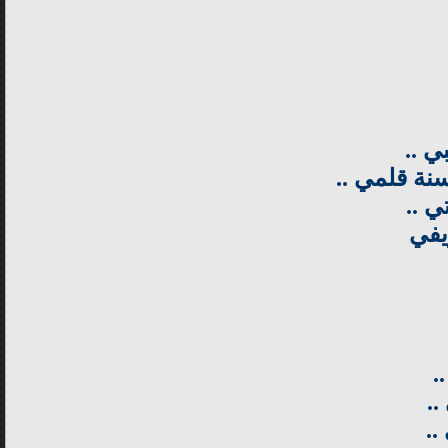
ي ..
نة قلمي ..
ي ..
يفي
.
..
..