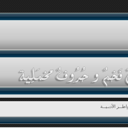
طــر الأدبـيــة