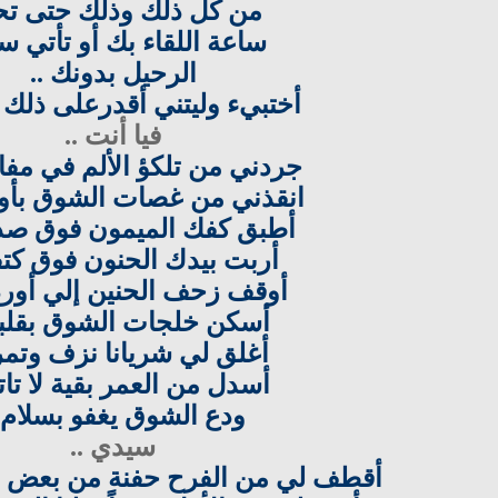
من كل ذلك وذلك حتى تح
ساعة اللقاء بك أو تأتي س
الرحيل بدونك ..
أختبيء وليتني أقدرعلى ذلك ط
فيا أنت ..
جردني من تلكؤ الألم في مفا
انقذني من غصات الشوق بأور
أطبق كفك الميمون فوق صدر
أربت بيدك الحنون فوق كتف
أوقف زحف الحنين إلي أورد
أسكن خلجات الشوق بقلبي
أغلق لي شريانا نزف وتمرد
أسدل من العمر بقية لا تات
ودع الشوق يغفو بسلام .
سيدي ..
أقطف لي من الفرح حفنة من بعض يوم