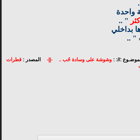
ة واحدة
كثر
" ..
ها بداخلي
" ..
ـموضـوع ://: :
وشوشة على وسادة حُب ..
-||-
المصدر :
قطرات
ى