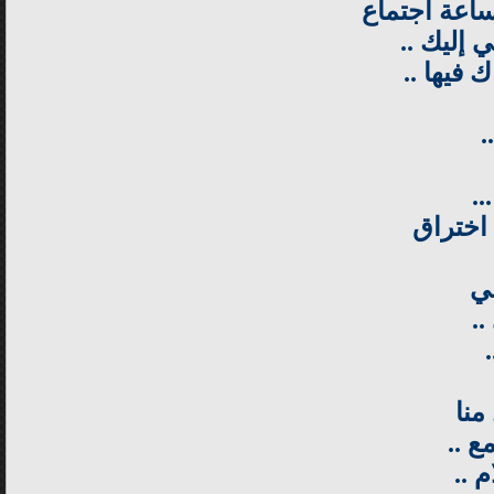
ساعة أجتماع
 إليك ..
فيها ..
.
..
اختراق
ي
.
منا
 ..
 ..