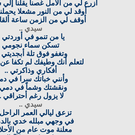
أزرع لي من الأمل غصناً يقلنا إلي 
أوقد لي من النور مشعلا يحملني
أوقف لي من الزمن ساعة ألقاك 
سيدي ..
يا من تنمو في أوردتي .
تسكن سماء نجومي
وتغفو فوق تلة أبجديتي .
لتعلم أنك وطيفك لم تكفا عن 
أفكاري وذاكرتي ..
وأنني خباتك سرا في دم
ونقشتك وشماً في دمي .
لا يزول رغم أحتراقي ..
سيدي ..
تزعق ليالي العمر الراحل 
في وجهي مبلله خدي بالدمع
معلنة موت عام من الأحلام