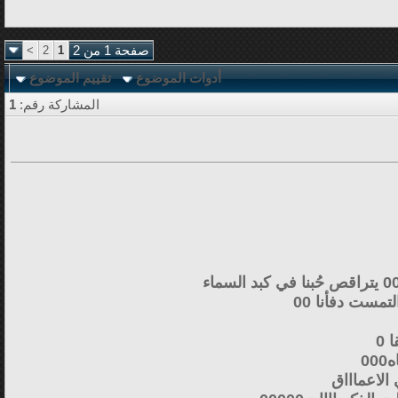
صفحة 1 من 2
1
2
>
أدوات الموضوع
تقييم الموضوع
المشاركة رقم:
1
تمست دفأنا 00
 0
0
الاعماااق