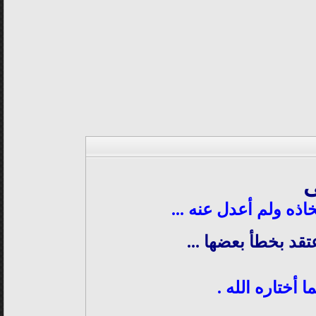
ى
اذه ولم أعدل عنه ...
تقد بخطأ بعضها ...
 أختاره الله .