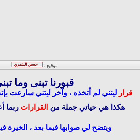
حسين الشمري
توقيع :
قبورنا تبنى وما تبن
قرار
ليتني لم أتخذه ، وآخر ليتني سارعت بإتخ
هكذا هي حياتي جملة من
القرارات
ربما أع
ويتضح لي صوابها فيما بعد ، الخيرة فيما