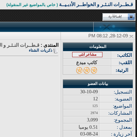
قـطــرات النـثـر و الخواطــر الأدبـيــة
( خاص بالمواضيع غير المنقولة)
28-12-09, 08:12 PM
المنتدى :
قـطــرات النـثـر و ال
المعلومات
ذكريات الشتاء
مشاعر انثى
الكاتب:
اللقب:
كاتب مبدع
الرتبة:
بيانات العضو
30-10-09
التسجيل:
12
العضوية:
المواضيع
:
125
المشاركات
:
2974
3,099
المجموع
:
بمعدل :
0.51 يوميا
03-08-24
آ
خر زيار
ة
: