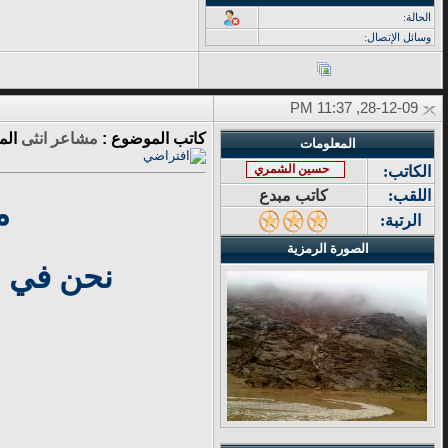
الحالة:
وسائل الإتصال:
28-12-09, 11:37 PM
كاتب الموضوع :
مشاعر انثى
الم
المعلومات
حسين الشمري
الكاتب:
اللقب:
كاتب مبدع
م
الرتبة:
الصورة الرمزية
نحن في ا