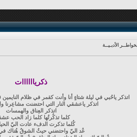
خواطــر الأدبـيــة
ذكرياااااات
اتذكر ياحُبي في ليلة شتاءٍ أنا وأنت كقمر في ظلام النايمين 00 يتراقص حُبنا في كبد السماء
اتذكر ياعشقي النار التي احتضنت مشاعِرنا وال
اتذكر العِناق والهمسات
كلما تذكُرتُها كلما زاد الحب عشقا
كُلما تذكرت الدفء عادت اليّ الحياه00
عُد اليّ واحتضني حيثُ الشوقُ هُناك في 