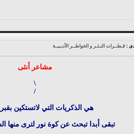
دى :
قـطــرات النـثـر و الخواطــر الأدبـيــة
مشاعر أنثى
\
/
هي الذكريات التي لاتستكين بقبر 
تبقى أبدا تبحث عن كوة نور لترى منها 