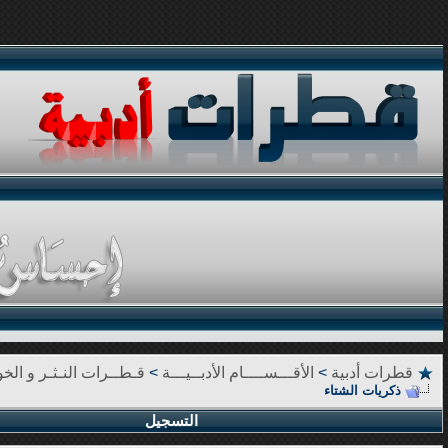
قطرات أدبية
>
الأقـــســــام الأدبــيـــة
>
قـطــرات النـثـر و الخوا
ذكريات الشتاء
التسجيل