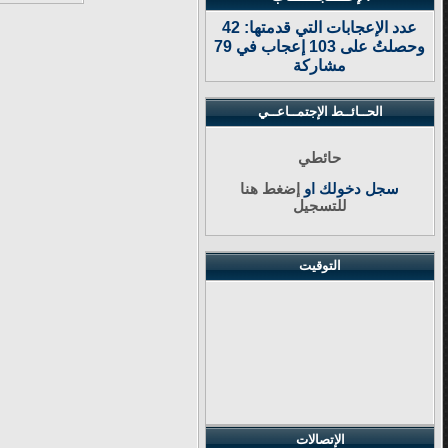
عدد الإعجابات التي قدمتها: 42
وحصلتُ على 103 إعجاب في 79
مشاركة
الحــائــط الإجتمــاعــي
حائطي
سجل دخولك او
إضغط هنا
للتسجيل
التوقيت
الإتصالات