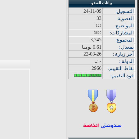
بيانات العضو
24-11-09
التسجيل:
33
العضوية:
المواضيع
:
125
المشاركات
:
3620
3,745
المجموع
:
بمعدل :
0.61 يوميا
22-03-26
آ
خر زيار
ة
:
الدولة
:
حائل
2966
نقاط التقييم
:
قوة
التقييم: