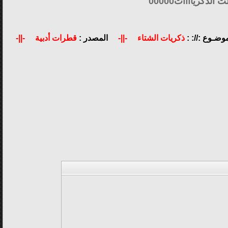
موضـوع ://: :
ذكريات الشتاء
-||-
المصدر :
قطرات أدبية
-||-