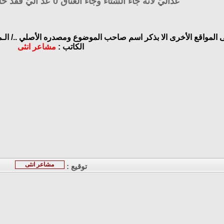
عُداليّ لانه جاء الشتاء وجاء العناق 0 عُد اليّ فقد حلت الذكرياااات00000
ى المواقع الأخرى الا بذكر اسم صاحب الموضوع ومصدره الأصلي ../
الـ
الكاتب :
مشاعر انثى
مشاعر انثى
توقيع :