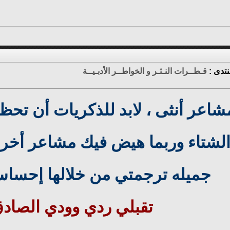
نتدى :
قـطــرات النـثـر و الخواطــر الأدبـيــة
شاعر أنثى ، لابد للذكريات أن تحظر
لشتاء وربما هيض فيك مشاعر أخرج
جميله ترجمتي من خلالها إحساساً 
تقبلي ردي وودي الصادق