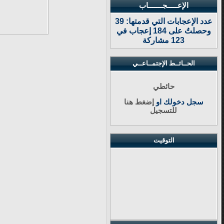
الإعـــــجـــــــاب
عدد الإعجابات التي قدمتها: 39
وحصلتُ على 184 إعجاب في
123 مشاركة
الحــائــط الإجتمــاعــي
حائطي
سجل دخولك او
إضغط هنا
للتسجيل
التوقيت