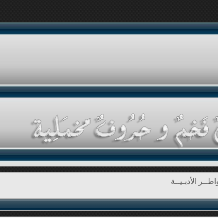
طــر الأدبـيــة