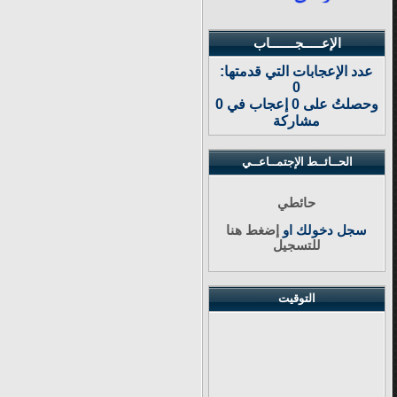
الإعـــــجـــــــاب
عدد الإعجابات التي قدمتها:
0
وحصلتُ على 0 إعجاب في 0
مشاركة
الحــائــط الإجتمــاعــي
حائطي
سجل دخولك او
إضغط هنا
للتسجيل
التوقيت