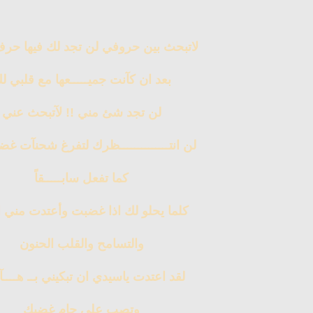
لاتبحث بين حروفي لن تجد لك فيها حر
بعد ان كآنت جميـــــعها مع قلبي ل
لن تجد شئ مني !! لآتبحث عني
لن انتــــــــــــــظرك لتفرغ شحنآت غ
كما تفعل سابـــــقاً
كلما يحلو لك اذا غضبت وأعتدت مني ا
والتسامح والقلب الحنون
لقد اعتدت ياسيدي ان تبكيني بــ هــــآ
وتصب علي جام غضبك