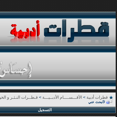
قطرات أدبية
>
الأقـــســــام الأدبــيـــة
>
قـطــرات النـثـر و الخوا
لآتبحث عني
التسجيل