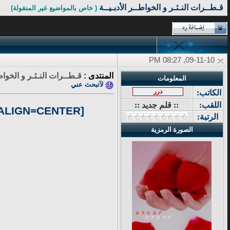
قـطــرات النـثـر و الخواطــر الأدبـيــة
( خاص بالمواضيع غير المنقولة)
09-11-10, 08:27 PM
المنتدى :
قـطــرات النـثـر و الخواطـ
المعلومات
لآتبحث عني
درر
الكاتب:
اللقب:
:: قلم جديد ::
[ALIGN=CENTER][TABLETEXT="width
الرتبة:
الصورة الرمزية