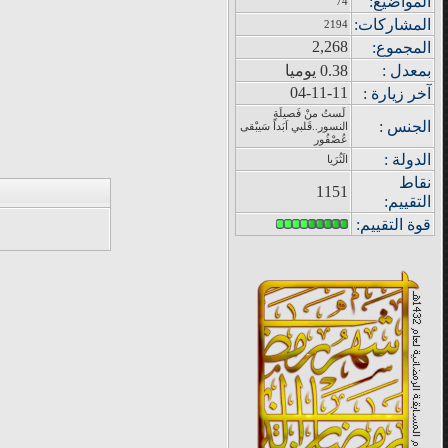
المواضيع
:
74
المشاركات
:
2194
2,268
المجموع
:
بمعدل :
0.38 يوميا
04-11-11
آ
خر زيار
ة
:
لَستُ منْ فَصيلَةِ
الجنس :
النسور..قَلبي اَبَداً سَيبْقى
عُصْفُور
الدولة
:
الَثُرَيا
نقاط
1151
التقييم
:
قوة
التقييم: