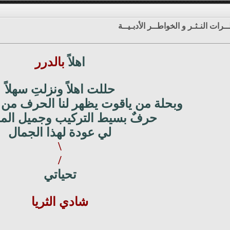
ـرات النـثـر و الخواطــر الأدبـيــة
اهلاً
بالدرر
حللت اهلاً ونزلتِ سهلاً
وبحلة من ياقوت يظهر لنا الحرف من
حرفٌ بسيط التركيب وجميل المحي
لي عودة لهذا الجمال
\
/
تحياتي
شادي الثريا