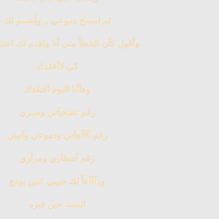
ثم امسح دموعي ,, وأبتسم لك
وأقول كآن الخطأ مني أنا واقدم لك اعتذآ
كي لاآفقدك
وهآأنا اليوم آفتقدك
رغم تضحيآتي وصبري
رغم آآآآهآتي ودموعي وآنيني
رغم آنتظآري ومرآري
ودآآآعاً لك حبيبي كمن يودع
الميت حين قبره