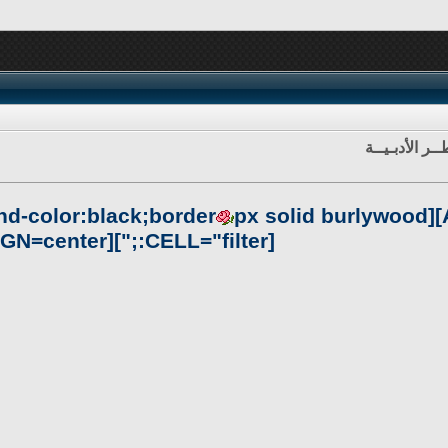
ـر الأدبـيــة
d-color:black;border
[CELL="filter:;"][ALIGN=center]