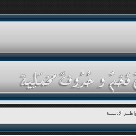
طــر الأدبـيــة