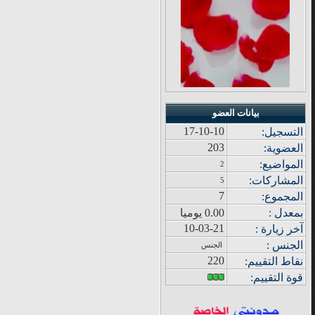
بيانات العضو
17-10-10
التسجيل:
203
العضوية:
المواضيع
:
2
المشاركات
:
5
7
المجموع
:
بمعدل :
0.00 يوميا
10-03-21
آ
خر زيار
ة
:
الجنس :
الجنس
220
نقاط التقييم
:
قوة
التقييم: