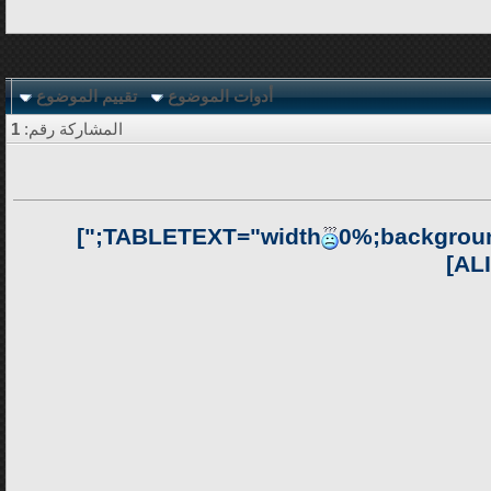
أدوات الموضوع
تقييم الموضوع
المشاركة رقم:
1
px solid burlywood;"]
0%;backgroun