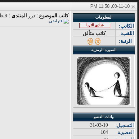
09-11-10, 11:58 PM
كاتب الموضوع :
درر
المنتدى :
قـطـ
المعلومات
شادي الثريا
الكاتب:
اللقب:
كاتب متألق
الرتبة:
الصورة الرمزية
بيانات العضو
31-03-10
التسجيل:
104
العضوية: