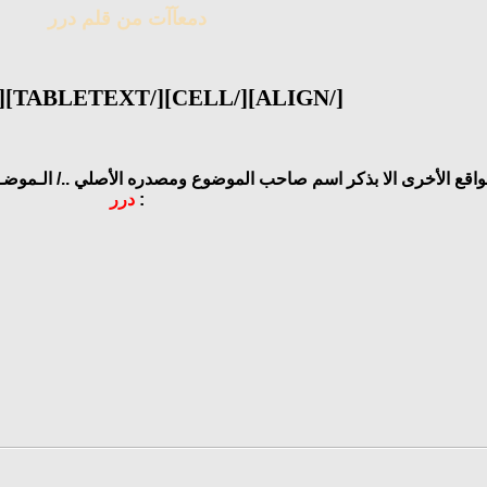
دمعآآت من قلم درر
[/ALIGN][/CELL][/TABLETEXT][/ALIGN]
مواقع الأخرى الا بذكر اسم صاحب الموضوع ومصدره الأصلي ../
الـموضـو
:
درر