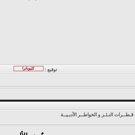
كليوباترا
توقيع :
قـطــرات النـثـر و الخواطــر الأدبـيــة