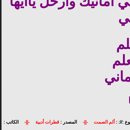
أمانيك وأرحل ياأيها
ي
لم
لم
اني
ع ://: :
ألم الصمت
-||-
المصدر :
قطرات أدبية
-||-
الكاتب :