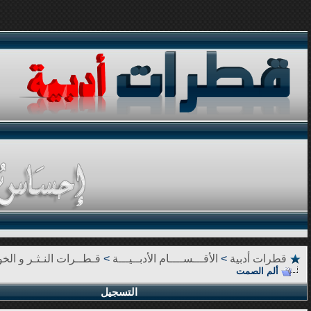
قطرات أدبية
>
الأقـــســــام الأدبــيـــة
>
قـطــرات النـثـر و الخوا
ألم الصمت
التسجيل