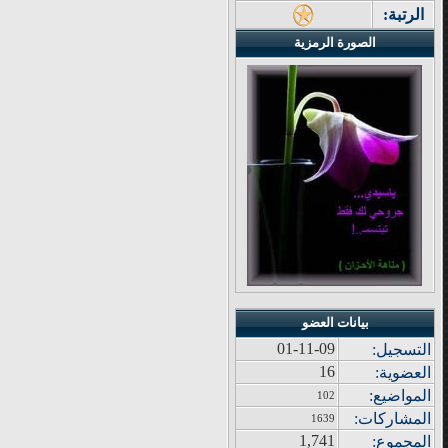
الرتبة:
الصورة الرمزية
بيانات العضو
01-11-09
التسجيل:
16
العضوية:
المواضيع
:
102
المشاركات
:
1639
1,741
المجموع
: