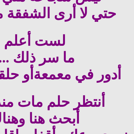
حتي لا أرى الشفقة م
لست أعلم
ما سر ذلك ....
أدور في معمعةأو حلق
أنتظر حلم مات من
أبحث هنا وهنا