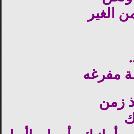
ن الغير
ة مفرغه
ذ زمن
ك