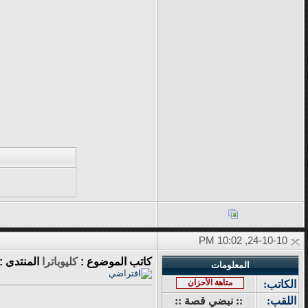
24-10-10, 10:02 PM
كاتب الموضوع :
كليوباترا
المنتدى :
المعلومات
متاهة الأحزان
الكاتب:
اللقب:
:: نبضي قصة ::