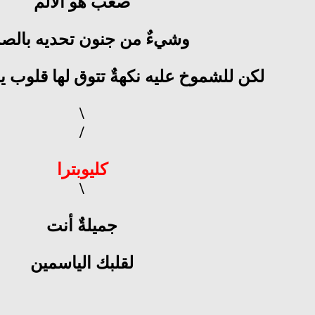
صعبٌ هو الألم
وشيءٌ من جنون تحديه بال
لكن للشموخ عليه نكهةٌ تتوق لها قلوب ي
\
/
كليوبترا
\
جميلةٌ أنت
لقلبك الياسمين