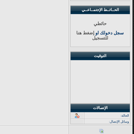
الحــائــط الإجتمــاعــي
حائطي
سجل دخولك او
إضغط هنا
للتسجيل
التوقيت
الإتصالات
الحالة:
وسائل الإتصال: