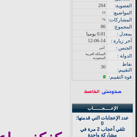
204
العضوية:
المواضيع
:
10
المشاركات
:
76
86
المجموع
:
بمعدل :
0.01 يوميا
12-06-14
آ
خر زيار
ة
:
الجنس :
أنثي
المملكة العربية
الدولة
:
السعودية
نقاط
30
التقييم
:
قوة
التقييم:
الإعـــــجـــــــاب
عدد الإعجابات التي قدمتها:
0
تلقي آعجاب 2 مرة في
مشاركة واحدة