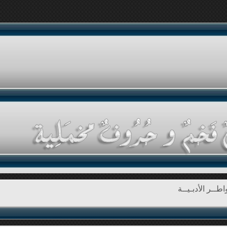
طــر الأدبـيــة