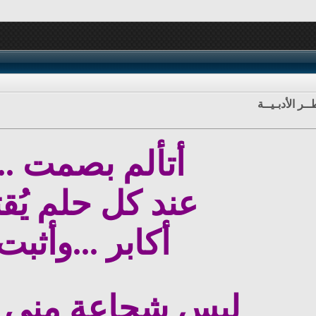
ـر الأدبـيــة
أتألم بصمت ...
عند كل حلم يُق
أكابر ...وأثبت
ليس شجاعة مني 