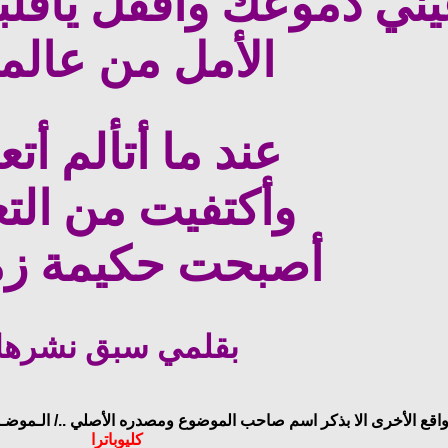
ني دموعك وأقفل ياقلبي 
الأمل من عالم
عند ما أتألم أتع
وأكتفيت من التع
أصبحت حكيمة زم
بقلمي سبق نشرها
واقع الأخرى الا بذكر اسم صاحب الموضوع ومصدره الأصلي ../
الـموضـو
كليوباترا