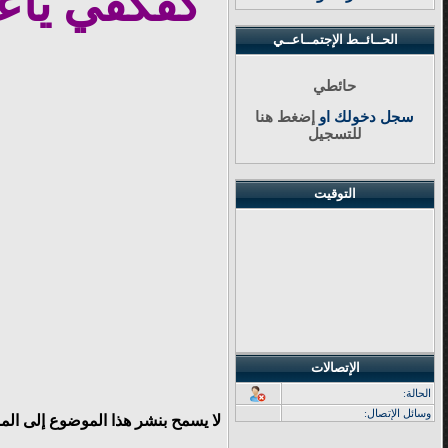
كفكفي ياعي
الحــائــط الإجتمــاعــي
حائطي
سجل دخولك او
إضغط هنا
للتسجيل
التوقيت
الإتصالات
الحالة:
وسائل الإتصال:
لا يسمح بنشر هذا الموضوع إلى الم