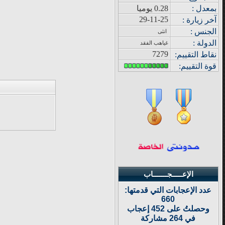
بمعدل :
0.28 يوميا
29-11-25
آ
خر زيار
ة
:
الجنس :
انثى
الدولة
:
غياهب الفقد
7279
نقاط التقييم
:
قوة
التقييم:
الإعـــــجـــــــاب
عدد الإعجابات التي قدمتها:
660
وحصلتُ على 452 إعجاب
في 264 مشاركة