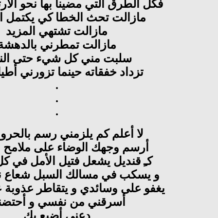
فكل الطرق التي مضينا بها نحو الأرتق
مازالت تحث الخطا كي يكتمل ا
مازالت تشتهي المزيد
مازالت تمطرني بالدهشة
سلبت مني كل شيء حتى ال
تزداد خفقاته حينما تزورني أطيا
.
.
.
لا أعلم كم يلزمني رسم بالحر
أرسم وجهك الوضاء على ملامح ال
كـِ قنديل يشعل فتيل الأمل في كل
و يسكب في مسالك السبل شعاع ن
يغفو على وسائدي و يتقاطر عذوبة ع
أسرقني من نفسي و أحتضن
دعني أضيع بك