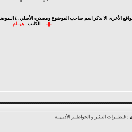
مواقع الأخرى الا بذكر اسم صاحب الموضوع ومصدره الأصلي ../
الـموضـو
-||-
الكاتب :
هيــام
ى :
قـطــرات النـثـر و الخواطــر الأدبـيــة