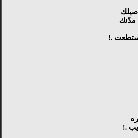
اصيلك
مدّنك
أستطعت .!
ره
ب .!