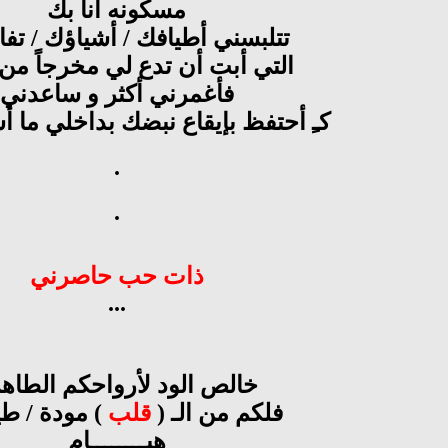
مسكونه أنا بك
تتلبسني أطيافك / أشياؤك / تف
التي أبت أن تدع لي مخرجاً من 
فأغمرني أكثر و ساعدني
كـِ أحتفظ بإيقاع نبضك بداخلي ما 
.
.
ذات حب حاصرني
...
خالص الود لأرواحكم الطاه
فلكم من الـ (
قلب
) مودة / طي
هيــــــــام