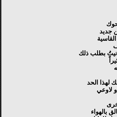
نحوك
ن جديد
لقاسية
ف
نيتُ بطلب ذلك
راً
ه
ك لهذا الحد
 و لاوعي
خرى
لق بالهواء