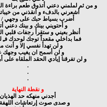
و من ثم لملمني دعني أتذوق طعم براءة ال
أشعرني بالدفء و أنقذني من خيباتي 
أضرب بسياط حبك على وجهي / 
و أحتويني بينك و بينك دعني أ
أنظر بعيني و ستقرأ رجفات قلبي ال
فما بداخلي مقعداً توجك لوحدك فـِ 
و لن تهدأ نفسي إلا و أنت م
و لن أسمح ان يغيب وجهك 
و لن تفرقنا إيادي الحقد الملقاه على أ
.
.
.
و نقطة النهاية
أجدني منهكه حد الهذيان
و صدى صوت إرتعاشات اللهفة