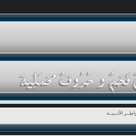
طــر الأدبـيــة