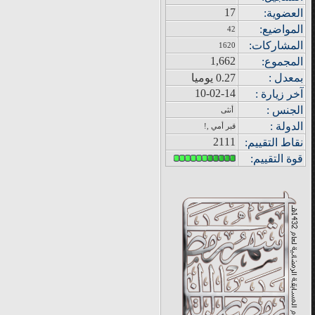
17
العضوية:
المواضيع
:
42
المشاركات
:
1620
1,662
المجموع
:
بمعدل :
0.27 يوميا
10-02-14
آ
خر زيار
ة
:
الجنس :
أنثى
الدولة
:
قبر أمي ,!
2111
نقاط التقييم
:
قوة
التقييم: