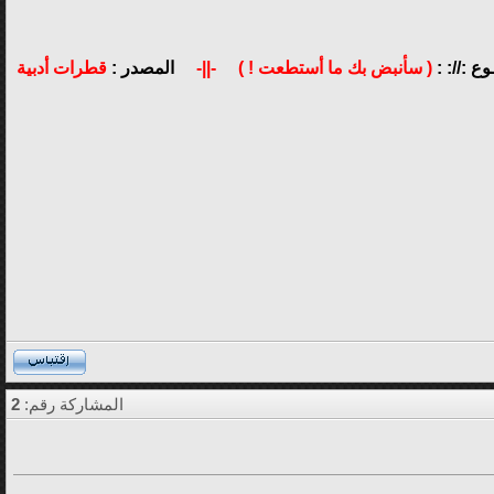
ع ://: :
( سأنبض بك ما أستطعت ! )
-||-
المصدر :
قطرات أدبية
المشاركة رقم:
2