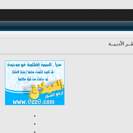
ـر الأدبـيــة
.
.
.