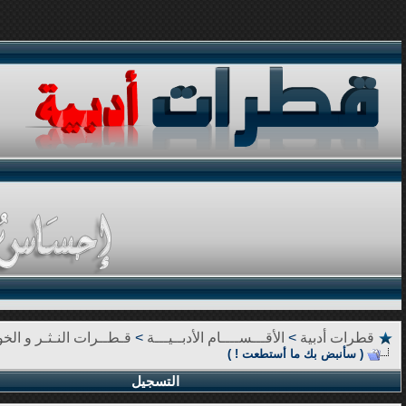
قطرات أدبية
>
الأقـــســــام الأدبــيـــة
>
قـطــرات النـثـر و الخوا
( سأنبض بك ما أستطعت ! )
التسجيل