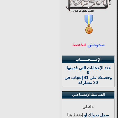
الإعـــــجـــــــاب
عدد الإعجابات التي قدمتها:
0
وحصلتُ على 41 إعجاب في
30 مشاركة
الحــائــط الإجتمــاعــي
حائطي
سجل دخولك او
إضغط هنا