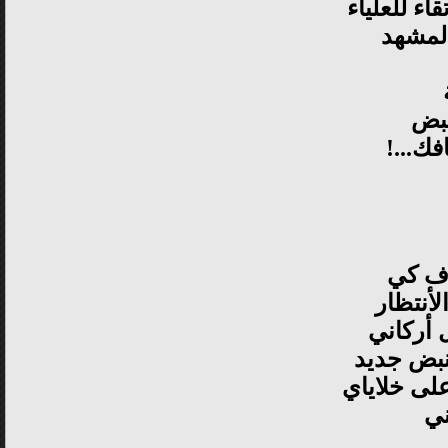
اء للعلياء
لمشهد
نبض
فك...!
وف كي
أنتظار
 أركاني
بض جديد
لى خلاياي
ي