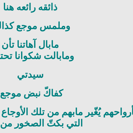
ذائقه رائعه هنا
وملمس موجع كذال
مابال آهاتنا تأن
ومابالت شكوانا تح
سيدتي
كفاكّ نبض موجع.
رواحهم يُغّير مابهم من تلك الأوجاع
التي بكتّ الصخور من أ