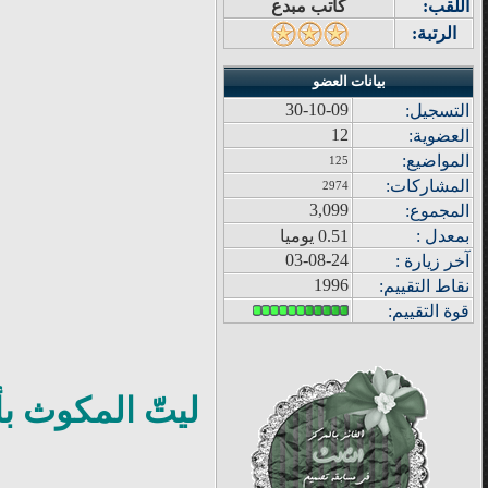
اللقب:
كاتب مبدع
الرتبة:
بيانات العضو
30-10-09
التسجيل:
12
العضوية:
المواضيع
:
125
المشاركات
:
2974
3,099
المجموع
:
بمعدل :
0.51 يوميا
03-08-24
آ
خر زيار
ة
:
1996
نقاط التقييم
:
قوة
التقييم:
ليتّ المكوث بأ