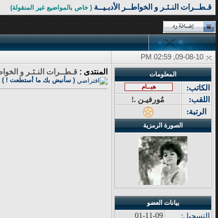
قـطــرات النـثـر و الخواطــر الأدبـيــة
( خاص بالمواضيع غير المنقولة)
09-08-10, 02:59 PM
المنتدى :
قـطــرات النـثـر و الخواطـ
المعلومات
( سأنبض بك ما أستطعت ! )
هيــام
الكاتب:
اللقب:
مُورفيـن .!
الرتبة:
الصورة الرمزية
بيانات العضو
01-11-09
التسجيل: