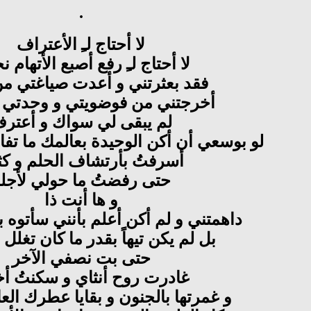
.
لا أحتاج لـِ الأعتراف
لا أحتاج لـِ رفع أصبع الأتهام 
فقد بعثرتني و أعدت صياغتي م
أخرجتني من فوضويتي و وحدتي ا
لم يبقى لي سواك و أعتر
لو بوسعي أن أكن الوحيدة بعالمك ما تفا
أسرفتُ بأرتشاف الحلم و كثي
حتى رفضتُ ما حولي لأجل
و ها أنت ذا
داهمتني و لم أكن أعلم بأنني سأتوه ب
بل لم يكن تيهاً بقدر ما كان تغلل
حتى بت نصفي الآخر
غادرت روح أنثاي و سكنتُ أ
و غمرتها بالجنون و بقايا عطرك العا