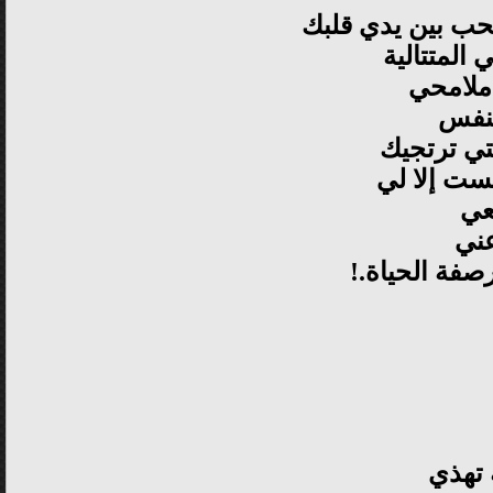
حب بين يدي قلبك
المتتالية
ملامحي
تنفس
تي ترتجيك
لست إلا لي
عي
عني
رصفة الحياة.!
 تهذي