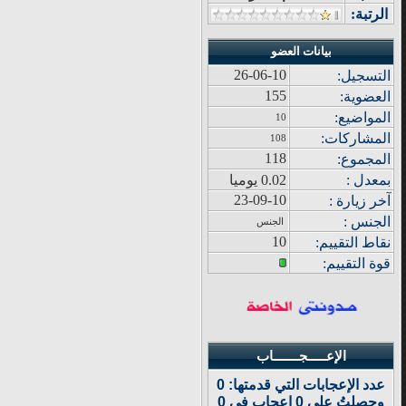
الرتبة:
بيانات العضو
26-06-10
التسجيل:
155
العضوية:
المواضيع
:
10
المشاركات
:
108
118
المجموع
:
بمعدل :
0.02 يوميا
23-09-10
آ
خر زيار
ة
:
الجنس :
الجنس
10
نقاط التقييم
:
قوة
التقييم:
الإعـــــجـــــــاب
عدد الإعجابات التي قدمتها: 0
وحصلتُ على 0 إعجاب في 0