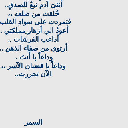
أُنثىَ آدم نبعٌ للصدقِ
..
خُلقت من ضلعهِ ،،
فتمردت على سوادِ القلب
أعودُ الي أزهار ِمملكتي
..
أداعب الفرشات
..
أرتوي من صفاء الذهن
..
وداعاً يا أنتَ
..
وداعاً يا قضبان الآسر ،،
الآن تحررت
..
السمر