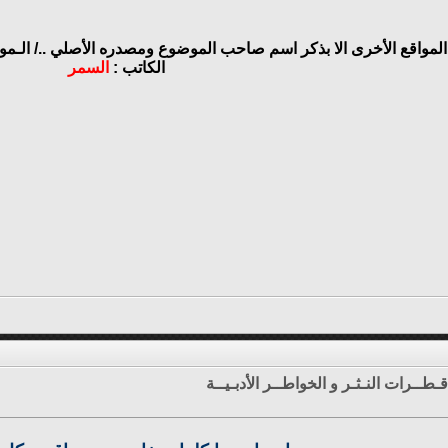
المواقع الأخرى الا بذكر اسم صاحب الموضوع ومصدره الأصلي ../
الـمو
الكاتب :
السمر
قـطــرات النـثـر و الخواطــر الأدبـيــة