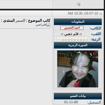
03-07-10, 10:30 AM
كاتب الموضوع :
السمر
المنتدى :
المعلومات
احمد الحسني
الكاتب:
اللقب:
:: قلم ذهبي ::
الرتبة:
الصورة الرمزية
بيانات العضو
01-11-09
التسجيل: