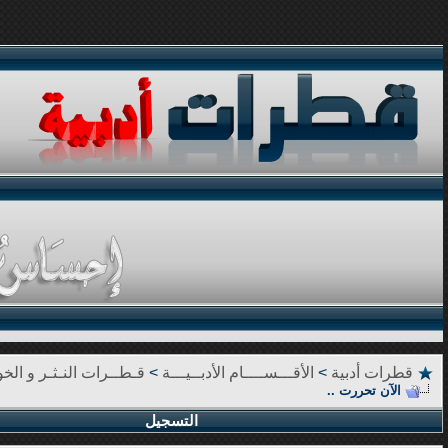
قطرات أدبية
>
الأقـــســــام الأدبــيـــة
>
قـطــرات النـثـر و الخوا
الآن تحررت ..
التسجيل