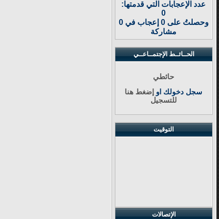
عدد الإعجابات التي قدمتها:
0
وحصلتُ على 0 إعجاب في 0
مشاركة
الحــائــط الإجتمــاعــي
حائطي
سجل دخولك او
إضغط هنا
للتسجيل
التوقيت
الإتصالات