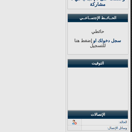
مشاركة
الحــائــط الإجتمــاعــي
حائطي
سجل دخولك او
إضغط هنا
للتسجيل
التوقيت
الإتصالات
الحالة:
وسائل الإتصال: