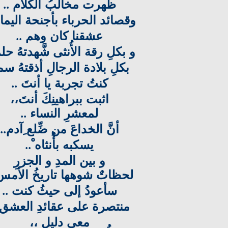
ظهرت مخالبُ الكلام
..
وقصائد الحرباء بأجنحة اليما
عشقنا كان وهم
..
و بكلِ رقة الأُنثى شَّهدتهُ ح
بكلِ بلادة الرجالِ أذقتهُ سم
كنتُ تجربة يا أنتَ
..
اثبت ببراهينِكَ أنتَ،،
لمعشرِ النساء
..
أنَّ الخداعَ من ضِّلع ِآدم
..
يسكبه بأُنثاه ْ
..
و بين المدِ و الجزرِ
لحظاتٌ شوهها تاريخُ الأم
سأعودُ إلى حيثُ كنت
..
منتصرة على عقائدِ العشق
معي دليل ،،