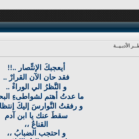
ـر الأدبـيــة
أيعجبكَ الإنتِّصار
..!!
فقد حان الآن القرارْ
..
و النَّظرُ الي الوراءْ
..
ما عدتُ أهتم لشواطىءِ البحا
و رفقتُ النَّوارسَ إليكَ إنتظ
سقطَ عنك يا ابن آدم
القناعُ ،،
و احتجب الضبابُ ،،