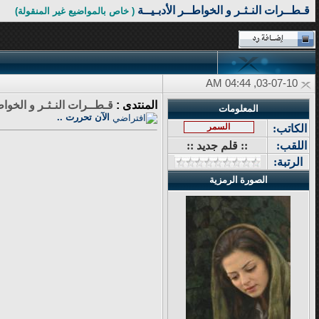
قـطــرات النـثـر و الخواطــر الأدبـيــة
( خاص بالمواضيع غير المنقولة)
03-07-10, 04:44 AM
المنتدى :
قـطــرات النـثـر و الخواطـ
المعلومات
الآن تحررت ..
السمر
الكاتب:
اللقب:
:: قلم جديد ::
الرتبة:
الصورة الرمزية