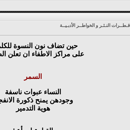
قـطــرات النـثـر و الخواطــر الأدبـيــة
حين تضاف نون النسوة للكل
على مراكز الاطفاء ان تعلن ال
السمر
النساء عبوات ناسفة
وجودهن يمنح ذكورة الانفج
هوية التدمير