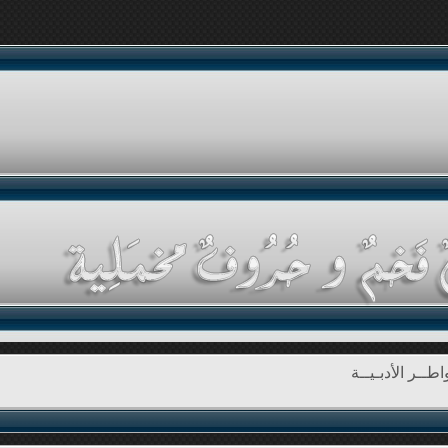
طــر الأدبـيــة