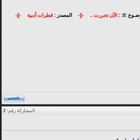
ضـوع ://: :
الآن تحررت ..
-||-
المصدر :
قطرات أدبية
-||-
المشاركة رقم:
2