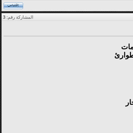
المشاركة رقم:
3
مات
طوارئ
ار