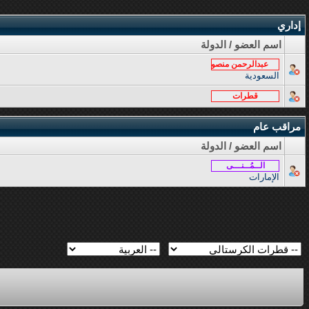
إداري
اسم العضو / الدولة
عبدالرحمن منصور
السعودية
قطرات
مراقب عام
اسم العضو / الدولة
الــمُــنـــى
الإمارات