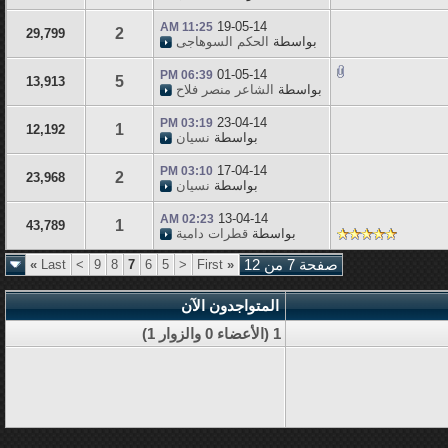
19-05-14
11:25 AM
2
29,799
بواسطة
الحكم السوهاجى
01-05-14
06:39 PM
5
13,913
بواسطة
الشاعر منصر فلاح
23-04-14
03:19 PM
1
12,192
بواسطة
نسيان
17-04-14
03:10 PM
2
23,968
بواسطة
نسيان
13-04-14
02:23 AM
1
43,789
بواسطة
قطرات دامية
صفحة 7 من 12
«
First
<
5
6
7
8
9
>
Last
»
المتواجدون الآن
1 (الأعضاء 0 والزوار 1)