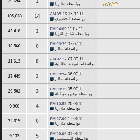
2
29,694
بواسطة
ماااريا
15-07-11
05:25 AM
14
105,628
بواسطة
الخضيري
11-07-11
04:09 PM
2
43,418
بواسطة
شادي الثريا
07-07-11
08:39 PM
0
16,560
بواسطة
سالم
07-07-11
02:37 AM
8
11,613
بواسطة
الوردة الظامية
06-07-11
08:54 PM
2
17,449
بواسطة
سالم
05-07-11
08:19 PM
3
29,582
بواسطة
نيفين عبدالله
20-06-11
10:55 PM
4
9,960
بواسطة
ماااريا
17-06-11
07:00 PM
0
32,615
بواسطة
ماااريا
01-06-11
09:06 PM
5
9,113
بواسطة
الــمُــنـــى