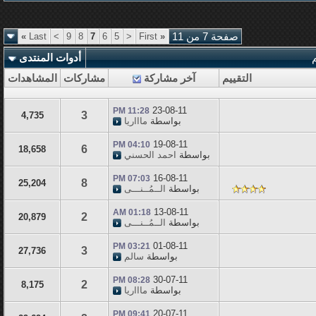
صفحة 7 من 11
«
First
<
5
6
7
8
9
>
Last
»
أدوات المنتدى
التقييم
آخر مشاركة
مشاركات
المشاهدات
23-08-11
11:28 PM
3
4,735
بواسطة
ماااريا
19-08-11
04:10 PM
6
18,658
بواسطة
احمد الحسني
16-08-11
07:03 PM
8
25,204
بواسطة
الــمُــنـــى
13-08-11
01:18 AM
2
20,879
بواسطة
الــمُــنـــى
01-08-11
03:21 PM
3
27,736
بواسطة
سالم
30-07-11
08:28 PM
2
8,175
بواسطة
ماااريا
20-07-11
09:41 PM