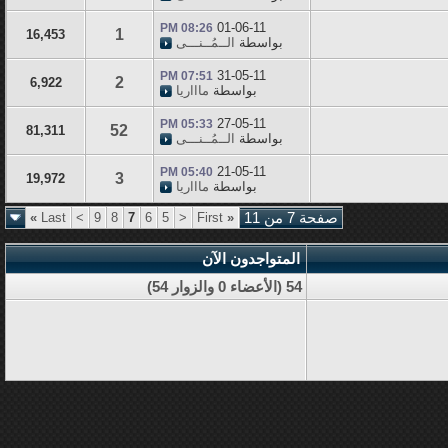
01-06-11
08:26 PM
1
16,453
بواسطة
الــمُــنـــى
31-05-11
07:51 PM
2
6,922
بواسطة
ماااريا
27-05-11
05:33 PM
52
81,311
بواسطة
الــمُــنـــى
21-05-11
05:40 PM
3
19,972
بواسطة
ماااريا
صفحة 7 من 11
«
First
<
5
6
7
8
9
>
Last
»
المتواجدون الآن
54 (الأعضاء 0 والزوار 54)