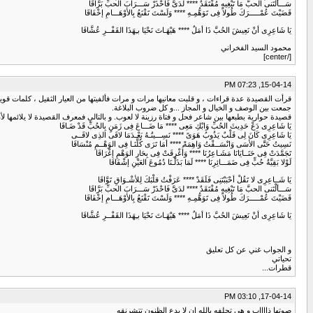
سَـــألْتَنى الحبَّ مَا تَبْغِيهِ مُفْتَقَدٌ **** لدَىَّ فَاحْذَرْ سَـــرَابَ الحبِّ بَرَّاقَا
قَضَيْتَ عُمْـــــرَكَ طُولاً فِى تَوَهُّمِـهِ **** وَلَسْتَ تَقْنَعُ بِالأوْهَـــامِ إخْفَاقَا
يَا شَاعِرِى أنْ نَعِيشَ الحُبَّ ذَا أمَلٌ **** هَيْهَـاتَ نَحْيَا بـِهَذَا القَفْــرِ عُشَّاقَا
محمود السيد الفخراني
[/center]
15-04-14, 07:23 PM
قرأت القصيدة عدة قراءات ، و قلبت معانيها مرات و مرات فألفيتها من العيار الثقيل ، كلمات قوي
جمعت بين الوصف و الخيال و المجاز ...و كل ضروب البلاغة.
قصيدة حوارية بطبعها بين شاعر فحل و فتاة رزينة لا لعوب. و بالتالي فمعرف القصيدة لا يلائمها 
يَا شَاعِرِى دَعْ حَدِيثَ الحُبِّ وَابْكِ مَعِى **** مَا ضَـــاعَ فِى زَمَنٍ بِالحُبِّ قَدْ ضَـاقَا
يَا شَاعِرِى كَانَ لِى قَلْبٌ يَذُوبُ هَوَىً **** نَسِـــيتُـهُ بَعْـدَمَا لاقَى الذِى لاقَــى
نَسِيتُ حَتَّى الأسَى وَانْسَــقْتُ وَاهِمَةً **** أمَا تَرَى كُلَّنَـا فِى الوَهْــمِ مُنْسَاقَا
تَجَمَّدَتْ فِى حَنَــايَانَا مَشَـاعِرُنَا **** وَأُغْرِقَتْ فِى بِحَارِ الوَهْمِ إغْرَاقَا
لَوْلا بَقِيَّةُ حُبٍّ فِى ضَمَـــائِرِنَا **** لَمَا بَذَلْـنَا دُمُوعَ العَيْنِ إشْفَاقَا
يَا شَــاعِرِى لا تَقُلْ أحْبَبْتَنِى فَلَقَدْ **** عَرَفْتُ قلْبَكَ لِلأشْـوَاقِ تَوَّاقَا
سَـــألْتَنى الحبَّ مَا تَبْغِيهِ مُفْتَقَدٌ **** لدَىَّ فَاحْذَرْ سَـــرَابَ الحبِّ بَرَّاقَا
قَضَيْتَ عُمْـــــرَكَ طُولاً فِى تَوَهُّمِـهِ **** وَلَسْتَ تَقْنَعُ بِالأوْهَـــامِ إخْفَاقَا
يَا شَاعِرِى أنْ نَعِيشَ الحُبَّ ذَا أمَلٌ **** هَيْهَـاتَ نَحْيَا بـِهَذَا القَفْــرِ عُشَّاقَا
و الجواب غني عن كل تعليق
تحياتي
قطرات...
17-04-14, 03:10 PM
صوتها ذااااب و هي تحلفه بالله ان لا يدع الظنون تتشرنقه