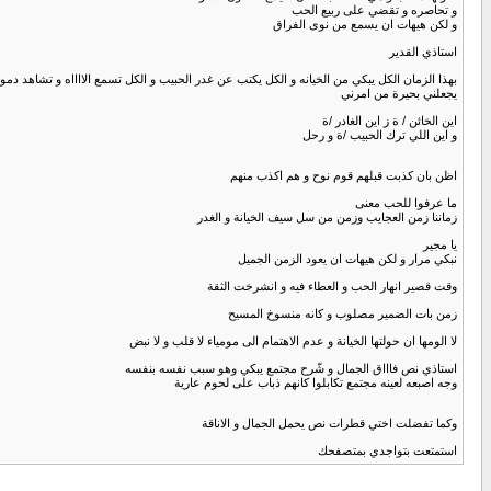
و تحاصره و تقضي على ربيع الحب
و لكن هيهات ان يسمع من نوى الفراق
استاذي القدير
بهذا الزمان الكل يبكي من الخيانه و الكل يكتب عن غدر الحبيب و الكل تسمع الااااه و تشاهد دمو
يجعلني بحيرة من امرني
اين الخائن / ة ز اين الغادر /ة
و اين اللي ترك الحبيب /ة و رحل
اظن بان كذبت قبلهم قوم نوح و هم اكذب منهم
ما عرفوا للحب معنى
زماننا زمن العجايب وزمن من سل سيف الخيانة و الغدر
يا مجير
نبكي مرار و لكن هيهات ان يعود الزمن الجميل
وقت قصير انهار الحب و العطاء فيه و انشرخت الثقة
زمن بات الضمير مصلوب و كانه منسوخ المسيح
لا الومها ان حولتها الخيانة و عدم الاهتمام الى مومياء لا قلب و لا نبض
استاذي نص فاااق الجمال و شّرح مجتمع يبكي وهو سبب نفسه بنفسه
وجه اصبعه لعينه مجتمع تكابلوا كانهم ذباب على لحوم عارية
وكما تفضلت اختي قطرات نص يحمل الجمال و الاناقة
استمتعت بتواجدي بمتصفحك