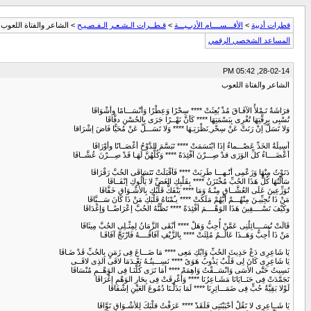
قطرات أدبية
>
الأقـــســــام الأدبــيـــة
>
قـطــرات الـشـعـر الـفـصـيـح
> الشاعر والفتاة اللعوب
المساعد الشخصي الرقمي
28-02-14, 05:42 PM
الشاعر والفتاة اللعوب
فرَاشَةٌ تَـمْلأُ الآفَـاقَ مُذْ بُعِثَتْ **** سِحْرًا وَعِطْرًا وَأنْسَـــامًا وأشْوَاقَا
تُسْبِى بِرِقَّتِهَا تُغْرِى بِبَسْمَتِهَا **** كَأنَّ نَهْــرًا جَرَى بِالحُسْنِ دفَّاقَا
وَلا تَسَلْ إنْ رَنَتْ عَنْ سِحْر ِنَظْرَتِـهَا **** وَلا تَسَـــلْ عَنْ مُحَيًّا فَاضَ إشْرَاقا
أسِيلَةُ الخَدِّ عَصْـــماءٌ إذَا ابْتَسَمَتْ **** تَبَسَّمَ الدَّوْحُ أغْصَــانًا وأوْرَاقَا
أعْضَــــاءُ كلِّ الوَرَى قدْ صِـــرْنَ أفْئِدَةً **** وَكُلُّهُنَّ لَهَـا قَدْ صِـــرْنَ عُشَّــاقَا
دَنَوْتُ مِنْهَا وَزَعْمِى أنّـهـــا طَرِبَتْ **** فَأقْبَلَتْ تَتَسَاقَى الحُبَّ رَقْرَاقَا
سَألْتُهَا كُلُّ هَذَا الحُبِّ مُخْتَزَنٌ **** بِقَلْبِكِ الغَضِّ لا يَأْلُوكِ إنْفَــاقَا
تُوَزِّعِينَ عَلَى العُشَّــاقِ مِنْـهُ وَمَا **** يَنْفَكُّ قَلْبُكِ بِالأشْـوَاقِ خَفَّاقَا
مَنْ ذَا تُحِبِّيـنَ مِنْهُـــمْ أيُّهُمْ مَلَكَتْ **** يـُمْنَاهُ قَلْبَكِ مَنْ ذَا كَانَ سَـــبَّاقَا
وكَيْفَ تَسْــــقِينَ هَذَا الوَهْــــمَ أفْئِدَةً **** تَظُنُّهُ الحُبَّ إعْرَاضًــا وَإغْدَاقَا
قَالَتْ تُسَــــائِلُنِى عَمَّنْ أُحِبُّ وَهَلْ **** أبْقَى الزَّمَانُ لِمِثْـلِى الحُبَّ مِيثَاقَا
مَنْ ذَا أُحِبُّ وَهَــذَا عَالَــمٌ مُلِئَتْ **** بِالزَّيْفِ آفَاقُــــهُ فَارْتَجَّ آفَاقَـا
يَا شَاعِرِى دَعْ حَدِيثَ الحُبِّ وَابْكِ مَعِى **** مَا ضَـــاعَ فِى زَمَنٍ بِالحُبِّ قَدْ ضَـاقَا
يَا شَاعِرِى كَانَ لِى قَلْبٌ يَذُوبُ هَوَىً **** نَسِـــيتُـهُ بَعْـدَمَا لاقَى الذِى لاقَــى
نَسِيتُ حَتَّى الأسَى وَانْسَــقْتُ وَاهِمَةً **** أمَا تَرَى كُلَّنَـا فِى الوَهْــمِ مُنْسَاقَا
تَجَمَّدَتْ فِى حَنَــايَانَا مَشَـاعِرُنَا **** وَأُغْرِقَتْ فِى بِحَارِ الوَهْمِ إغْرَاقَا
لَوْلا بَقِيَّةُ حُبٍّ فِى ضَمَـــائِرِنَا **** لَمَا بَذَلْـنَا دُمُوعَ العَيْنِ إشْفَاقَا
يَا شَــاعِرِى لا تَقُلْ أحْبَبْتَنِى فَلَقَدْ **** عَرَفْتُ قلْبَكَ لِلأشْـوَاقِ تَوَّاقَا