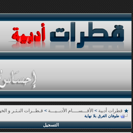
قطرات أدبية
>
الأقـــســــام الأدبــيـــة
>
قـطــرات النـثـر و الخوا
طوفان الغرق بلا نهاية
التسجيل