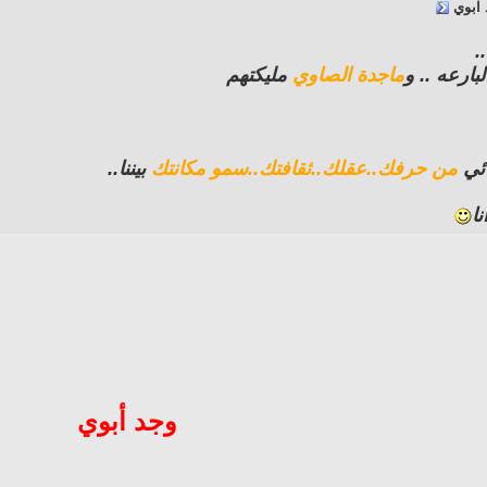
 ابوي
.
ارعه .. و
ماجدة الصاوي
مليكتهم
ائي
من حرفك..عقلك..ثقافتك..سمو مكانتك
بيننا..
ا
وجد أبوي