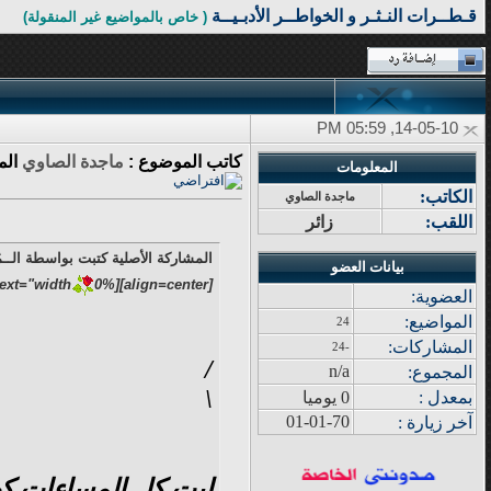
قـطــرات النـثـر و الخواطــر الأدبـيــة
( خاص بالمواضيع غير المنقولة)
14-05-10, 05:59 PM
كاتب الموضوع :
ماجدة الصاوي
الم
المعلومات
الكاتب:
ماجدة الصاوي
اللقب:
زائر
المشاركة الأصلية كتبت بواسطة الــمُ
بيانات العضو
0%;"][cell="filter:;"]
[align=center][tabletext="width
العضوية:
المواضيع
:
24
المشاركات
:
-24
/
n/a
المجموع
:
\
بمعدل :
0 يوميا
01-01-70
آ
خر زيار
ة
:
ليت كل المساءات كهذ