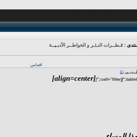
نتدى :
قـطــرات النـثـر و الخواطــر الأدبـيــة
اقتباس:
ــنـــى
[align=center]
ا المساء ..