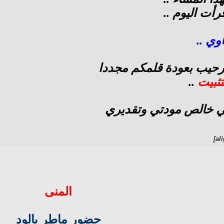
قرأت اليوم ..
وي ..
حيب بعودة قلمكم مجددا
تثبيت
..
بلي خالص مودتي وتقديري
المنى
حضور ماطر بالود