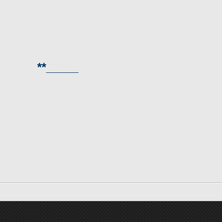
_____**