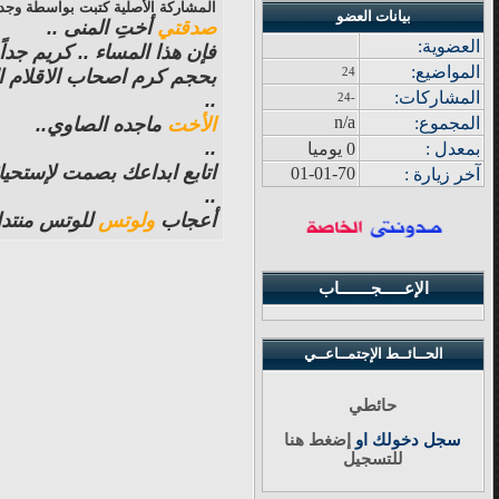
المشاركة الأصلية كتبت بواسطة وجد
بيانات العضو
صدقتي
أختِ المنى ..
العضوية:
فإن هذا المساء .. كريم جداً.
المواضيع
:
24
بحجم كرم اصحاب الاقلام الب
المشاركات
:
..
-24
n/a
الأخت
ماجده الصاوي..
المجموع
:
..
بمعدل :
0 يوميا
اتابع ابداعك بصمت لإستحي
01-01-70
آ
خر زيار
ة
:
..
أعجاب
ولوتس
للوتس منتدان
الإعـــــجـــــــاب
الحــائــط الإجتمــاعــي
حائطي
سجل دخولك او
إضغط هنا
للتسجيل