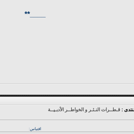
____**
نتدى :
قـطــرات النـثـر و الخواطــر الأدبـيــة
اقتباس: