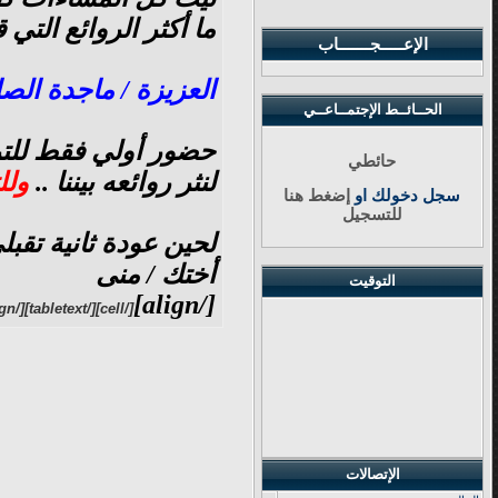
ما أكثر الروائع التي 
الإعـــــجـــــــاب
العزيزة / ماجدة الصا
الحــائــط الإجتمــاعــي
حضور أولي فقط للتر
حائطي
لنثر روائعه بيننا ..
ولل
سجل دخولك او
إضغط هنا
للتسجيل
لحين عودة ثانية تق
أختك / منى
التوقيت
[/align]
[/cell][/tabletext][/align]
الإتصالات