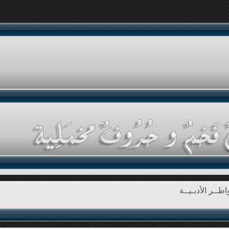
طــر الأدبـيــة