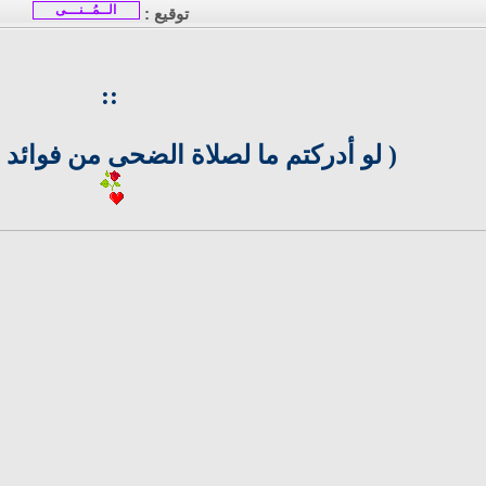
الــمُــنـــى
توقيع :
::
( لو أدركتم ما لصلاة الضحى من فوائد ما