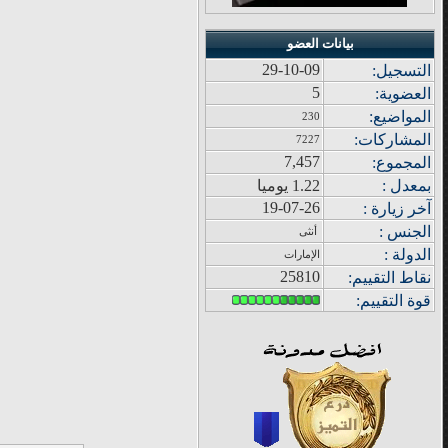
بيانات العضو
29-10-09
التسجيل:
5
العضوية:
المواضيع
:
230
المشاركات
:
7227
7,457
المجموع
:
بمعدل :
1.22 يوميا
19-07-26
آ
خر زيار
ة
:
الجنس :
أنثى
الدولة
:
الإمارات
25810
نقاط التقييم
:
قوة
التقييم: