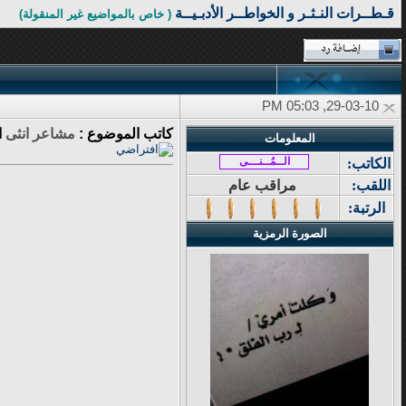
قـطــرات النـثـر و الخواطــر الأدبـيــة
( خاص بالمواضيع غير المنقولة)
29-03-10, 05:03 PM
كاتب الموضوع :
مشاعر انثى
ا
المعلومات
الــمُــنـــى
الكاتب:
اللقب:
مراقب عام
الرتبة:
الصورة الرمزية