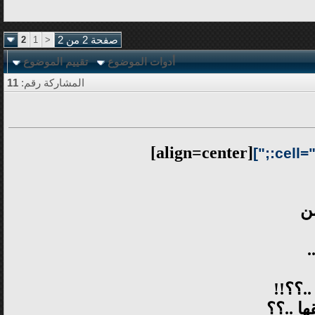
صفحة 2 من 2
<
1
2
أدوات الموضوع
تقييم الموضوع
المشاركة رقم:
11
[align=center]
ن
.
.؟؟!!
ها ..؟؟