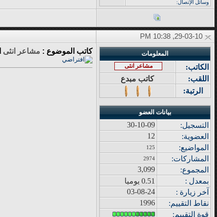
وسائل الإتصال:
29-03-10, 10:38 PM
كاتب الموضوع :
مشاعر انثى
ا
المعلومات
مشاعر انثى
الكاتب:
اللقب:
كاتب مبدع
الرتبة:
بيانات العضو
30-10-09
التسجيل:
12
العضوية:
المواضيع
:
125
المشاركات
:
2974
3,099
المجموع
:
بمعدل :
0.51 يوميا
03-08-24
آ
خر زيار
ة
:
1996
نقاط التقييم
:
قوة
التقييم: