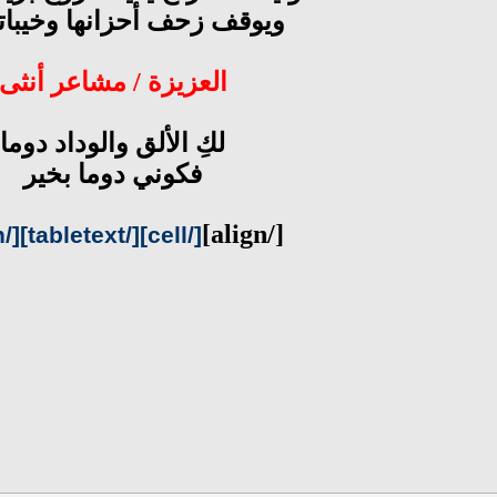
ويوقف زحف أحزانها وخيباتها
العزيزة / مشاعر أنثى
لكِ الألق والوداد دوما
فكوني دوما بخير
[/align]
[/cell][/tabletext][/align]