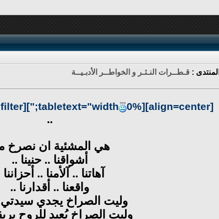
لمنتدى :
قـطــرات النـثـر و الخواطــر الأدبـيــة
0%;"][cell="filter:;"]
[align=center][tabletext="width
..
هي المشئية ان نصرخ م
أشواقنا .. حنينا ..
آهاتنا .. آلأمنا .. أحزاننا .
واقعنا .. أقدارنا ..
وليت الصراخ يجدي سيدتي .
وليت الصراخ يُعيد للروح بريق