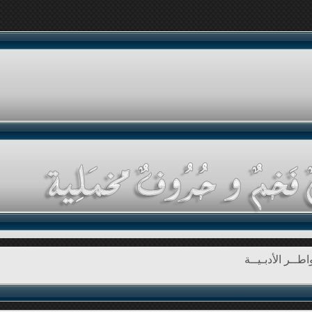
طــر الأدبـيــة