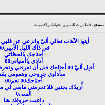
لمنتدى :
قـطــرات النـثـر و الخواطــر الأدبـيــة
أيتها الآهات تعالي أليّ وانزعي عن قلبي
في ذاك الليل الأنيبن00
أحتاجكِ يالحظاتي
أنادي ياأمنياتي00
أقبِل أليَّ 00 أحتاجك قبل أن تغرقني وتحرقني شمس السنين00
سأداوي جروحي وهمومي بقدو
أحتاجك00 نعم00
أُريدُك بجنبي فلا تحرمني مابقى لي م
المنى0
داعبت حروفك هنا