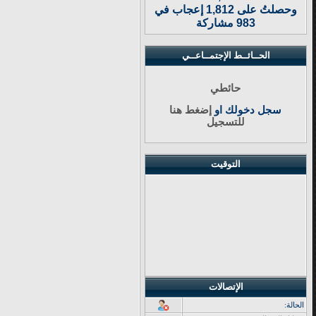
وحصلتُ على 1,812 إعجاب في
983 مشاركة
الحــائــط الإجتمــاعــي
حائطي
سجل دخولك او
إضغط هنا
للتسجيل
التوقيت
الإتصالات
الحالة: