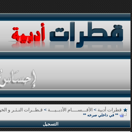
قطرات أدبية
>
الأقـــســــام الأدبــيـــة
>
قـطــرات النـثـر و الخوا
** في داخلي صرخه **
التسجيل