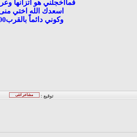
فماأخجلني هو اتزانها وعرف
اسعدك الله اختي منى
وكوني دائماً بالقرب00
مشاعر انثى
توقيع :