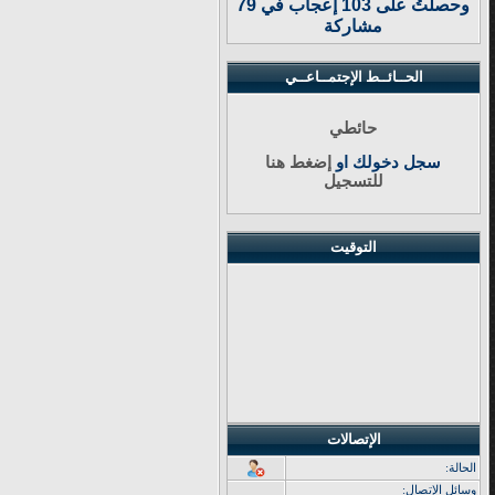
وحصلتُ على 103 إعجاب في 79
مشاركة
الحــائــط الإجتمــاعــي
حائطي
سجل دخولك او
إضغط هنا
للتسجيل
التوقيت
الإتصالات
الحالة:
وسائل الإتصال: