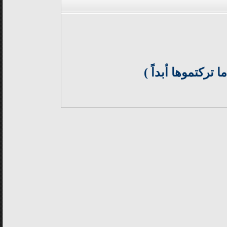
 تركتموها أبداً )