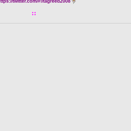
ttps://twitter.com/#!/tagreed2008
::