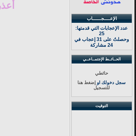
أعذر
الإعـــــجـــــــاب
عدد الإعجابات التي قدمتها:
25
وحصلتُ على 31 إعجاب في
24 مشاركة
الحــائــط الإجتمــاعــي
حائطي
سجل دخولك او
إضغط هنا
للتسجيل
التوقيت