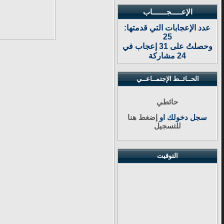
الإعـــــجـــــــاب
عدد الإعجابات التي قدمتها:
25
وحصلتُ على 31 إعجاب في
24 مشاركة
الحــائــط الإجتمــاعــي
حائطي
سجل دخولك او
إضغط هنا
للتسجيل
التوقيت