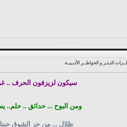
ـرات النـثـر و الخواطــر الأدبـيــة
سيكون لزيزفون الحرف .. 
ومن البوح ... حدائق .. حلم.. ي
ظلال ... من حر الشوق حينا .