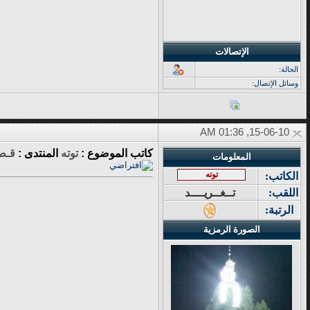
الإتصالات
الحالة:
وسائل الإتصال:
15-06-10, 01:36 AM
كاتب الموضوع :
توته
المنتدى :
قـطـ
المعلومات
توته
الكاتب:
اللقب:
تــغــريــــد
الرتبة:
الصورة الرمزية