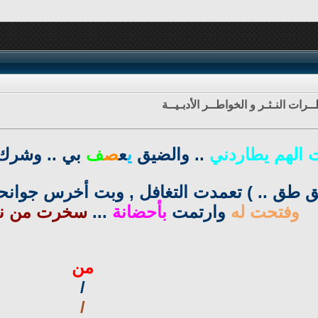
ـرات النـثـر و الخواطــر الأدبـيــة
 الهم يطاردني
.. والضيق
ي
ع
ص
ف
بي .. وشر
طق طق .. ) تعمدت التغافل , وبت أخرس ج
وفتحت له
وارتمت
بأحضانة
...
سخرت من ن
من
/
/