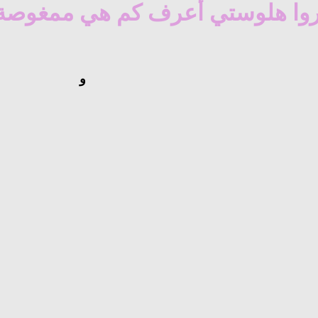
وا هلوستي أعرف كم هي ممغوصة ب
و