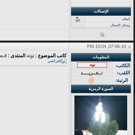
الإتصالات
الحالة:
وسائل الإتصال:
07-06-10, 10:04 PM
كاتب الموضوع :
توته
المنتدى :
قـطـ
المعلومات
توته
الكاتب:
اللقب:
تــغــريــــد
الرتبة:
الصورة الرمزية