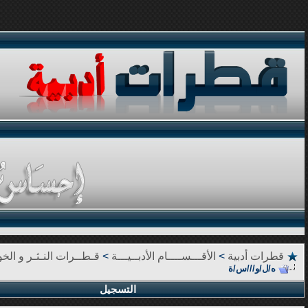
قطرات أدبية
>
الأقـــســــام الأدبــيـــة
>
قـطــرات النـثـر و الخوا
ه/ل/و///س/ة
التسجيل