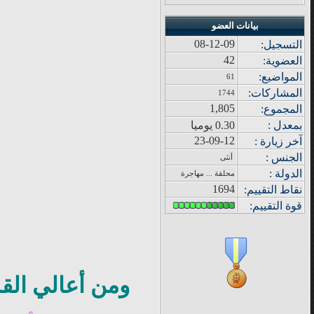
بيانات العضو
08-12-09
التسجيل:
42
العضوية:
المواضيع
:
61
المشاركات
:
1744
1,805
المجموع
:
بمعدل :
0.30 يوميا
23-09-12
آ
خر زيار
ة
:
الجنس :
أنثى
الدولة
:
محلقة ... مهاجرة
1694
نقاط التقييم
:
قوة
التقييم:
ومن أعالي القم