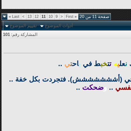
صفحة 11 من 20
«
First
<
9
10
11
12
13
>
Last
»
أدوات الموضوع
تقييم الموضوع
المشاركة رقم:
101
ك
ن
عل
ي
ه
ت
ت
خب
ط في
ب
اح
ت
ي
..
وانحي (أششششششش). فتجردت بكل خفة ..
فسي
..
و
ضحكت
..