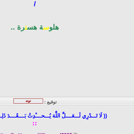
/
هلو
س
ة هس
ت
رة ..
توته
توقيع :
(( لَا تَـــدْرِي
لَـــعَــــلَّ اللَّهَ يُـــحــــْدِثُ
بَــــعْــــدَ ذَلِ
::