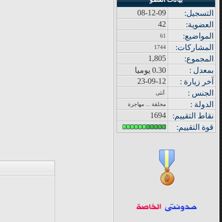
08-12-09
التسجيل:
42
العضوية:
المواضيع
:
61
المشاركات
:
1744
1,805
المجموع
:
بمعدل :
0.30 يوميا
23-09-12
آ
خر زيار
ة
:
الجنس :
أنثى
الدولة
:
محلقة ... مهاجرة
1694
نقاط التقييم
:
قوة
التقييم: