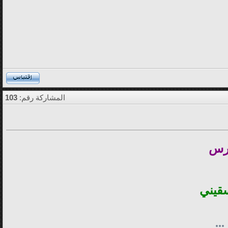
المشاركة رقم:
103
غرس
سقيني
..