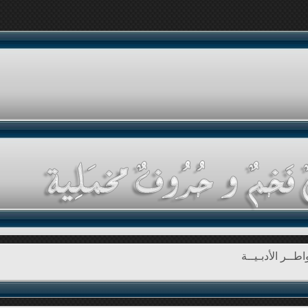
طــر الأدبـيــة