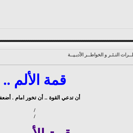
ـرات النـثـر و الخواطــر الأدبـيــة
قمة الألم ..
أن تدعي القوة .. أن تخور امام . أضعفه
/
/