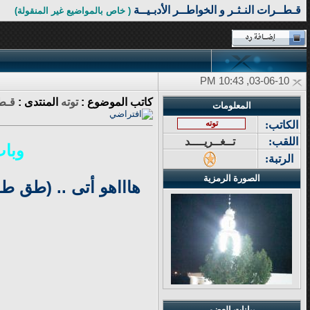
قـطــرات النـثـر و الخواطــر الأدبـيــة
( خاص بالمواضيع غير المنقولة)
03-06-10, 10:43 PM
كاتب الموضوع :
توته
المنتدى :
قـطـ
المعلومات
توته
الكاتب:
اللقب:
تــغــريــــد
وبات
الرتبة:
الصورة الرمزية
هاااهو أتى .. (طق 
بيانات العضو