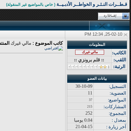
قـطــرات النـثـر و الخواطــر الأدبـيــة
( خاص بالمواضيع غير المنقولة)
25-02-10, 12:34 PM
كاتب الموضوع :
مالي غيرك
المنت
المعلومات
مالي غيرك
الكاتب:
اللقب:
:: قلم برونزي ::
الرتبة:
بيانات العضو
30-10-09
التسجيل:
11
العضوية:
المواضيع
:
37
المشاركات
:
215
252
المجموع
:
بمعدل :
0.04 يوميا
21-04-15
آ
خر زيار
ة
: