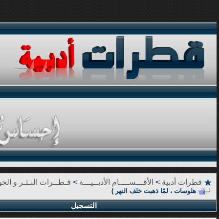
قطرات أدبية
>
الأقـــســــام الأدبــيـــة
>
قـطــرات النـثـر و الخوا
هلوسات ، لمّا ذهبت خلف النهر )
التسجيل