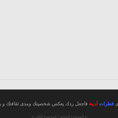
ى
قطرات
أدبية
فاجعل ردك يعكس شخصيتك ومدى ثقافتك
و و
«
الموضوع السابق
|
الموضوع التالي
»