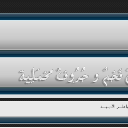
طــر الأدبـيــة