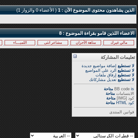
الذين يشاهدون محتوى الموضوع الآن : 1
( الأعضاء 0 والزوار 1)
الاعضاء اللذين قامو بقراءة الموضوع : 8
مالي غيرك
متاهة الأحزان
مشاعر انثى
اللميـــاء
,
,
,
,
تعليمات المشاركة
لا تستطيع
إضافة مواضيع جديدة
لا تستطيع
الرد على المواضيع
لا تستطيع
إرفاق ملفات
لا تستطيع
تعديل مشاركاتك
is
BB code
متاحة
الابتسامات
متاحة
كود [IMG]
متاحة
كود HTML
متاحة
قوانين المنتدى