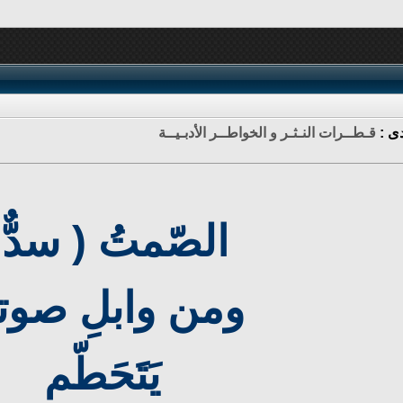
دى :
قـطــرات النـثـر و الخواطــر الأدبـيــة
الصّمتُ ( سدٌّ 
ومن وابلِ صوت
يَتَحَطّم