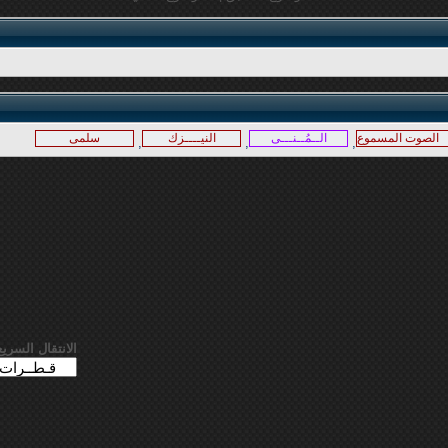
الصوت المسموع
الــمُــنـــى
النيــــزك
سلمى
,
,
,
الانتقال السريع