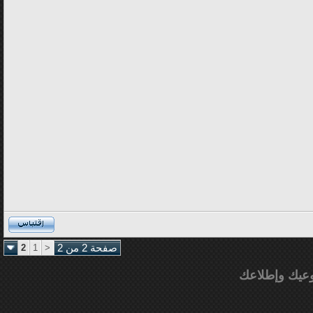
صفحة 2 من 2
<
1
2
عيك وإطلاعك