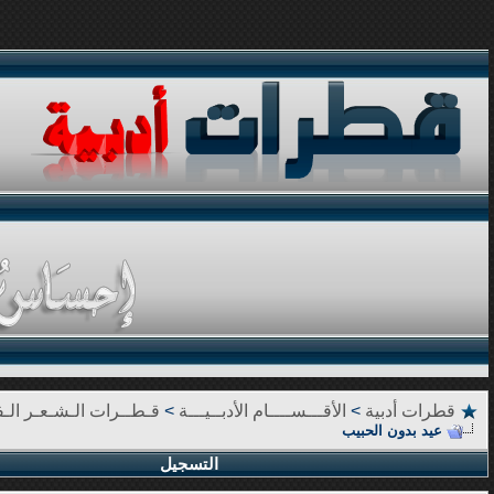
قطرات أدبية
>
الأقـــســــام الأدبــيـــة
>
قـطــرات الـشـعـر الـف
عيد بدون الحبيب
التسجيل