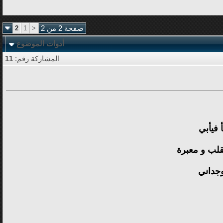
صفحة 2 من 2
<
1
2
أدوات الموضوع
المشاركة رقم:
11
 فيأبي
قلب و معبرة
وجداني