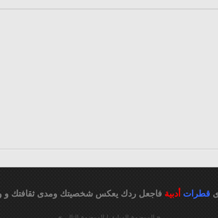
ى
قطرات
أدبية
فاجعل ردك يعكس شخصيتك ومدى ثقافتك
و و
«
الموضوع السابق
|
الموضوع التالي
»