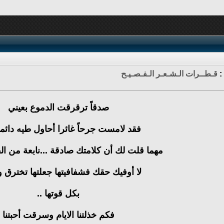
:
قـطــرات الـشـعـر الـفـصـيـح
صدقاً ترقرقت الدموع بعيني
فقد لامست جرحاً غائرا أحاول طيه دائمأ
مهما قلت لك أن كلامتك صادقة ...نابعة من ال
لا أوفيك حقك فشفافيتها جعلتها تخترق 
بكل قوتها ..
فكم خذلتنا الايام وسرقت أحبتنا