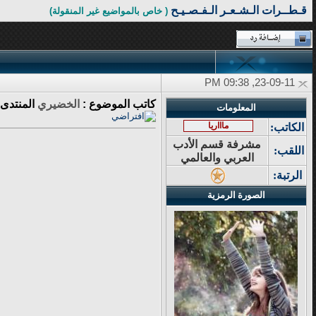
قـطــرات الـشـعـر الـفـصـيـح
( خاص بالمواضيع غير المنقولة)
23-09-11, 09:38 PM
كاتب الموضوع :
الخضيري
المنتدى 
المعلومات
ماااريا
الكاتب:
مشرفة قسم الأدب
اللقب:
العربي والعالمي
الرتبة:
الصورة الرمزية