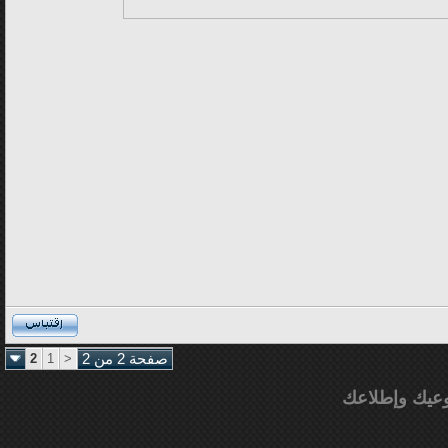
صفحة 2 من 2
<
1
2
عيك وإطلاعك