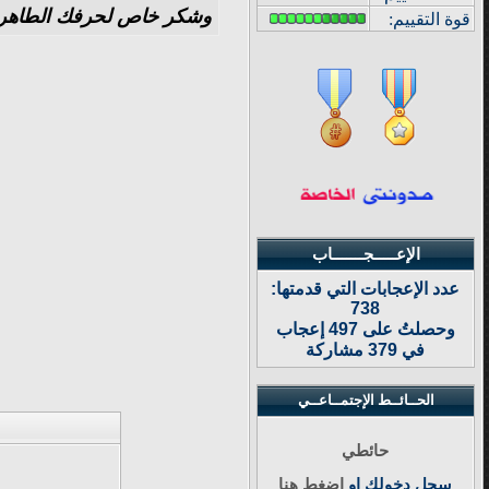
وشكر خاص لحرفك الطاهر يا
قوة
التقييم:
الإعـــــجـــــــاب
عدد الإعجابات التي قدمتها:
738
وحصلتُ على 497 إعجاب
في 379 مشاركة
الحــائــط الإجتمــاعــي
حائطي
سجل دخولك او
إضغط هنا