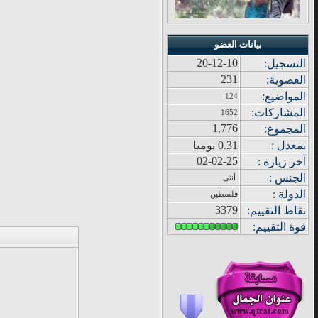
بيانات العضو
20-12-10
التسجيل:
231
العضوية:
المواضيع
:
124
المشاركات
:
1652
1,776
المجموع
:
بمعدل :
0.31 يوميا
02-02-25
آ
خر زيار
ة
:
الجنس :
أنثى
الدولة
:
فلسطين
3379
نقاط التقييم
:
قوة
التقييم: