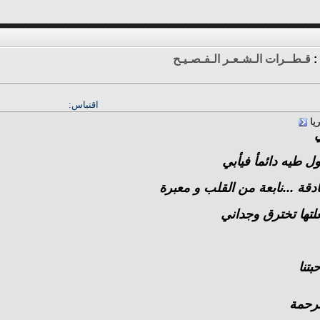
:
قـطــرات الـشـعـر الـفـصـيـح
اقتباس:
ريا
ل طيه دائمأ فيأبي
قة ...نابعة من القلب و معبرة
لتها تخترق وجداني
بتنا
لرحمة