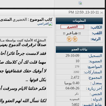
13-10-11, 12:59 PM
كاتب الموضوع :
الخضيري
المنتدى 
المعلومات
الخضيري
الكاتب:
اللقب:
:: شـاعـر ::
الرتبة:
المشاركة الأصلية كتبت بواسطة مــا
صدقاً ترقرقت الدموع بعيني
بيانات العضو
فقد لامست جرحاً غائرا أحاو
29-10-09
التسجيل:
10
العضوية:
مهما قلت لك أن كلامتك صاد
المواضيع
:
270
لا أوفيك حقك فشفافيتها جع
المشاركات
:
2202
2,472
المجموع
:
بكل قوتها ..
بمعدل :
0.40 يوميا
فكم خذلتنا الايام وسرقت أح
04-08-26
آ
خر زيار
ة
:
الجنس :
ذكر
الدولة
:
السعودية
لكنا نسأل الله لهم العفو وا
5402
نقاط التقييم
: