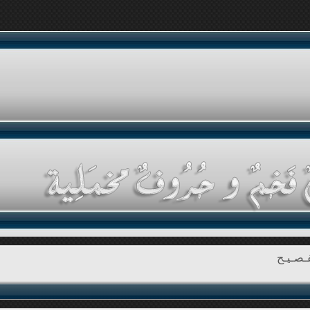
ـصـيـح