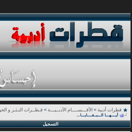
قطرات أدبية
>
الأقـــســــام الأدبــيـــة
>
قـطــرات النـثـر و الخوا
أيــــهـــا الـــبــقــــايـــا...
التسجيل