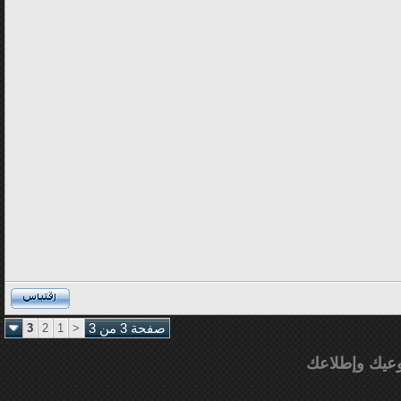
صفحة 3 من 3
<
1
2
3
عيك وإطلاعك