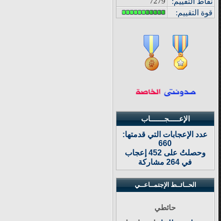
7279
نقاط التقييم
:
قوة
التقييم:
الإعـــــجـــــــاب
عدد الإعجابات التي قدمتها:
660
وحصلتُ على 452 إعجاب
في 264 مشاركة
الحــائــط الإجتمــاعــي
حائطي