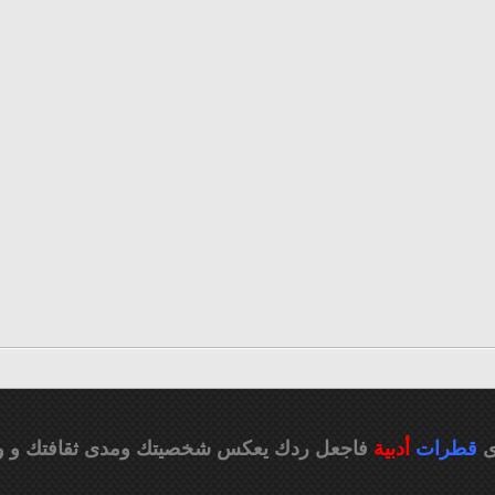
ى
قطرات
أدبية
فاجعل ردك يعكس شخصيتك ومدى ثقافتك
و و