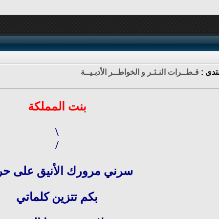
تدى :
قـطــرات النـثـر و الخواطــر الأدبـيــة
بنت المملكة
\
/
سرني مرورك الأنيق على ح
بكم تتزين كلماتي