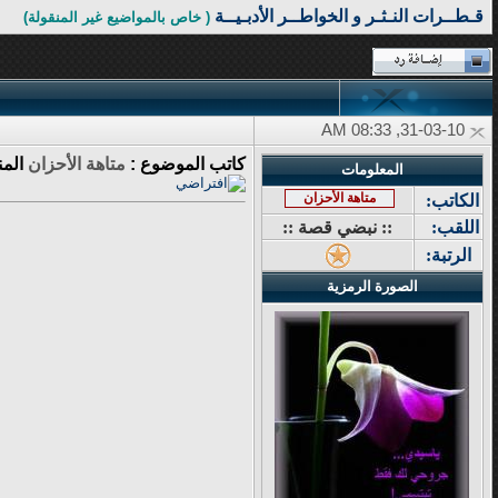
قـطــرات النـثـر و الخواطــر الأدبـيــة
( خاص بالمواضيع غير المنقولة)
31-03-10, 08:33 AM
كاتب الموضوع :
متاهة الأحزان
المن
المعلومات
متاهة الأحزان
الكاتب:
اللقب:
:: نبضي قصة ::
الرتبة:
الصورة الرمزية