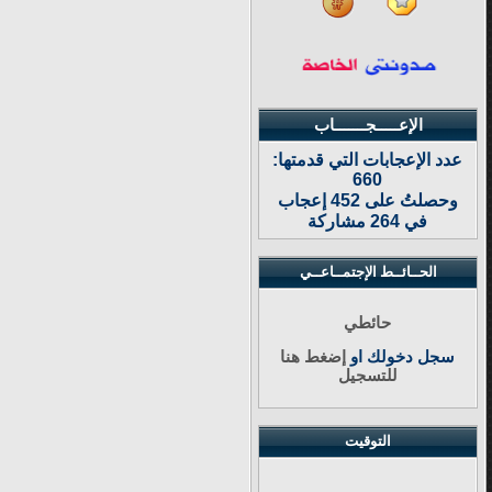
الإعـــــجـــــــاب
عدد الإعجابات التي قدمتها:
660
وحصلتُ على 452 إعجاب
في 264 مشاركة
الحــائــط الإجتمــاعــي
حائطي
سجل دخولك او
إضغط هنا
للتسجيل
التوقيت