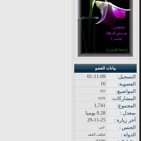
بيانات العضو
01-11-09
التسجيل:
16
العضوية:
المواضيع
:
102
المشاركات
:
1639
1,741
المجموع
:
بمعدل :
0.28 يوميا
29-11-25
آ
خر زيار
ة
:
الجنس :
انثى
الدولة
:
غياهب الفقد