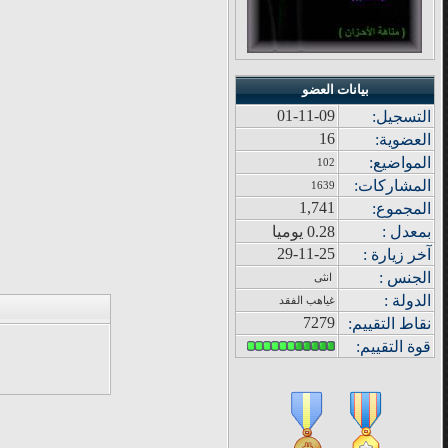
بيانات العضو
01-11-09
التسجيل:
16
العضوية:
المواضيع
:
102
المشاركات
:
1639
1,741
المجموع
:
بمعدل :
0.28 يوميا
29-11-25
آ
خر زيار
ة
:
الجنس :
انثى
الدولة
:
غياهب الفقد
7279
نقاط التقييم
:
قوة
التقييم: