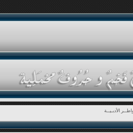
طــر الأدبـيــة