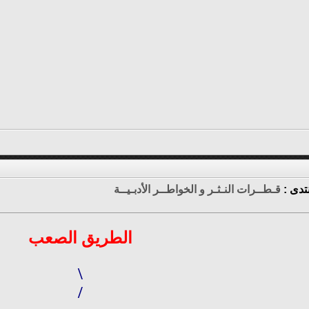
تدى :
قـطــرات النـثـر و الخواطــر الأدبـيــة
الطريق الصعب
\
/