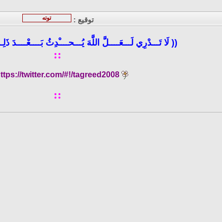
توته
توقيع :
(( لَا تَـــدْرِي
لَـــعَــــلَّ اللَّهَ يُـــحــــْدِثُ
بَــــعْــــدَ ذَلِ
::
ttps://twitter.com/#!/tagreed2008
::