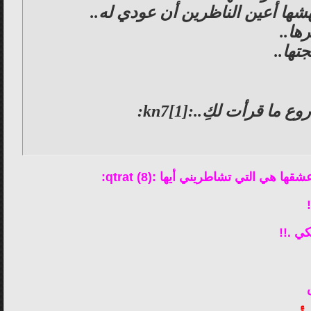
ها أعين الناظرين أن عودي له..
ها..
تها..
قرأت لكِ..:kn7[1]:
ي .!!