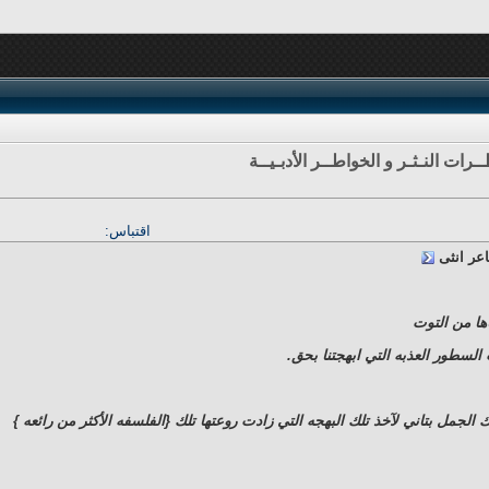
ـرات النـثـر و الخواطــر الأدبـيــة
اقتباس:
عر انثى
ها من التوت
لسطور العذبه التي ابهجتنا بحق.
الجمل بتاني لآخذ تلك البهجه التي زادت روعتها تلك {الفلسفه الأكثر من رائعه }