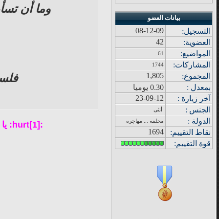
وما أن تسأ
بيانات العضو
08-12-09
التسجيل:
42
العضوية:
المواضيع
:
61
المشاركات
:
1744
1,805
فلسف
المجموع
:
بمعدل :
0.30 يوميا
23-09-12
آ
خر زيار
ة
:
الجنس :
أنثى
الدولة
:
محلقة ... مهاجرة
:hurt[1]: يا هلا .. وخالقي بأجمل حلا ..:hurt[1]: تعلمين أن أجمل فلسفة أعشقها هي التي تشاطريني أيها :qtrat (8):
1694
نقاط التقييم
:
قوة
التقييم: