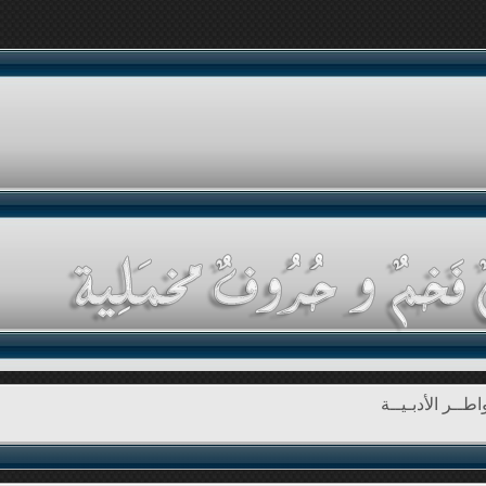
طــر الأدبـيــة