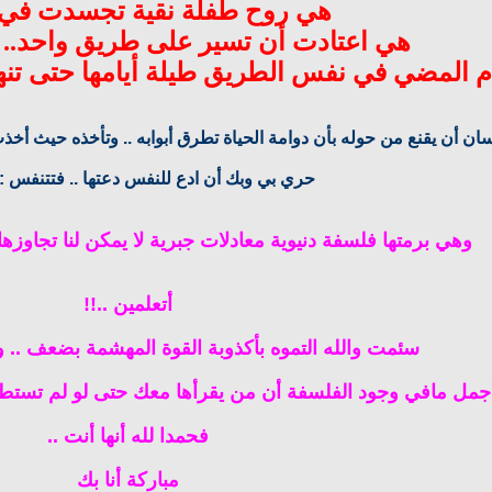
هي روح طفلة نقية تجسدت في أ
هي اعتادت أن تسير على طريق واحد.. فا
م المضي في نفس الطريق طيلة أيامها حتى تنهش
ن أن يقنع من حوله بأن دوامة الحياة تطرق أبوابه .. وتأخذه حيث أخذت 
حري بي وبك أن ادع للنفس دعتها .. فتتنفس :kn7[1]:
وهي برمتها فلسفة دنيوية معادلات جبرية لا يمكن لنا تجاوزها .
أتعلمين ..!!
سئمت والله التموه بأكذوبة القوة المهشمة بضعف .. و
فحمدا لله أنها أنت ..
مباركة أنا بك