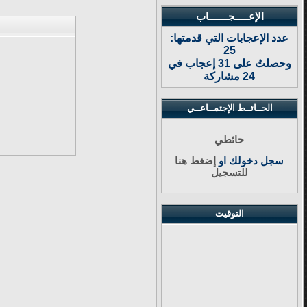
الإعـــــجـــــــاب
عدد الإعجابات التي قدمتها:
25
وحصلتُ على 31 إعجاب في
24 مشاركة
الحــائــط الإجتمــاعــي
حائطي
سجل دخولك او
إضغط هنا
للتسجيل
التوقيت