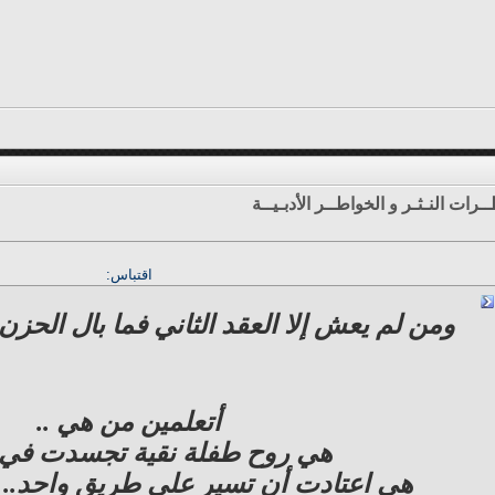
ـرات النـثـر و الخواطــر الأدبـيــة
اقتباس:
ومن لم يعش إلا العقد الثاني فما بال الحزن 
أتعلمين من هي ..
هي روح طفلة نقية تجسدت في أ
هي اعتادت أن تسير على طريق واحد.. فا