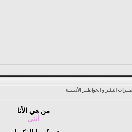
ــرات النـثـر و الخواطــر الأدبـيــة
من هي الأنا
أنثى