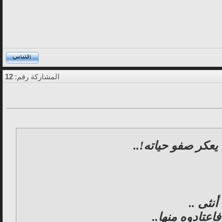
المشاركة رقم:
12
يعكر صفو حياته!..
نثى ..
عتادوه منها..