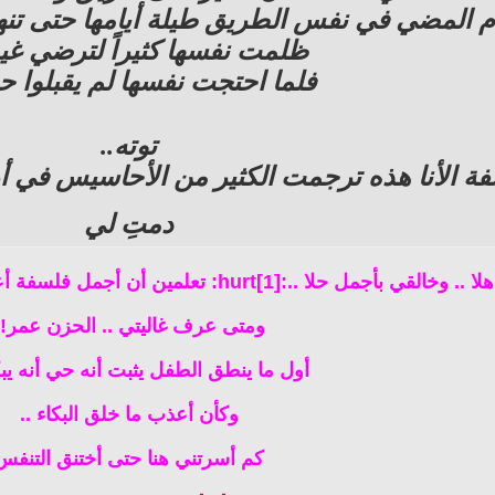
م المضي في نفس الطريق طيلة أيامها حتى تنهش
ظلمت نفسها كثيراً لترضي غير
فلما احتجت نفسها لم يقبلوا حج
توته..
ة الأنا هذه ترجمت الكثير من الأحاسيس في أروع ما 
دمتِ لي
ومتى عرف غاليتي .. الحزن عمر!!
أول ما ينطق الطفل يثبت أنه حي أنه يبك
وكأن أعذب ما خلق البكاء ..
كم أسرتني هنا حتى أختنق التنفس