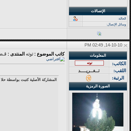
الإتصالات
الحالة:
وسائل الإتصال:
14-10-10, 02:49 PM
كاتب الموضوع :
توته
المنتدى :
قـطـ
المعلومات
توته
الكاتب:
اللقب:
تــغــريــــد
الرتبة:
المشاركة الأصلية كتبت بواسطة حلا
الصورة الرمزية