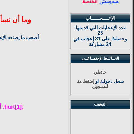
وما أن تسأ
الإعـــــجـــــــاب
عدد الإعجابات التي قدمتها:
25
أصعب ما يصنعه الإنسا
وحصلتُ على 31 إعجاب في
24 مشاركة
الحــائــط الإجتمــاعــي
حائطي
سجل دخولك او
إضغط هنا
للتسجيل
التوقيت
:hurt[1]: أجمل مافي وجود الفلسفة أن من يقرأها معك حتى لو لم تستطيع فهمها هناك من يقاسمك أيها:hurt[1]: