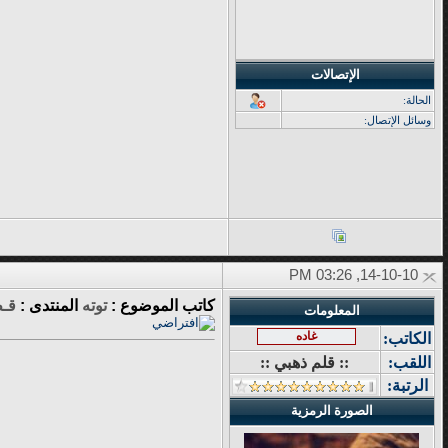
الإتصالات
الحالة:
وسائل الإتصال:
14-10-10, 03:26 PM
كاتب الموضوع :
توته
المنتدى :
قـط
المعلومات
غاده
الكاتب:
اللقب:
:: قلم ذهبي ::
الرتبة:
الصورة الرمزية