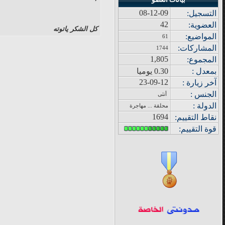
08-12-09
التسجيل:
42
العضوية:
كل الشكر ياتوته
المواضيع
:
61
المشاركات
:
1744
1,805
المجموع
:
بمعدل :
0.30 يوميا
23-09-12
آ
خر زيار
ة
:
الجنس :
أنثى
الدولة
:
محلقة ... مهاجرة
1694
نقاط التقييم
:
قوة
التقييم: