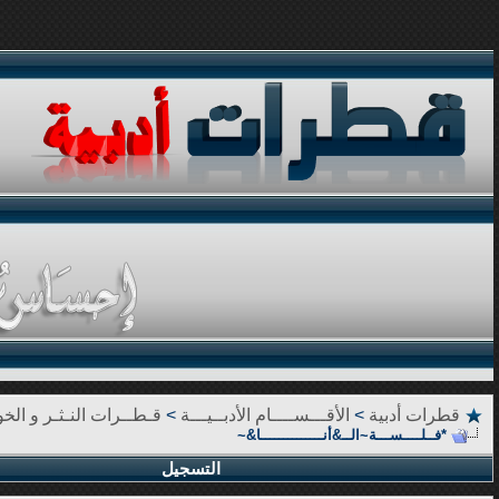
قطرات أدبية
>
الأقـــســــام الأدبــيـــة
>
قـطــرات النـثـر و الخوا
*فــلــــســـة~الــ&أنــــــــــــــا&~
التسجيل