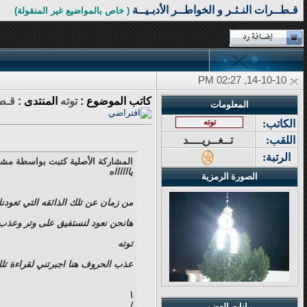
قـطــرات النـثـر و الخواطــر الأدبـيــة
( خاص بالمواضيع غير المنقولة)
14-10-10, 02:27 PM
كاتب الموضوع :
توته
المنتدى :
قـطـ
المعلومات
توته
الكاتب:
اللقب:
تــغــريــــد
الرتبة:
المشاركة الأصلية كتبت بواسطة مشا
يااااااه
الصورة الرمزية
من زمان عن تلك الذائقه التي تعودنا
هانحن نعود لنستفيق على وتر وعذب ا
توته
عذب الحروف هنا اجبرتني لقراءة تلك 
\
/
بيانات العضو