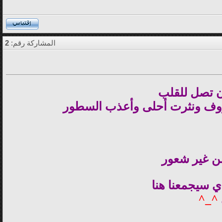
المشاركة رقم:
2
 تصل للقلب
روف ونثرت أحلى وأعذب السطور
 من غير شعور
ي سيجمعنا هنا
^_^