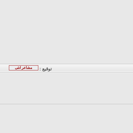
مشاعر انثى
توقيع :