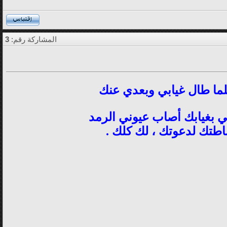
المشاركة رقم:
3
ما طال غيابي وبعدي عنك
يني بغيابك أصاب عيوني الرمد
ساطتك لدعوتك ، لك كلك .