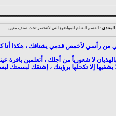
المنتدى :
القسم الـعـام للمواضيع التي لاتنحصر تحت صنف معين
 من رأسي لأخمص قدمي يشتاقك ، هكذا أنا كل
بالهذيان لا شعورياً من أجلك ، أتعلمين ياقرة ع
ا يشفيها إلا تكحلها برؤيتك ، إشتقك لبسمتك لب