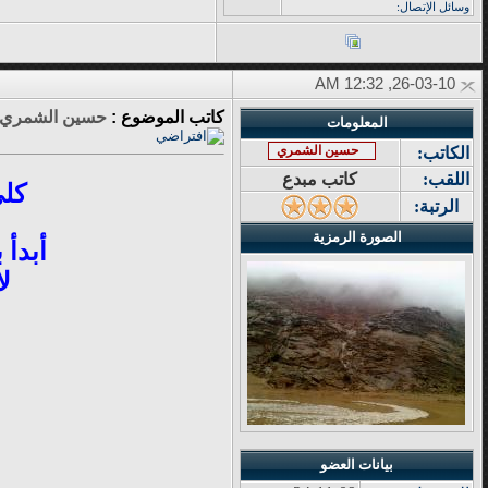
وسائل الإتصال:
26-03-10, 12:32 AM
كاتب الموضوع :
حسين الشمري
المعلومات
حسين الشمري
الكاتب:
اللقب:
كاتب مبدع
كلي
الرتبة:
الصورة الرمزية
أبدأ 
ل
بيانات العضو