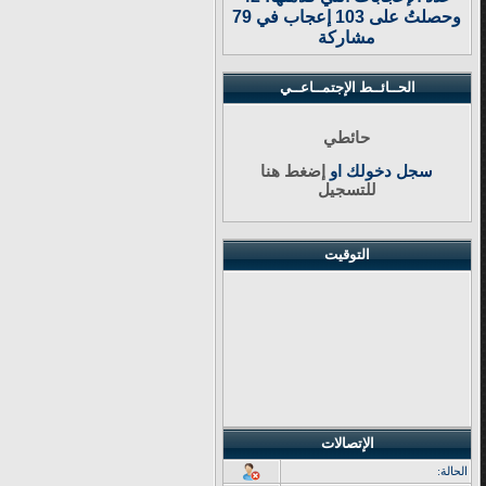
وحصلتُ على 103 إعجاب في 79
مشاركة
الحــائــط الإجتمــاعــي
حائطي
سجل دخولك او
إضغط هنا
للتسجيل
التوقيت
الإتصالات
الحالة: