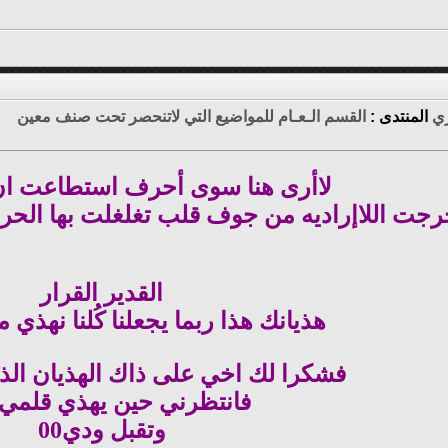
ي
المنتدى :
القسم الـعـام للمواضيع التي لاتنحصر تحت صنف معين
لاأرى هنا سوى أحرف استطاعت ان
جت اللاإراديه من جوف قلب تغلغلت بها الح
القدير القرار
هذيانك هذا ربما يجعلنا كُلنا نهذي
فشكرا لك اخي على ذاك الهذيان الذ
فانتظرني حين يهذي قلمي
وتقبل ودي00