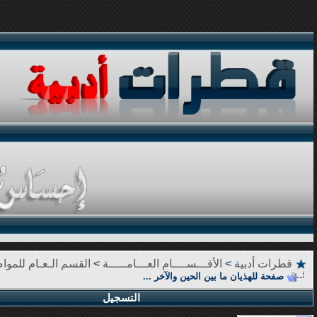
قطرات أدبية
>
الأقـــســــام العـــامـــــة
>
القسم الـعـام للمو
صفحة للهذيان ما بين الحين والآخر ...
التسجيل