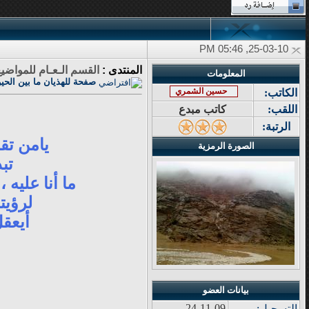
25-03-10, 05:46 PM
المنتدى :
القسم الـعـام للمواض
المعلومات
صفحة للهذيان ما بين الحين 
حسين الشمري
الكاتب:
اللقب:
كاتب مبدع
الرتبة:
يامن تقر
الصورة الرمزية
تب
ما أنا عليه
لرؤيت
أيعقل
بيانات العضو
24-11-09
التسجيل: