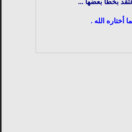
تقد بخطأ بعضها ...
 أختاره الله .