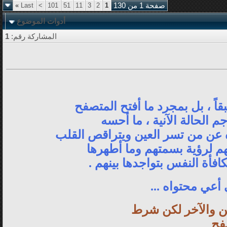
صفحة 1 من 130
1
2
3
11
51
101
>
Last
»
أدوات الموضوع
المشاركة رقم:
1
اً ، بل بمجرد ما أفتح المتصفح
 الحالة الآنية ، ما أحسه
ده عن من تسر العين ويتراقص القلب
قتهم لرؤية بسمتهم وما أطهرها
افأة النفس بتواجدها بينهم .
 أعي محتواه ...
ين والآخر لكن شرط
صفح