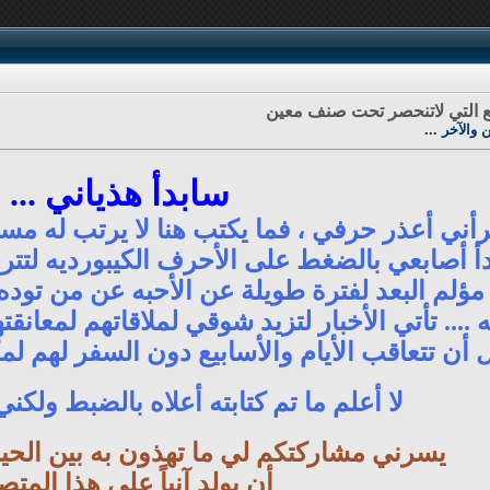
يع التي لاتنحصر تحت صنف معين
والآخر ...
سابدأ هذياني ...
أني أعذر حرفي ، فما يكتب هنا لا يرتب له مسبق
دأ أصابعي بالضغط على الأحرف الكيبورديه لتترجم
 ، مؤلم البعد لفترة طويلة عن الأحبه عن من تو
ه .... تأتي الأخبار لتزيد شوقي لملاقاتهم لمعان
 أن تتعاقب الأيام والأسابيع دون السفر لهم لمك
لا أعلم ما تم كتابته أعلاه بالضبط ولكني
يسرني مشاركتكم لي ما تهذون به بين الح
أن يولد آنياً على هذا المت