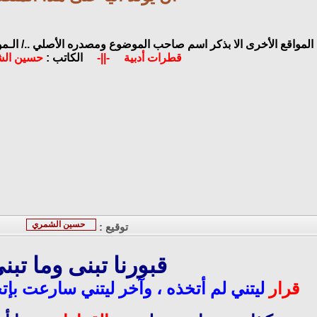
 المواقع الأخرى الا بذكر اسم صاحب الموضوع ومصدره الأصلي ../
الـم
قطرات أدبية
-||-
الكاتب :
حسين ال
حسين الشمري
توقيع :
قبورنا تبنى وما تبن
قرار
ليتني لم أتخذه ، وآخر ليتني سارعت بإتخ