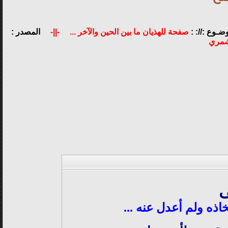
وضـوع ://: :
صفحة للهذيان ما بين الحين والآخر ...
-||-
المصدر :
شمري
ى
اذه ولم أعدل عنه ...