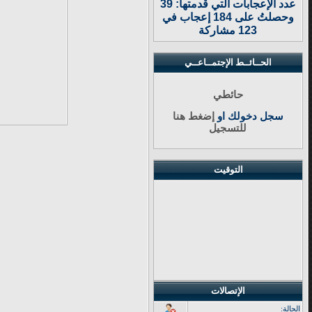
عدد الإعجابات التي قدمتها: 39
وحصلتُ على 184 إعجاب في
123 مشاركة
الحــائــط الإجتمــاعــي
حائطي
سجل دخولك او
إضغط هنا
للتسجيل
التوقيت
الإتصالات
الحالة: