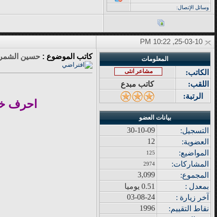
وسائل الإتصال:
25-03-10, 10:22 PM
كاتب الموضوع :
حسين الشمر
المعلومات
مشاعر انثى
الكاتب:
اللقب:
كاتب مبدع
الرتبة:
احرف خر
بيانات العضو
30-10-09
التسجيل:
12
العضوية:
المواضيع
:
125
المشاركات
:
2974
3,099
المجموع
:
بمعدل :
0.51 يوميا
03-08-24
آ
خر زيار
ة
:
1996
نقاط التقييم
: