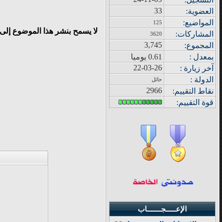
33
العضوية:
المواضيع
:
125
لا يسمح بنشر هذا الموضوع إلى
المشاركات
:
3620
3,745
المجموع
:
بمعدل :
0.61 يوميا
22-03-26
آ
خر زيار
ة
:
الدولة
:
حائل
2966
نقاط التقييم
:
قوة
التقييم:
الإعـــــجـــــــاب