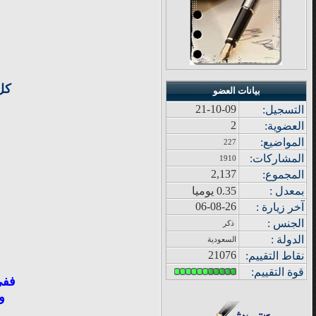
كل
بيانات العضو
21-10-09
التسجيل:
2
العضوية:
المواضيع
:
227
المشاركات
:
1910
2,137
المجموع
:
بمعدل :
0.35 يوميا
06-08-26
آ
خر زيار
ة
:
الجنس :
ذكر
الدولة
:
السعودية
21076
نقاط التقييم
:
قوة
التقييم:
ففي
و