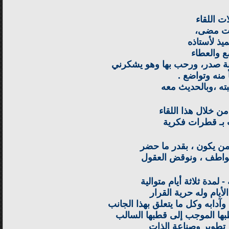
ت اللقاء
قت مضى،
يذ لأستاذه
ع والعطاء
ابة صدر، ورحب بها وهو يشكرني
منه وتواضع .
بته ،وبالحديث معه
ن خلال هذا اللقاء
يث بـ قطرات فكرية
 من يكون ، بقدر ما حضر
عواطف ، ونوقض العقول
لمدة ثلاثة أيام متوالية
أيام وله حرية القرار
دابه وكل ما يتعلق بهذا الجانب
بها الموجب إلى قطبها السالب
 تطوير وصناعة الذات