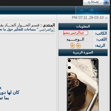
28-03-10, 07:11 PM
المنتدى :
قسم الحـــوار الجـــاد بقض
المعلومات
" مساحات للتفكير حول ما نحن
عبدالرحمن منصور
الكاتب:
اللقب:
الــوجــــيه
الرتبة:
الصورة الرمزية
ي
كان لها دور
بما ت