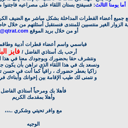
أما يومنا الثالث
: فسيفتح بستان اللقاء على مصراعيه فاجتنوا
 جميع أعضاء القطرات المداخلة بشكل مباشر مع الضيف الكري
ية الزوار الغير منتسبين للمنتدى فنستقبل أسئلتهم من خلال خاص
أو من خلال بريد الموقع
t@qtrat.com
فباسمي واسم أعضاء قطرات أدبية وطاقمها
فايز الب
أرحب بك أستاذي الفاضل /
ونتشرف حقا بحضورك وبوجودك معنا في هذا الح
ونسعد بك في هذا اللقاء الذي نراهن بأن يكون جمي
زاكيا بعطر حضورك ، راقياً كما أنت في حسن ت
و نتمنى لك طيب الإقامة بين إخوانك وأبناءك ف
فأهلا بك ومرحباً أستاذي الفاضل
وأهلا بمقدمك الكريم
مع وافر تحيتي وشكري ..،،،
الوجيه