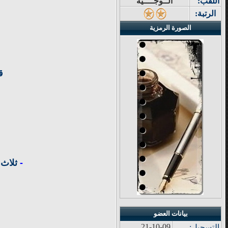
اللقب:
الــوجــــيه
الرتبة:
الصورة الرمزية
ق
-
ثلاث 
بيانات العضو
21-10-09
التسجيل: