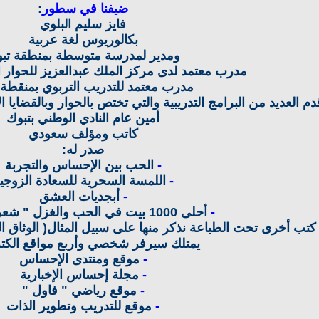
ضيفنا في سطور
:
فايز سليم البلوي
بكالوريوس لغة عربية
ومدير لمدرسة متوسطة بمنطقة تب
مدرب معتمد لدى مركز الملك عبدالعزيز للحوار 
مدرب معتمد للتدريب التربوي بمنقطة 
دم العديد من البرامج التدريبية والتي تختص بالحوار وبالقضايا ا
أمين عام النادي الوطني بتبوك
كاتب ومؤلف سعودي
صدر له:
-
الحب بين الإحساس والتجربة
-
اللمسة السحرية للسعادة الزوجي
-
أبجديات العشق
-
أحلى 1000 بيت في الحب والغزل " شعر فصيح "
كتب أخرى تحت الطباعة نذكر منها على سبيل المثال( الوثاق ال
يمتلك سيرفر شخصي وأربع مواقع الكترو
-
موقع ومنتدى الإحساس
-
مجلة إحساس الإخبارية
-
موقع رياضي " فاول "
-
موقع للتدريب وتطوير الذات