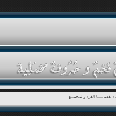
د بقضايــــا الفرد والمجتمـع