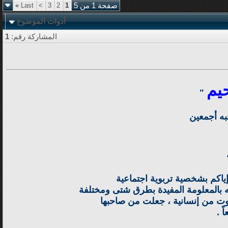
صفحة 1 من 5
1
2
3
>
Last
»
أدوات الموضوع
المشاركة رقم:
1
يم
"
به أجمعين
وإياكم بشخصية تربوية اجتماعية
ائه بالمعلومة المفيدة بطرق شتى ومختلفة
توت من إنسانية ، جعلت من صاحبها
 .