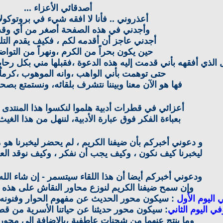
أصدقائي الأعزاء ...
أعذروني .. فأنا لا افقه شيء في بروتوكولا
وأجدني في هذه الصفحة أصغر من أي و
أجدني عاجز أن أقدمه لكم ، فكيف يقدم التلم
حين يكون بحراً من الكرم ،ونهراً من التواض
 الذي أفقهه بأني قدمت إليه هذه الدعوة ،فقبلها مني بكل رح
حتى توهمت بأني الواهب ،وانه الموهوب ،كرماً 
فها هو الآن معنا وبيننا نتشرف بلقائه، ونستمتع بصح
أعزائي في قطرات أدبية هلموا لنكسوا هذا المنتدى م
بعباءة الفكر فوق عبارة الأدبية، لننهل من هذا الغ
و دعوني أخبركم بأن ضيفنا الكريم ، لم يحضر ليخبرنا هو
ليخبرنا كيف نكون ، وكيف يجب أن نفكر ، وكيف نوقد ال
ودعوني أخبركم أيضا أن هذا اللقاء سيتسمر - إن شاء الله - 
وإن سمح ضيفنا الكريم لنوزع محاور النقاش على هذه ال
 اليوم الأول
: سيكون محور الحديث عن مفهوم الحوار وفنونه وآ
في اليوم الثاني
: سيكون محور حديثنا عن حياتنا الأسرية من قط
وما ينتج عنهما من شحنات عاطفية ،بالإضافة إلى محور