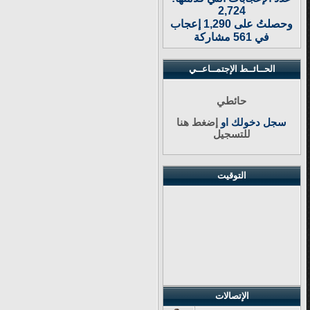
2,724
وحصلتُ على 1,290 إعجاب
في 561 مشاركة
الحــائــط الإجتمــاعــي
حائطي
سجل دخولك او
إضغط هنا
للتسجيل
التوقيت
الإتصالات