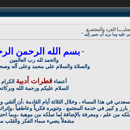
ايــــا الفرد والمجتمـع
 عليه وما نريد أن نصير إليه "
بسم الله الرحمن الرح
"
والحمد لله رب العالمين
والصلاة والسلام على محمد وعلى آله وصح
قطرات أدبية
أعضاء
الكرام
السلام عليكم ورحمة الله وبركاته
سعدني في هذا المساء ، وخلال الثلاثة أيام القادمة ،أن ألتقي 
 بارز و كبير في خدمة المجتمع ، وتنويره فكرياً وعاطفياً ،وإثر
ملكه من علم ، ومعرفة بالإضافة لما تملكه من موهبة ،وبما اح
مشعلاً يضيء سماء الفكر والقلب معاً