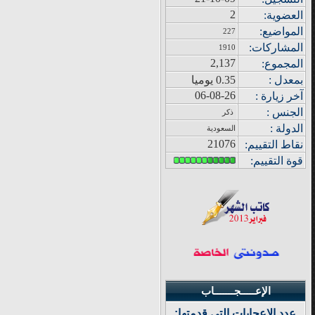
2
العضوية:
المواضيع
:
227
المشاركات
:
1910
2,137
المجموع
:
بمعدل :
0.35 يوميا
06-08-26
آ
خر زيار
ة
:
الجنس :
ذكر
الدولة
:
السعودية
21076
نقاط التقييم
:
قوة
التقييم:
الإعـــــجـــــــاب
عدد الإعجابات التي قدمتها: