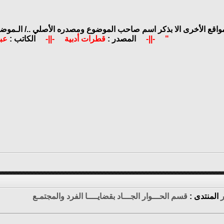
مواقع الأخرى الا بذكر اسم صاحب الموضوع ومصدره الأصلي ../
الـموضـ
"
-||-
المصدر :
قطرات أدبية
-||-
الكاتب :
عب
المنتدى :
قسم الحـــوار الجـــاد بقضايــــا الفرد والمجتمـع