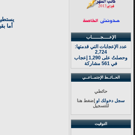
يستطيع
أما بق
الإعـــــجـــــــاب
عدد الإعجابات التي قدمتها:
2,724
وحصلتُ على 1,290 إعجاب
في 561 مشاركة
الحــائــط الإجتمــاعــي
حائطي
سجل دخولك او
إضغط هنا
للتسجيل
التوقيت