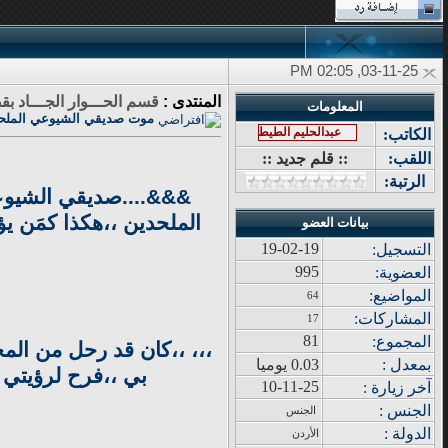
03-11-25, 02:05 PM
المنتدى :
قسم الحـــوار الجـــاد بقض
المعلومات
موت صديقي الشيوعي الملح
عبدالحليم الطيطي
الكاتب:
اللقب:
:: قلم جديد ::
الرتبة:
&&&....صديقي الشيوعيّ
الملحدين ،،هكذا كمَن يؤد
بيانات العضو
19-02-19
التسجيل:
995
العضوية:
المواضيع
:
64
المشاركات
:
17
81
المجموع
:
،،، ،،كان قد رحل من المخ
بمعدل :
0.03 يوميا
بي ،،فرح لرؤيتي و
10-11-25
آ
خر زيار
ة
:
الجنس :
الجنس
الدولة
:
الأردن