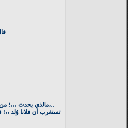
قال
..،مالذي يحدث ،،،! من 
تستغرب أن فلانا وُلد ،،!