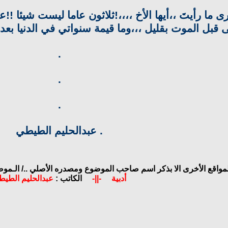
رى ما رأيتَ ،،أيها الأخ ،،،،!ثلاثون عاما ليست شيئا
سلّى قبل الموت بقليل ،،،وما قيمة سنواتي في الدنيا بع
.
.
.
. عبدالحليم الطيطي
لمواقع الأخرى الا بذكر اسم صاحب الموضوع ومصدره الأصلي ../
الـموض
أدبية
-||-
الكاتب :
عبدالحليم الطي