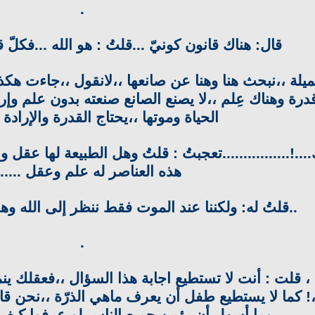
.
قال: هناك قانون كونيّ ...قلتُ : هو الله ...فكلّ قا
ميلة ،،نبحث هنا وهنا عن صانعها ،،لانقول ،،جاءت هكذا 
درة وهناك عِلم ،،لا يصنع الصانع صنعته بدون علم وإرا
الحياة وموتها ،،يحتاج القدرة والإرادة و
....!................تعجبتُ : قلتُ وهل الطبيعة لها عقل 
هذه العناصر له علم وعقل ......!
..قلتُ له: ولكننا عند الموت فقط ننظر إلى الله وهو 
.
! ، قلت : أنت لا تستطيع اجابة هذا السؤال ،،فعقلك ين
 كما لا يستطيع طفل أن يعرف ماهي الذرّة ،،نحن قاد