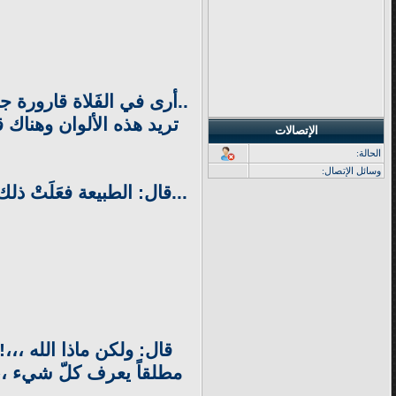
..أرى في الفَلاة قارورة ج
تريد هذه الألوان وهناك ق
الإتصالات
الحالة:
وسائل الإتصال:
...قال: الطبيعة فعَلَتْ ذلك
قال: ولكن ماذا الله ،،،
مطلقاً يعرف كلّ شيء ،،!