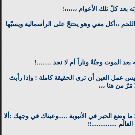
ه بعد كلّ تلك الأعوام ،،،،،،!
اللحم ،،أكل معي وهو يحتجّ على الرأسمالية ويسبّها
بعد الموت وجنّةً وناراً أم لا نجد …….!
ليس عمل العين أن ترى الحقيقة كاملة ! وإذا رأيتَ
َرّ من هنا ،،،
دٌ ما وضع الحبر في الأنبوبة .....وعيناك في وجهك :ألا
م ..............!!