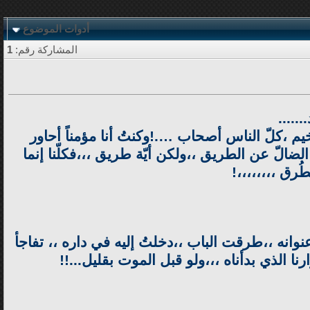
أدوات الموضوع
المشاركة رقم:
1
.....
،كلّ الناس أصحاب ….!وكنتُ أنا مؤمناً أحاور
الضالّ عن الطريق ،،ولكن أيّة طريق ،،،فكلّنا إنما
رق ،،،،،،،،!
نوانه ،،طرقت الباب ،،دخلتُ إليه في داره ،، تفاجأ
ا الذي بدأناه ،،،ولو قبل الموت بقليل...!!