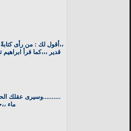
،،أقول لك : من رأى كتابة
قدير ،،،كما قرأ ابراهيم 
..........وسيرى عقلك الح
ماء ،،