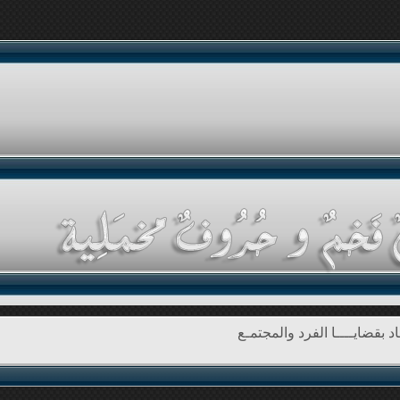
د بقضايــــا الفرد والمجتمـع