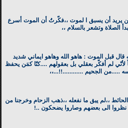
كمَن يريد أن يسبق ا لموت ،،فكّرتُ أن الموت أسرع
أ الصلاة وتشعر بالسلام ،،
ّه قال قبل الموت : هاهو الله وهاهو ايماني شديد
 لأنّي لم أفكّر بعقلي بل بعقولهم ....كنّا كمَن يحفظ
 .....من الجحيم ............!!...،،
 الحائط ،،لم يبق ما نفعله ،،ذهب الزحام وخرجنا من
هم نظروا الى بعضهم وصاروا يضحكون ..!