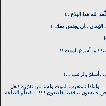
غه الله هذا البلاغ ،،!
يد الإيمان ،،أن يجلس معك !!
ط
،،،!!!.ما أسرع الموت !!
،،،أشعُرُ بالرعب ،،،!
.....ولماذا نستغرب الموت ولسنا من نقرّره ! هل
نحن خاضعون ،، فقط خاضعون !!!!!....فتعلّم الطاعة