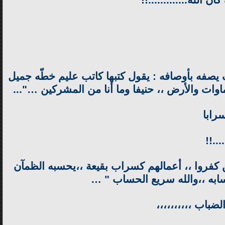
الله.............!!
ف يصفه بأوصافه : يقول كتبها كاتب عليم خطّه جميل
ماوات والأرض ،، حنيفا وما أنا من المشركين …"...
سرابا
..!!
لذين كفروا ،، أعمالهم كسراب بقيعة ،،يحسبه الظمآن
حسابه ،،والله سريع الحساب " …
ضباب ،،،،،،،،،،