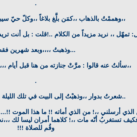
.
،،وهممْتُ بالذهاب ،،كمَن بلَّغ بلاغاً ،،وكلّ حيّ سيبلّ
: تمهّل ،، نريد مزيداً من الكلام ..!قلت : بل أنت تر
...وذهبتُ ،،،،وبعد شهرين فق
،،سألتُ عنه قالوا : مرَّتْ جنازته من هنا قبل أيام ،،
.
..شعرتُ بدوار ،،وذهبْتُ إلى البيت في تلك الليلة ،
الذي أرسلني ،،! من الذي أماته !! ما هذا الموت !!...
 فكيف تستغربُ أنّه مات ،،! كلاهما أمران ليسا لك ،،،
وقُم للصلاة !!!