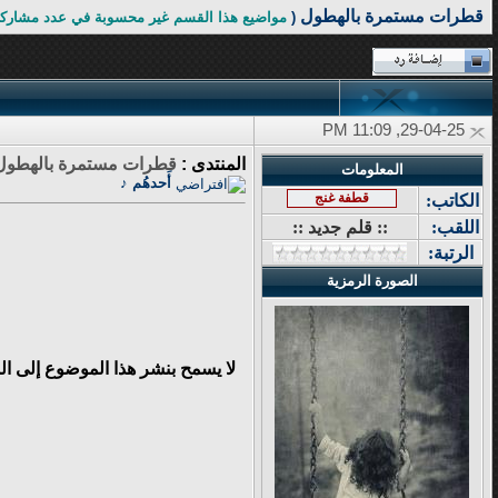
قطرات مستمرة بالهطول
(
مواضيع هذا القسم غير محسوبة في عدد مشاركا
29-04-25, 11:09 PM
المنتدى :
قطرات مستمرة بالهطول
المعلومات
أَحدهُم ♪
قطفة غنج
الكاتب:
اللقب:
:: قلم جديد ::
الرتبة:
الصورة الرمزية
لا يسمح بنشر هذا الموضوع إلى ا