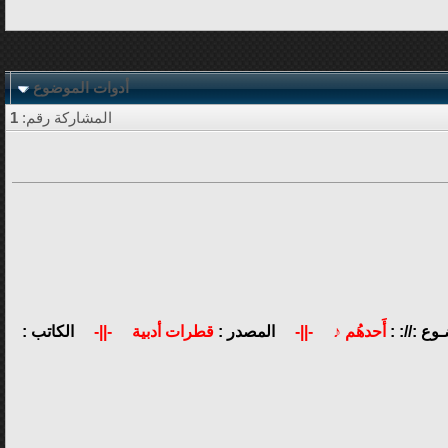
أدوات الموضوع
المشاركة رقم:
1
وع ://: :
أَحدهُم ♪
-||-
المصدر :
قطرات أدبية
-||-
الكاتب :