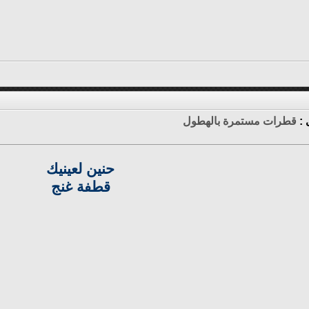
 :
قطرات مستمرة بالهطول
حنين لعينيك
قطفة غنج