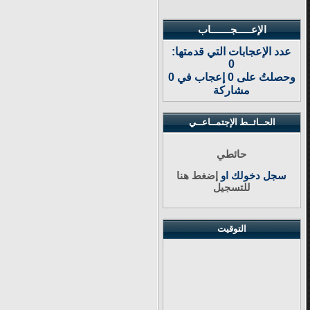
الإعـــــجـــــــاب
عدد الإعجابات التي قدمتها:
0
وحصلتُ على 0 إعجاب في 0
مشاركة
الحــائــط الإجتمــاعــي
حائطي
سجل دخولك او
إضغط هنا
للتسجيل
التوقيت