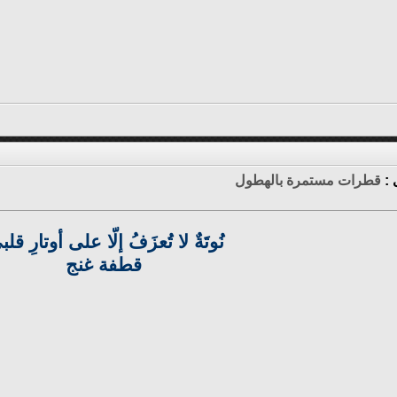
 :
قطرات مستمرة بالهطول
نُوتَةٌ لا تُعزَفُ إلّا على أوتارِ قلب
قطفة غنج