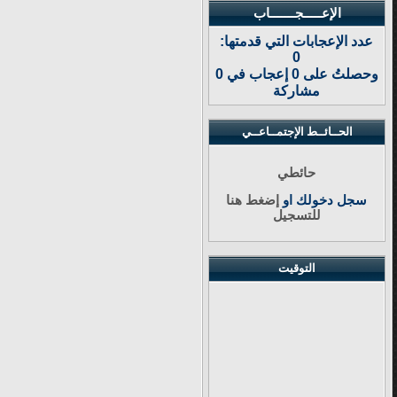
الإعـــــجـــــــاب
عدد الإعجابات التي قدمتها:
0
وحصلتُ على 0 إعجاب في 0
مشاركة
الحــائــط الإجتمــاعــي
حائطي
سجل دخولك او
إضغط هنا
للتسجيل
التوقيت