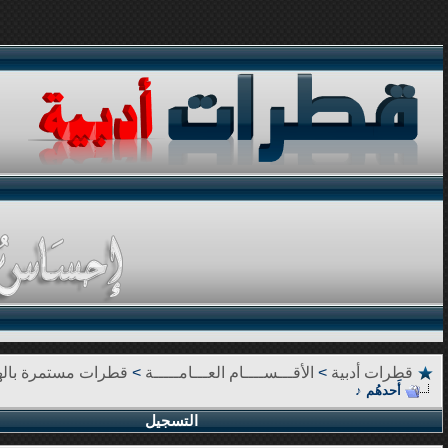
قطرات أدبية
>
الأقـــســــام العـــامـــــة
>
قطرات مستمرة بال
أَحدهُم ♪
التسجيل