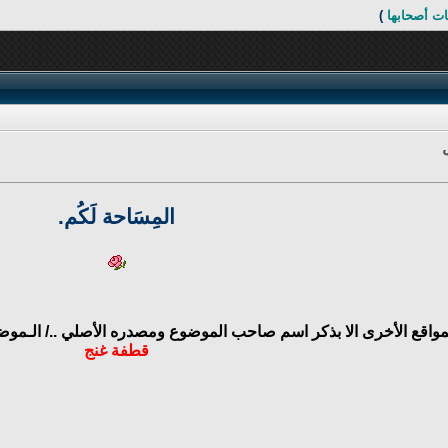
ت أصحابها
)
المِسَاحة لَكُم.
لمواقع الأخرى الا بذكر اسم صاحب الموضوع ومصدره الأصلي ../
الـموضـ
قطفة غنج