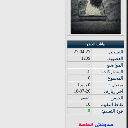
بيانات العضو
27-04-25
التسجيل:
1209
العضوية:
المواضيع
:
5
المشاركات
:
-5
0
المجموع
:
بمعدل :
0 يوميا
18-07-26
آ
خر زيار
ة
:
الجنس :
الجنس
10
نقاط التقييم
:
قوة
التقييم: