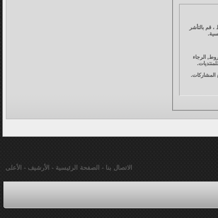
، قم بالتأشر
سية.
وط, الرجاء
لمنتديات.
جميع المشاركات.
فق" أدناه، فإنك توافق على عدم نشر أي مشاركة تخالف قوانين المنتدى . إن مالكي قطرات أدبية لديهم حق حذف،
الاتصال بنا
-
الصفحة الرئيسية
-
الأرشيف
-
الأعلى