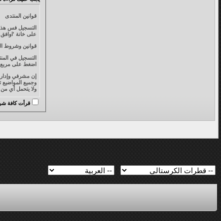
قوانين المنتدى
التسجيل فس هذا ا
على خانة 'اوافق' واضغط على زر 'التسجل' أدناه. إذا أردت إلغاء التسجيل ، انقر فوق
قوانين وشروط ال
التسجيل في المن
اضغط على مربع ' 
وجميع المواضيع ت
ولا يتحمل أي من إدارة قطرات أد
قرأت كافة شروط
أو مسح، أو تعديل
عدم التدخل في خصوصية 