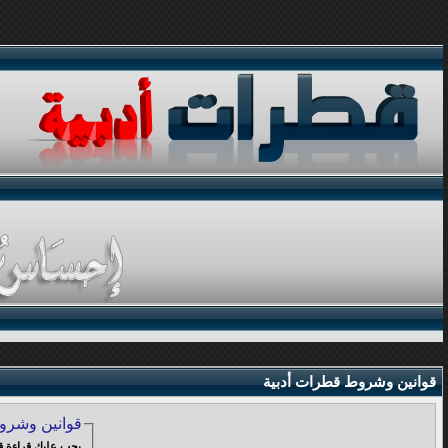
قوانين وشروط قطرات أدبية
قوانين وشرو
يجب عليك قراءة قوانين وشروط الاشتراك في المنتدى والموافقة عليها , قبل البدء في عملية التسجيل: