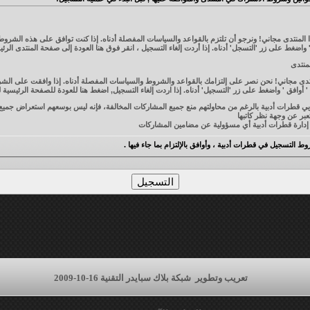
لمنتدى مجاني! ونرجو أن تلتزم بالقواعد والسياسات المفصلة أدناه. إذا كنت توافق على هذه الشروط 
هنا
العودة إلى صفحة المنتدى الرئي
منتدى
تدى مجاني! نحن نصر على إلتزامك بالقواعد والشروط والسياسات المفصلة أدناه. إذا وافقت على الشر
أوافق ' واضغط على زر 'التسجيل' أدناه. إذا اردت إلغاء التسجيل,
اضغط هنا
للعودة للصفحة الرئيسية ل
إن مشرفي وإداريي قطرات أدبية بالرغم من محاولتهم منع جميع المشاركات المخالفة، فإنه ليس بوسعهم استعراض 
عبر عن وجهة نظر كاتبها
بية أي مسؤولية عن مضامين المشاركات
بالنقر على زر "موا
 التسجيل في قطرات أدبية ، وأوافق بالإلتزام بما جاء فيها .
، أو إغلاق أي موضوع لأي سبب يرونه، وليسوا ملزمين بإعلانه
الأعضاء أو الإساءة إليهم
وتذكر قول الله تعالى ((ما يلفظ من قول إلا لديه رقيب عتيد))
تعريب وتطوير
شبكة بلاك سبايدر التقنية 16-10-2009