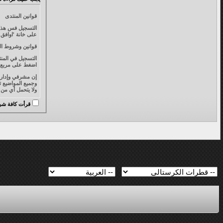
قوانين المنتدى
التسجيل فس هذا ا
على خانة 'اوافق' واضغط على زر 'التسجل' أدناه. إذا أردت إلغاء التسجيل ، انقر فوق
قوانين وشروط ال
التسجيل في المن
اضغط على مربع ' 
وجميع المواضيع ت
ولا يتحمل أي من إدارة قطرات أد
قرأت كافة شروط
أو مسح، أو تعديل
عدم التدخل في خصوصية 