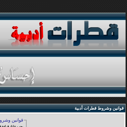
قوانين وشروط قطرات أدبية
قوانين وشرو
يجب عليك قراءة قوانين وشروط الاشتراك في المنتدى والموافقة عليها , قبل البدء في عملية التسجيل: