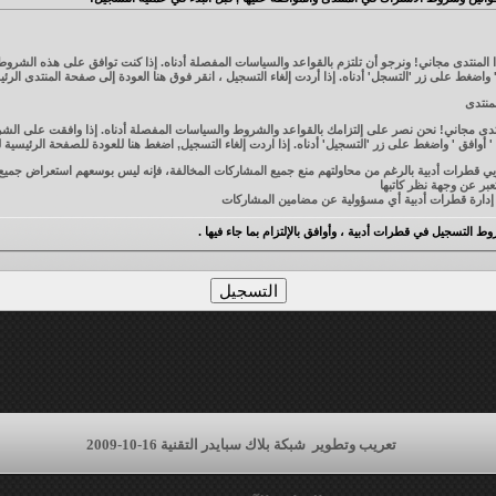
لمنتدى مجاني! ونرجو أن تلتزم بالقواعد والسياسات المفصلة أدناه. إذا كنت توافق على هذه الشروط 
هنا
العودة إلى صفحة المنتدى الرئي
منتدى
تدى مجاني! نحن نصر على إلتزامك بالقواعد والشروط والسياسات المفصلة أدناه. إذا وافقت على الشر
أوافق ' واضغط على زر 'التسجيل' أدناه. إذا اردت إلغاء التسجيل,
اضغط هنا
للعودة للصفحة الرئيسية ل
إن مشرفي وإداريي قطرات أدبية بالرغم من محاولتهم منع جميع المشاركات المخالفة، فإنه ليس بوسعهم استعراض 
عبر عن وجهة نظر كاتبها
بية أي مسؤولية عن مضامين المشاركات
بالنقر على زر "موا
 التسجيل في قطرات أدبية ، وأوافق بالإلتزام بما جاء فيها .
، أو إغلاق أي موضوع لأي سبب يرونه، وليسوا ملزمين بإعلانه
الأعضاء أو الإساءة إليهم
وتذكر قول الله تعالى ((ما يلفظ من قول إلا لديه رقيب عتيد))
تعريب وتطوير
شبكة بلاك سبايدر التقنية 16-10-2009