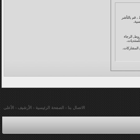
، قم بالتأشر
سية.
وط, الرجاء
لمنتديات.
جميع المشاركات.
فق" أدناه، فإنك توافق على عدم نشر أي مشاركة تخالف قوانين المنتدى . إن مالكي قطرات أدبية لديهم حق حذف،
الاتصال بنا
-
الصفحة الرئيسية
-
الأرشيف
-
الأعلى