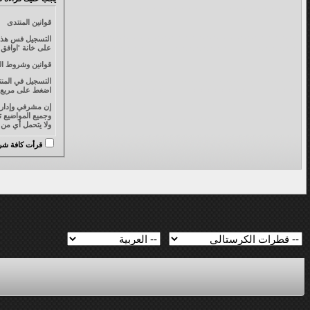
قوانين المنتدى
التسجيل فس هذا ا
على خانة 'اوافق' واضغط على زر 'التسجل' أدناه. إذا أردت إلغاء التسجيل ، انقر فوق
قوانين وشروط ال
التسجيل في المن
اضغط على مربع ' 
وجميع المواضيع ت
ولا يتحمل أي من إدارة قطرات أد
قرأت كافة شروط
أو مسح، أو تعديل
عدم التدخل في خصوصية 