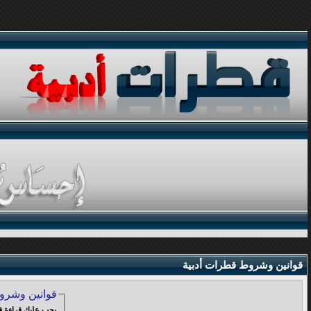
قوانين وشروط قطرات أدبية
قوانين وشرو
يجب عليك قراءة قوانين وشروط الاشتراك في المنتدى والموافقة عليها , قبل البدء في عملية التسجيل: