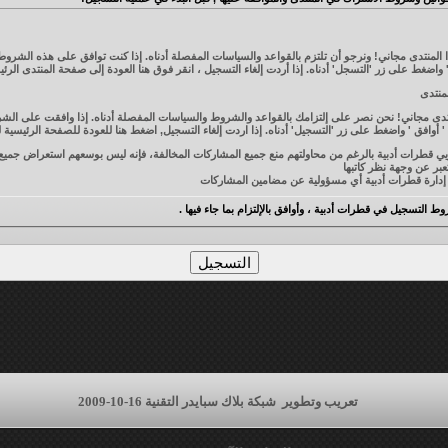
لمنتدى مجاني! ونرجو أن تلتزم بالقواعد والسياسات المفصلة أدناه. إذا كنت توافق على هذه الشروط 
هنا
العودة إلى صفحة المنتدى الرئي
منتدى
تدى مجاني! نحن نصر على إلتزامك بالقواعد والشروط والسياسات المفصلة أدناه. إذا وافقت على الشر
أوافق ' واضغط على زر 'التسجيل' أدناه. إذا اردت إلغاء التسجيل,
اضغط هنا
للعودة للصفحة الرئيسية ل
إن مشرفي وإداريي قطرات أدبية بالرغم من محاولتهم منع جميع المشاركات المخالفة، فإنه ليس بوسعهم استعراض 
عبر عن وجهة نظر كاتبها
بية أي مسؤولية عن مضامين المشاركات
بالنقر على زر "موا
 التسجيل في قطرات أدبية ، وأوافق بالإلتزام بما جاء فيها .
، أو إغلاق أي موضوع لأي سبب يرونه، وليسوا ملزمين بإعلانه
الأعضاء أو الإساءة إليهم
وتذكر قول الله تعالى ((ما يلفظ من قول إلا لديه رقيب عتيد))
تعريب وتطوير
شبكة بلاك سبايدر التقنية 16-10-2009