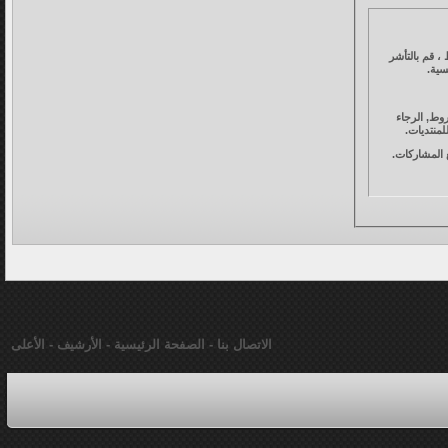
، قم بالتأشر
سية.
وط, الرجاء
لمنتديات.
جميع المشاركات.
فق" أدناه، فإنك توافق على عدم نشر أي مشاركة تخالف قوانين المنتدى . إن مالكي قطرات أدبية لديهم حق حذف،
الاتصال بنا
-
الصفحة الرئيسية
-
الأرشيف
-
الأعلى