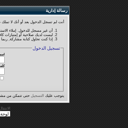
رسالة إدارية
أنت لم تسجل الدخول بعد أو أنك لا تملك ص
أن غير مسجل للدخول. إملاء الاست
ليست لديك صلاحية أو إمتيازات كا
إذا كنت تحاول كتابة مشاركة, ربما 
تسجيل الدخول
اسم
كلمة
يتوجب عليك
التسجيل
حتى تتمكن من مشاه
الانتقا