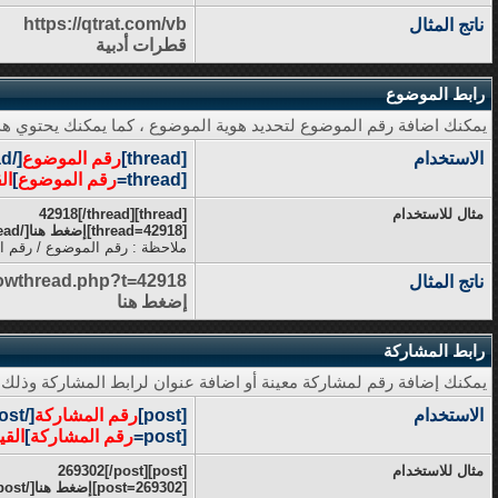
https://qtrat.com/vb
ناتج المثال
قطرات أدبية
رابط الموضوع
يمكنك اضافة رقم الموضوع لتحديد هوية الموضوع ، كما يمكنك يحتوي هذا
الاستخدام
[thread]
رقم الموضوع
[/thread]
[thread=
رقم الموضوع
]
ال
مثال للاستخدام
[thread]42918[/thread]
[thread=42918]إضغط هنا[/thread]
ملاحظة : رقم الموضوع / رقم ال
howthread.php?t=42918
ناتج المثال
إضغط هنا
رابط المشاركة
يمكنك إضافة رقم لمشاركة معينة أو اضافة عنوان لرابط المشاركة وذلك 
الاستخدام
[post]
رقم المشاركة
[/post]
[post=
رقم المشاركة
]
القي
مثال للاستخدام
[post]269302[/post]
[post=269302]إضغط هنا[/post]