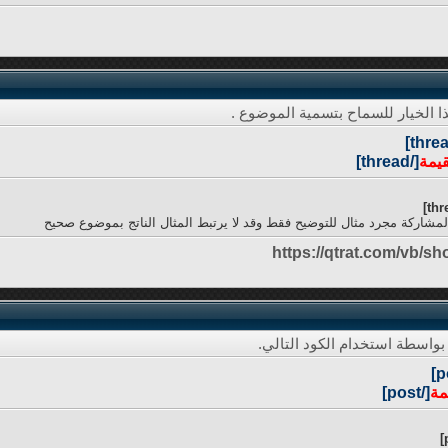
 الخيار للسماح بتسمية الموضوع .
قيمة
[/thread]
مشاركة مجرد مثال للتوضيح فقط وقد لا يرتبط المثال الناتج بموضوع صحيح
https://qtrat.com/vb/s
بواسطة استخدام الكود التالي.
مة
[/post]