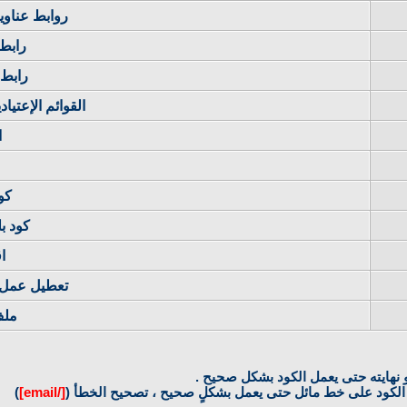
روابط عناوين ا
رابط
رابط 
القوائم الإعتياد
ا
كود 
كود بلغة
ا
تعطيل عمل أكواد
ملف
 أو نهايته حتى يعمل الكود بشكل صحيح .
الكود على خط مائل حتى يعمل بشكلٍ صحيح ، تصحيح الخطأ (
[/email]
)