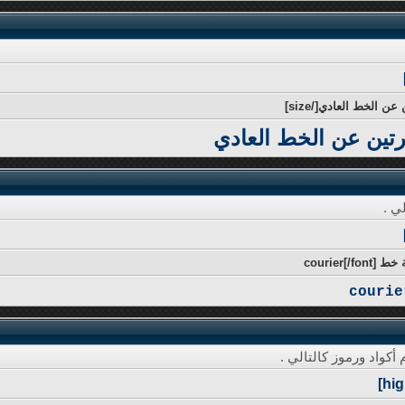
رتين عن الخط العادي
ي .
واد ورموز كالتالي .