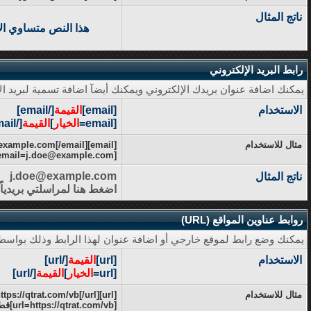
ناتج المثال
هذا النص متساوي ا
رابط البريد الإلكتروني
يمكنك اضافة عنوان بريدك الإلكتروني ويمكنك أيضآ اضافة تسمية لبريد ال
الاستخدام
[email]
القيمة
[/email]
[email=
الخيار
]
القيمة
[/email]
مثال للاستخدام
[email]j.doe@example.com[/email]
[email=j.doe@example.com]اضغط هنا لمراسلتي بريدياً[/email]
j.doe@example.com
ناتج المثال
اضغط هنا لمراسلتي بريدياً
روابط عناوين المواقع (URL)
يمكنك وضع رابط لموقع خارجي أو اضافة عنوان لهذا الرابط وذلك بواسطة 
الاستخدام
[url]
القيمة
[/url]
[url=
الخيار
]
القيمة
[/url]
مثال للاستخدام
[url]https://qtrat.com/vb[/url]
[url=https://qtrat.com/vb]قطرات أدبية[/url]