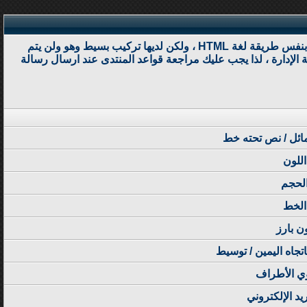
BB code عبارة عن مجموعة من الأكواد المشتقة من لغة (html) والتي تكون قد تعرفت عليها من قبل .تسمح لك باضافة تهيئة إلى رسائلك بنفس طريقة لغة HTML ، ولكن لديها تركيب بسيط وهو ولن يتم
تدى - من قبل - المنتدى الأساسي بواسطة الإدارة ، لذا يجب عليك مراجعة قواعد المنتدى عند ارسال رسالة
ئل / نص تحته خط
اللون
لحجم
الخط
ن بارز
باتجاه اليمين / توسيط
ي الأطراف
يد الإلكتروني