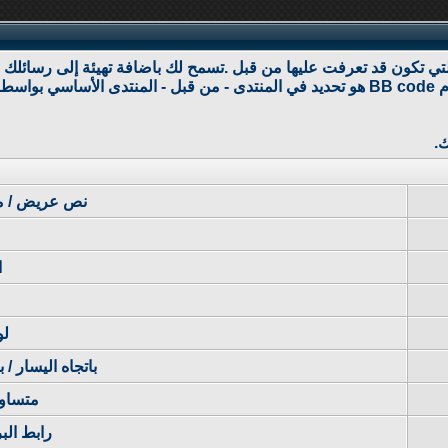
ايقاف (كسر) النسق من الصفحات التي تشاهدها. القدرة على استخدام BB code هو تحديد في المن
نص عريض / ما
ا
لو
باتجاه اليسار / 
متساو
رابط البر