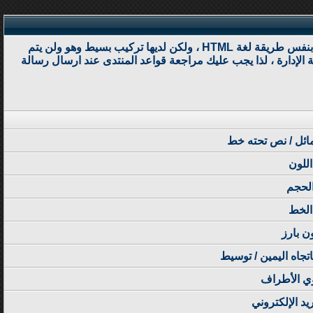
BB code عبارة عن مجموعة من الأكواد المشتقة من لغة (html) والتي تكون قد تعرفت عليها من قبل .تسمح لك باضافة تهيئة إلى رسائلك بنفس طريقة لغة HTML ، ولكن لديها تركيب بسيط وهو ولن يتم
تدى - من قبل - المنتدى الأساسي بواسطة الإدارة ، لذا يجب عليك مراجعة قواعد المنتدى عند ارسال رسالة
ئل / نص تحته خط
اللون
لحجم
الخط
ن بارز
باتجاه اليمين / توسيط
ي الأطراف
يد الإلكتروني