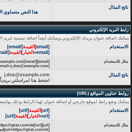
ناتج المثال
هذا النص متساوي ا
رابط البريد الإلكتروني
يمكنك اضافة عنوان بريدك الإلكتروني ويمكنك أيضآ اضافة تسمية لبريد ال
الاستخدام
[email]
القيمة
[/email]
[email=
الخيار
]
القيمة
[/email]
مثال للاستخدام
[email]j.doe@example.com[/email]
[email=j.doe@example.com]اضغط هنا لمراسلتي بريدياً[/email]
j.doe@example.com
ناتج المثال
اضغط هنا لمراسلتي بريدياً
روابط عناوين المواقع (URL)
يمكنك وضع رابط لموقع خارجي أو اضافة عنوان لهذا الرابط وذلك بواسطة 
الاستخدام
[url]
القيمة
[/url]
[url=
الخيار
]
القيمة
[/url]
مثال للاستخدام
[url]https://qtrat.com/vb[/url]
[url=https://qtrat.com/vb]قطرات أدبية[/url]