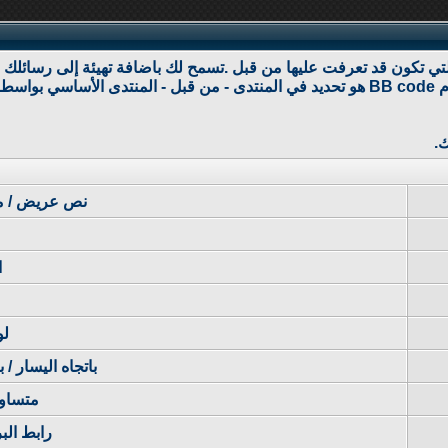
ايقاف (كسر) النسق من الصفحات التي تشاهدها. القدرة على استخدام BB code هو تحديد في المن
نص عريض / ما
ا
لو
باتجاه اليسار / 
متساو
رابط البر