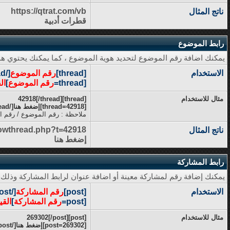
https://qtrat.com/vb
ناتج المثال
قطرات أدبية
رابط الموضوع
يمكنك اضافة رقم الموضوع لتحديد هوية الموضوع ، كما يمكنك يحتوي هذا
الاستخدام
[thread]
رقم الموضوع
[/thread]
[thread=
رقم الموضوع
]
ال
مثال للاستخدام
[thread]42918[/thread]
[thread=42918]إضغط هنا[/thread]
ملاحظة : رقم الموضوع / رقم ال
howthread.php?t=42918
ناتج المثال
إضغط هنا
رابط المشاركة
يمكنك إضافة رقم لمشاركة معينة أو اضافة عنوان لرابط المشاركة وذلك 
الاستخدام
[post]
رقم المشاركة
[/post]
[post=
رقم المشاركة
]
القي
مثال للاستخدام
[post]269302[/post]
[post=269302]إضغط هنا[/post]