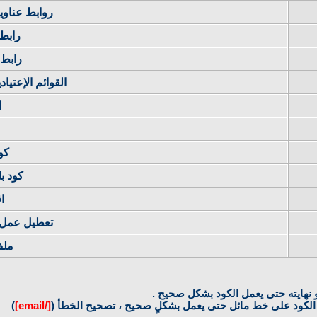
روابط عناوين ا
رابط
رابط 
القوائم الإعتياد
ا
كود 
كود بلغة
ا
تعطيل عمل أكواد
ملف
 أو نهايته حتى يعمل الكود بشكل صحيح .
الكود على خط مائل حتى يعمل بشكلٍ صحيح ، تصحيح الخطأ (
[/email]
)