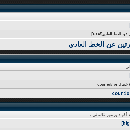
رتين عن الخط العادي
ي .
واد ورموز كالتالي .