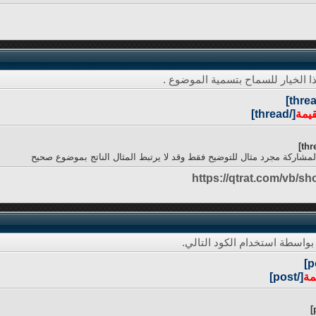
 الخيار للسماح بتسمية الموضوع .
قيمة
[/thread]
مشاركة مجرد مثال للتوضيح فقط وقد لا يرتبط المثال الناتج بموضوع صحيح
https://qtrat.com/vb/s
بواسطة استخدام الكود التالي.
مة
[/post]