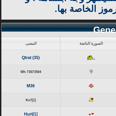
وز الخاصة بها.
Gener
الصورة الناتجة
المعنى
Qtrat (35)
Wh 73073504
M36
Kn7[1]
Hurt[1]