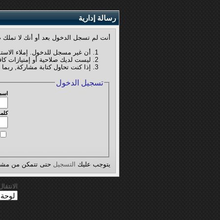
رسالة إدارية
أنت لم تسجل الدخول بعد أو أنك لا تملك ص
أن غير مسجل للدخول. إملاء الاست
ليست لديك صلاحية أو إمتيازات كا
إذا كنت تحاول كتابة مشاركة, ربما 
تسجيل الدخول
اسم
كلمة
يتوجب عليك
التسجيل
حتى تتمكن من مشاه
الانتقا