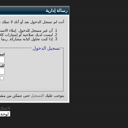
رسالة إدارية
أنت لم تسجل الدخول بعد أو أنك لا تملك ص
أن غير مسجل للدخول. إملاء الاست
ليست لديك صلاحية أو إمتيازات كا
إذا كنت تحاول كتابة مشاركة, ربما 
تسجيل الدخول
اسم
كلمة
يتوجب عليك
التسجيل
حتى تتمكن من مشاه
الانتقا