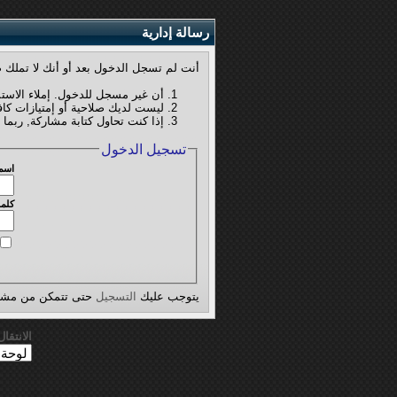
رسالة إدارية
أنت لم تسجل الدخول بعد أو أنك لا تملك ص
أن غير مسجل للدخول. إملاء الاست
ليست لديك صلاحية أو إمتيازات كا
إذا كنت تحاول كتابة مشاركة, ربما 
تسجيل الدخول
اسم
كلمة
يتوجب عليك
التسجيل
حتى تتمكن من مشاه
الانتقا