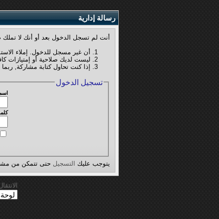
رسالة إدارية
أنت لم تسجل الدخول بعد أو أنك لا تملك ص
أن غير مسجل للدخول. إملاء الاست
ليست لديك صلاحية أو إمتيازات كا
إذا كنت تحاول كتابة مشاركة, ربما 
تسجيل الدخول
اسم
كلمة
يتوجب عليك
التسجيل
حتى تتمكن من مشاه
الانتقا