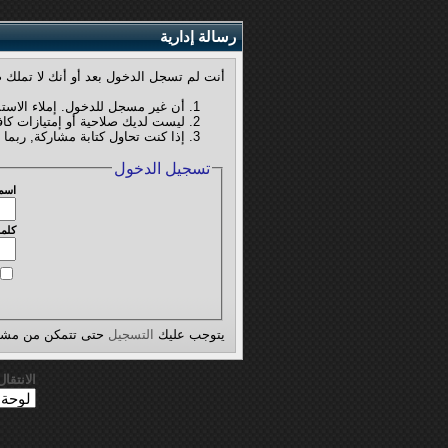
رسالة إدارية
أنت لم تسجل الدخول بعد أو أنك لا تملك ص
أن غير مسجل للدخول. إملاء الاست
ليست لديك صلاحية أو إمتيازات كا
إذا كنت تحاول كتابة مشاركة, ربما 
تسجيل الدخول
اسم
كلمة
يتوجب عليك
التسجيل
حتى تتمكن من مشاه
الانتقا